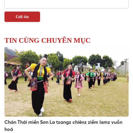
TIN CÙNG CHUYÊN MỤC
Chàn Thái miền Sơn La tzangz chiênz ziềm lamz vuồn
hoá