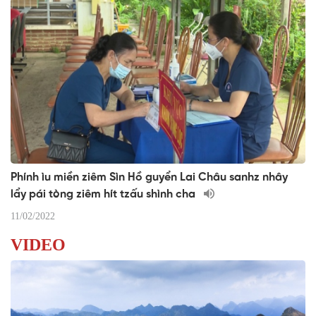
Phính ìu miền ziêm Sìn Hồ guyển Lai Châu sanhz nhây
lẩy pái tòng ziêm hít tzấu shình cha
11/02/2022
VIDEO