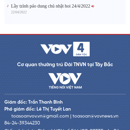
Lầy tzình páo dung chủ nhật hoi 24/4/2022
22/04/2022
Cơ quan thường trú Đài TNVN tại Tây Bắc
Giám đốc: Trần Thanh Bình
Phó giám đốc: Lê Thị Tuyết Lan
toasoanvov.vn@gmail.com | toasoan@vovnews.vn
84-24-39344230