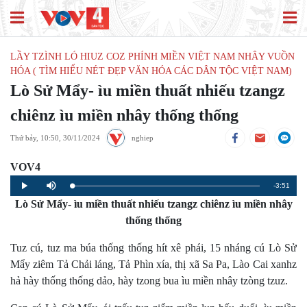
LẦY TZÌNH LÓ HIUZ COZ PHÍNH MIỀN VIỆT NAM NHÂY VUỒN
HÓA ( TÌM HIỂU NÉT ĐẸP VĂN HÓA CÁC DÂN TỘC VIỆT NAM)
Lò Sử Mẩy- ìu miền thuất nhiếu tzangz
chiênz ìu miền nhây thống thống
Thứ bảy, 10:50, 30/11/2024
nghiep
VOV4
Remaining
-3:51
Loaded
:
Progress
:
Play
Mute
0%
0%
Lò Sử Mẩy- ìu miền thuất nhiếu tzangz chiênz ìu miền nhây
Time
thống thống
Tuz cú, tuz ma búa thống thống hít xê phái, 15 nháng cú Lò Sử
Mẩy ziêm Tả Chải láng, Tả Phìn xía, thị xã Sa Pa, Lào Cai xanhz
hả hày thống thống dảo, hày tzong bua ìu miền nhây tzòng tzuz.