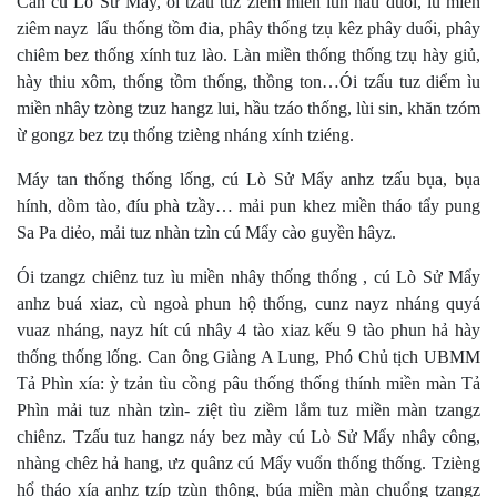
Can cú Lò Sử Mẩy, ói tzấu tuz ziểm miền lun hấu duổi, ìu miền
ziêm nayz lẩu thống tồm đia, phây thống tzụ kêz phây duổi, phây
chiêm bez thống xính tuz lào. Làn miền thống thống tzụ hày giủ,
hày thiu xôm, thống tồm thống, thồng ton…Ói tzấu tuz diểm ìu
miền nhây tzòng tzuz hangz lui, hầu tzáo thống, lùi sin, khăn tzóm
ừ gongz bez tzụ thống tzièng nháng xính tziéng.
Máy tan thống thống lống, cú Lò Sử Mẩy anhz tzấu bụa, bụa
hính, dồm tào, đíu phà tzầy… mải pun khez miền tháo tẩy pung
Sa Pa diẻo, mải tuz nhàn tzìn cú Mẩy cào guyền hâyz.
Ói tzangz chiênz tuz ìu miền nhây thống thống , cú Lò Sử Mẩy
anhz buá xiaz, cù ngoà phun hộ thống, cunz nayz nháng quyá
vuaz nháng, nayz hít cú nhây 4 tào xiaz kếu 9 tào phun hả hày
thống thống lống. Can ông Giàng A Lung, Phó Chủ tịch UBMM
Tả Phìn xía: ỳ tzản tìu cồng pâu thống thống thính miền màn Tả
Phìn mải tuz nhàn tzìn- ziệt tìu ziềm lắm tuz miền màn tzangz
chiênz. Tzấu tuz hangz náy bez mày cú Lò Sử Mẩy nhây công,
nhàng chêz hả hang, ưz quânz cú Mẩy vuổn thống thống. Tzièng
hổ tháo xía anhz tzíp tzùn thông, búa miền màn chuổng tzangz