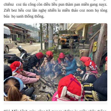
chiênz coz tìu công còn diều liều pun thàm pan miền gang nayz.
Ziết bez hểu coz làn nghẹ nhiền ìu miền tháo coz nom họ tòng
búa họ sanh thống thống.