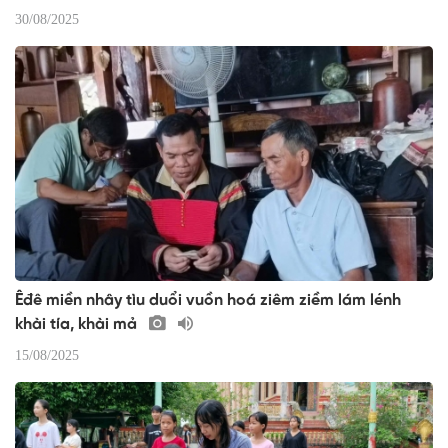
30/08/2025
Êđê miền nhây tìu duổi vuồn hoá ziêm ziềm lám lénh
khài tía, khài mả
15/08/2025