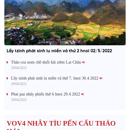
Lầy tzình phát sinh ìu miền vả thứ 2 hnoi 02/5/2022
Tháo coz nom chề duổi hải ziêm Lai Châu
29/04/2022
Lầy tzình phát sinh ìu miền vả thứ 7, hnoi 30.4.2022
29/04/2022
Phai paz nhây phiến thứ 6 hnoi 29.4.2022
29/04/2022
VOV4 NHÂY TÌU PẾN CẤU THÁO