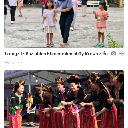
Tzangz tziênz phính Khmer miền nhây lả còn ziều
26/07/2025