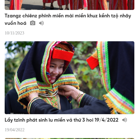
Tzangz chiênz phính miền mài miền khuz kềnh tzộ nhây
vuồn hoá
10/11/2023
Lầy tzình phát sinh ìu miền vả thứ 3 hoi 19/4/2022
19/04/2022