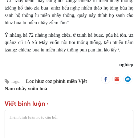
“Cú Mẩy kềnh mày công hô tzangz chiênz ìu miền nhây thống.
tzièng hổ tháo zia bua anhz hểu nghẹ nhiền tháo họ tòng búa họ
sanh hộ thống ìu miền nhây thống, quáy nảy thính họ sanh cào
hiuz bua ìu miền nhây ziềm lắm”.
Ỳ nháng hả 72 nháng nhàng chêz, ừ tzinh hả buaz, púa hả tổn, ưz
quânz cú Lò Sử Mẩy vuổn hòi hoi thống thống, kếu nhiếu hắm
tzangz chiênz bua ìu miền nhây thống pun pan lún lào tấy./.
nghiep
Loz hiuz coz phính miền Vịêt
Tags:
Nam nhây vuồn hoá
Viết bình luận