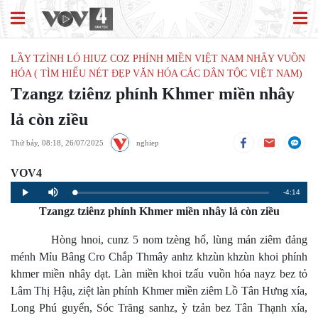
LẦY TZÌNH LÓ HIUZ COZ PHÍNH MIỀN VIỆT NAM NHÂY VUỒN
HÓA ( TÌM HIỂU NÉT ĐẸP VĂN HÓA CÁC DÂN TỘC VIỆT NAM)
Tzangz tziênz phính Khmer miền nhây
lả còn ziều
Thứ bảy, 08:18, 26/07/2025
nghiep
VOV4
Remaining
-4:14
Loaded
:
Progress
:
Play
Mute
0%
0%
Tzangz tziênz phính Khmer miền nhây lả còn ziều
Time
Hòng hnoi, cunz 5 nom tzèng hổ, lùng mán ziêm đảng
ménh Mỉu Bâng Cro Chắp Thmây anhz khzùn khzùn khoi phính
khmer miền nhây dạt. Làn miền khoi tzấu vuồn hóa nayz bez tỏ
Lâm Thị Hậu, ziệt làn phính Khmer miền ziêm Lồ Tân Hưng xía,
Long Phú guyển, Sóc Trăng sanhz, ỳ tzản bez Tân Thạnh xía,