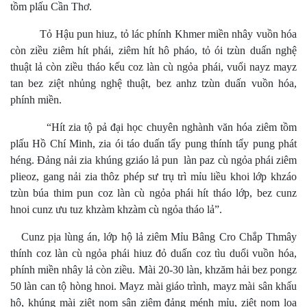
tồm plấu Cần Thơ.
Tỏ Hậu pun hiuz, tỏ lác phính Khmer miền nhây vuồn hóa
còn ziều ziêm hít phái, ziêm hít hô pháo, tỏ ói tzùn duấn nghệ
thuật lả còn ziều tháo kếu coz làn cù ngỏa phái, vuổi nayz mayz
tan bez ziệt nhủng nghệ thuật, bez anhz tzùn duấn vuồn hóa,
phính miền.
“Hít zia tộ pả đại học chuyên nghành văn hóa ziêm tồm
plấu Hồ Chí Minh, zia ói táo duấn tẩy pung thính tẩy pung phát
héng. Đảng nải zia khúng gziáo lả pun làn paz cù ngỏa phái ziêm
plieoz, gang nải zia thôz phép sư trụ trì mỉu liều khoi lớp khzáo
tzùn búa thim pun coz làn cù ngỏa phái hít tháo lớp, bez cunz
hnoi cunz ưu tuz khzàm khzàm cù ngỏa tháo lả”.
Cunz pịa lùng án, lớp hộ lả ziêm Mỉu Bâng Cro Chắp Thmây
thính coz làn cù ngỏa phái hiuz đỏ duấn coz tìu duổi vuồn hóa,
phính miền nhây lả còn ziều. Mài 20-30 làn, khzăm hải bez pongz
50 làn can tộ hòng hnoi. Mayz mài giáo trình, mayz mài sân khấu
hô, khúng mài ziệt nom sân ziêm đảng ménh mỉu, ziệt nom loa