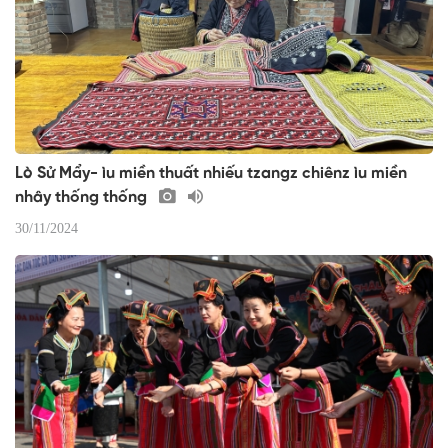
Lò Sử Mẩy- ìu miền thuất nhiếu tzangz chiênz ìu miền
nhây thống thống
30/11/2024