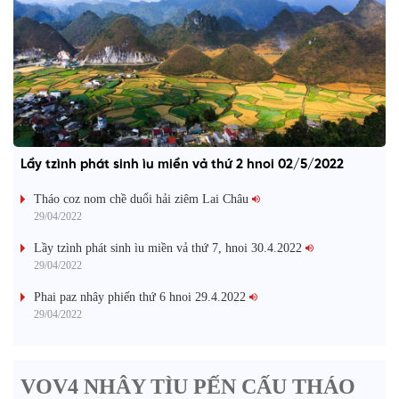
Lầy tzình phát sinh ìu miền vả thứ 2 hnoi 02/5/2022
Tháo coz nom chề duổi hải ziêm Lai Châu
29/04/2022
Lầy tzình phát sinh ìu miền vả thứ 7, hnoi 30.4.2022
29/04/2022
Phai paz nhây phiến thứ 6 hnoi 29.4.2022
29/04/2022
VOV4 NHÂY TÌU PẾN CẤU THÁO