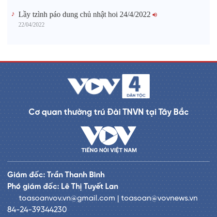
Lầy tzình páo dung chủ nhật hoi 24/4/2022
22/04/2022
Cơ quan thường trú Đài TNVN tại Tây Bắc
Giám đốc: Trần Thanh Bình
Phó giám đốc: Lê Thị Tuyết Lan
toasoanvov.vn@gmail.com | toasoan@vovnews.vn
84-24-39344230