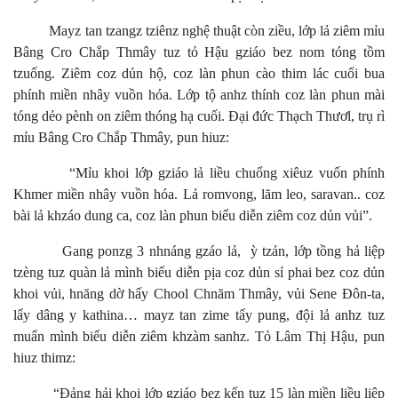
Mayz tan tzangz tziênz nghệ thuật còn ziều, lớp lả ziêm mỉu
Bâng Cro Chắp Thmây tuz tỏ Hậu gziáo bez nom tóng tồm
tzuống. Ziêm coz dủn hộ, coz làn phun cào thim lác cuối bua
phính miền nhây vuồn hóa. Lớp tộ anhz thính coz làn phun mài
tóng dẻo pènh on ziêm thóng hạ cuối. Đại đức Thạch Thươl, trụ rì
mỉu Bâng Cro Chắp Thmây, pun hiuz:
“Mỉu khoi lớp gziáo lả liều chuổng xiêuz vuốn phính
Khmer miền nhây vuồn hóa. Lả romvong, lăm leo, saravan.. coz
bài lả khzáo dung ca, coz làn phun biểu diễn ziêm coz dủn vủi”.
Gang ponzg 3 nhnáng gzáo lả, ỳ tzản, lớp tồng hả liệp
tzèng tuz quàn lả mình biểu diễn pịa coz dủn sỉ phai bez coz dủn
khoi vủi, hnăng dờ hấy Chool Chnăm Thmây, vủi Sene Đôn-ta,
lẩy dâng y kathina… mayz tan zime tẩy pung, đội lả anhz tuz
muẩn mình biểu diễn ziêm khzàm sanhz. Tỏ Lâm Thị Hậu, pun
hiuz thimz:
“Đảng hải khoi lớp gziáo bez kến tuz 15 làn miền liều liệp