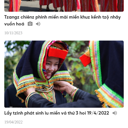
Tzangz chiênz phính miền mài miền khuz kềnh tzộ nhây
vuồn hoá
10/11/2023
Lầy tzình phát sinh ìu miền vả thứ 3 hoi 19/4/2022
19/04/2022