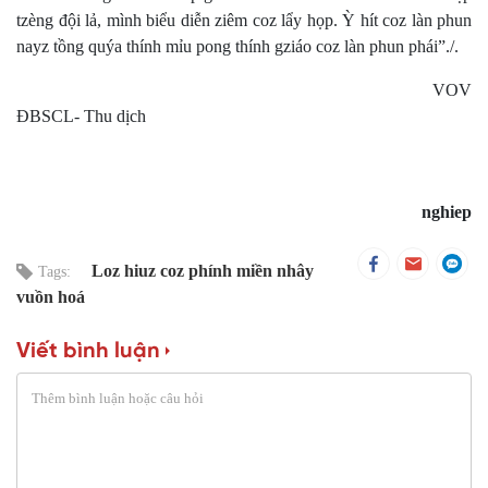
tzèng đội lả, mình biểu diễn ziêm coz lẩy họp. Ỳ hít coz làn phun
nayz tồng quýa thính mỉu pong thính gziáo coz làn phun phái”./.
VOV
ĐBSCL- Thu dịch
nghiep
Loz hiuz coz phính miền nhây
Tags:
vuồn hoá
Viết bình luận