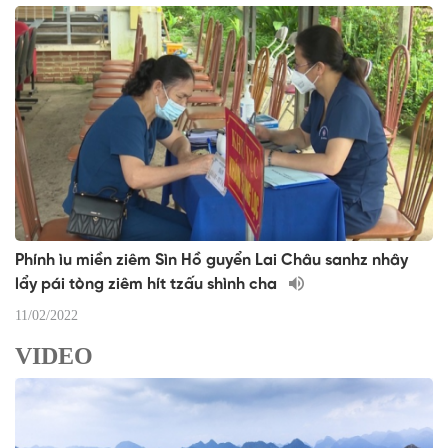
Phính ìu miền ziêm Sìn Hồ guyển Lai Châu sanhz nhây
lẩy pái tòng ziêm hít tzấu shình cha
11/02/2022
VIDEO