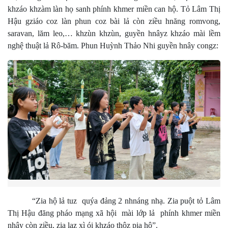
khzáo khzàm làn họ sanh phính khmer miền can hộ. Tỏ Lâm Thị
Hậu gziáo coz làn phun coz bài lả còn ziều hnăng romvong,
saravan, lăm leo,… khzùn khzùn, guyền hnâyz khzáo mài lềm
nghệ thuật lả Rô-băm. Phun Huỳnh Thảo Nhi guyền hnây congz:
“Zia hộ lả tuz quýa đảng 2 nhnáng nhạ. Zia puột tỏ Lâm
Thị Hậu đăng pháo mạng xã hội mài lớp lả phính khmer miền
nhây còn ziều, zia laz xì ói khzáo thôz pịa hộ”.