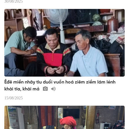
30/08/2025
Êđê miền nhây tìu duổi vuồn hoá ziêm ziềm lám lénh
khài tía, khài mả
15/08/2025