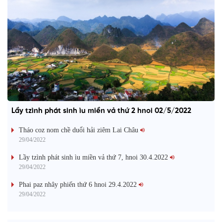
Lầy tzình phát sinh ìu miền vả thứ 2 hnoi 02/5/2022
Tháo coz nom chề duổi hải ziêm Lai Châu
29/04/2022
Lầy tzình phát sinh ìu miền vả thứ 7, hnoi 30.4.2022
29/04/2022
Phai paz nhây phiến thứ 6 hnoi 29.4.2022
29/04/2022