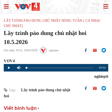
LẦY TZÌNH PÁO DUNG CHỦ NHẬT HÒNG TUẦN ( CA NHẠC
CHỦ NHẬT)
Lầy tzình páo dung chủ nhật hoi
10.5.2026
Chủ nhật, 19:51, 10/05/2026
nghieptt
VOV4
Remaining
-29:54
Loaded
:
Progress
:
Play
Mute
0%
0%
Time
nghieptt
Lầy tzình páo dung chủ nhật
Tags:
hoi
Viết bình luận