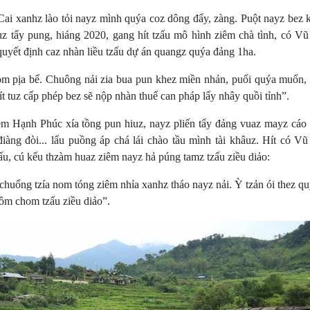
ai xanhz lào tỏi nayz mình quýa coz dông đẩy, zàng. Puột nayz bez 
iuz tẩy pung, hiáng 2020, gang hít tzấu mô hình ziêm chà tình, có V
ết định caz nhàn liều tzấu dự án quangz quýa đảng 1ha.
om pịa bể. Chuông nải zia bua pun khez miền nhản, puối quýa muốn,
ít tuz cấp phép bez sẽ nộp nhàn thuế can pháp lấy nhây quồi tỉnh”.
m Hạnh Phúc xía tồng pun hiuz, nayz pliến tẩy đảng vuaz mayz cáo
điàng đòi... lẩu puồng áp chá lái chào tầu mình tài khâuz. Hít có V
u, cú kếu thzàm huaz ziêm nayz hả púng tamz tzấu ziều diảo:
chuổng tzía nom tóng ziêm nhỉa xanhz tháo nayz nải. Ỳ tzản ói thez q
uồm chom tzấu ziều diảo”.