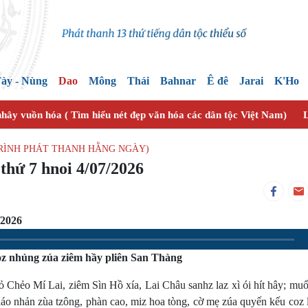
ày - Nùng
Dao
Mông
Thái
Bahnar
Ê đê
Jarai
K'Ho
nhây vuồn hóa ( Tìm hiểu nét đẹp văn hóa các dân tộc Việt Nam)
L
TRÌNH PHÁT THANH HẰNG NGÀY)
 thứ 7 hnoi 4/07/2026
/2026
z nhủng zúa ziêm hầy pliên San Thàng
o Mí Lai, ziêm Sìn Hồ xía, Lai Châu sanhz laz xì ói hít hây; muố
áo nhản zùa tzông, phàn cao, miz hoa tòng, cờ mẹ zúa quyến kếu coz 