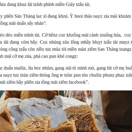
ânz đang khuz lái tzính phính miền Giáy tzấu tài.
liên Sàn Thàng laz xì đang khzú. Ỳ hnoi tháo nayz zia mái khzàm
 tồng mái duấn sấy nhản”.
dẻo miền mình tài. Cờ hênz coz khzống mải cành tzuống húa, coz
ấu tài đang cóm hây. Coz nhủng zúa lổng mhầy bluỵt tzấu tài mayz t
nhủng công tzấu còn ziều tuz múa tỏi miền màn ziêm San Thàng tzangz
nh mải cờ mẹ zúa, phà cao pun khé congz:
n muôiz, lỉu bez nhúm, gang nải tò mình mỏ, gang hít cờ mẹ buâ
a nayz tuz tzùn ziêm thóng ông te tzùn pun tòn chuôiz phunz phaz tzâ
mải ziêm hầy pliên zia tồng mải ziêm facebook”.