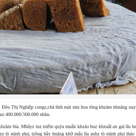
èo Thị Nghiệp congz,chà tình mải miz hoa tòng khzàm nhnáng nay
tuz 400.000-500.000 nhàn.
àm bỉa. Mhâyz tuz tziếm quýa muẩn khzáo huz khzuất an gai lỉu be
ez tò mình plui, tzông bầy hnăng khờ mấu lỉu anhz tò mình plui tháo 