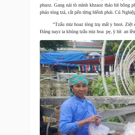
phaoz. Gang nải tò mình khzaoz tháo hít bông ph
pháo tóng tzá, cắt pến từng hlếnh phái. Cú Nghiệ
“Tzấu miz hoaz tòng tzụ mất y hnoi. Ziệt dủn 
Đảng nayz ia khúng tzấu miz hoa pẹ, ỳ hít an lề