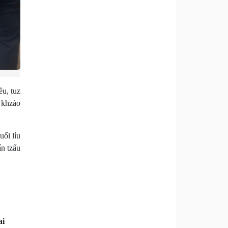
u, tuz
 khzáo
ổi lỉu
n tzấu
ai