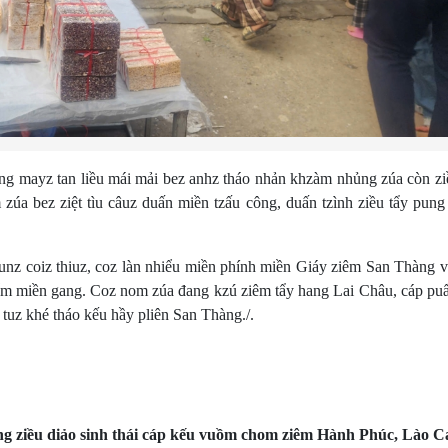
ayz tan liều mái mải bez anhz tháo nhản khzàm nhủng zúa còn ziề
zúa bez ziệt tìu câuz duấn miền tzấu công, duấn tzình ziều tẩy pung
coiz thiuz, coz làn nhiểu miền phính miền Giáy ziêm San Thàng vu
iểm miền gang. Coz nom zúa đang kzú ziêm tẩy hang Lai Châu, cáp puẩ
 tuz khé tháo kếu hầy pliên San Thàng./.
áng ziều diảo sinh thái cáp kếu vuồm chom ziêm Hành Phúc, Lào C