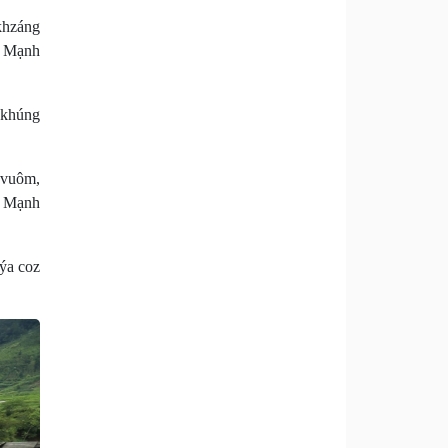
khzáng
ũ Mạnh
 khúng
 vuôm,
ũ Mạnh
uýa coz