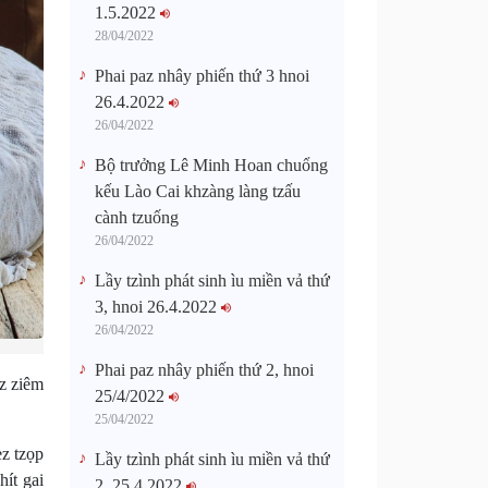
1.5.2022
28/04/2022
Phai paz nhây phiến thứ 3 hnoi
26.4.2022
26/04/2022
Bộ trưởng Lê Minh Hoan chuổng
kếu Lào Cai khzàng làng tzấu
cành tzuống​
26/04/2022
Lầy tzình phát sinh ìu miền vả thứ
3, hnoi 26.4.2022
26/04/2022
Phai paz nhây phiến thứ 2, hnoi
z ziêm
25/4/2022
25/04/2022
z tzọp
Lầy tzình phát sinh ìu miền vả thứ
hít gai
2, 25.4.2022