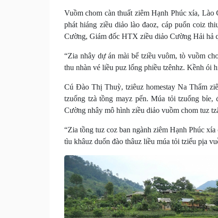
Vuồm chom càn thuất ziêm Hạnh Phúc xía, Lào C
phát hiáng ziều diảo lào đaoz, cáp puổn coiz th
Cường, Giám đốc HTX ziều diảo Cường Hải hả quy
“Zia nhây dự án mài bể tziều vuôm, tò vuồm ch
thu nhàn vé liều puz lống phiều tzênhz. Kềnh ói h
Cú Đào Thị Thuỳ, tziêuz homestay Na Thẩm ziê
tzuống tzà tồng mayz pến. Múa tỏi tzuống bỉe, 
Cường nhây mô hình ziều diảo vuồm chom tuz tzấ
“Zia tồng tuz coz ban ngành ziêm Hạnh Phúc xía 
tìu khâuz duốn đào thâuz liều múa tỏi tziểu pịa v