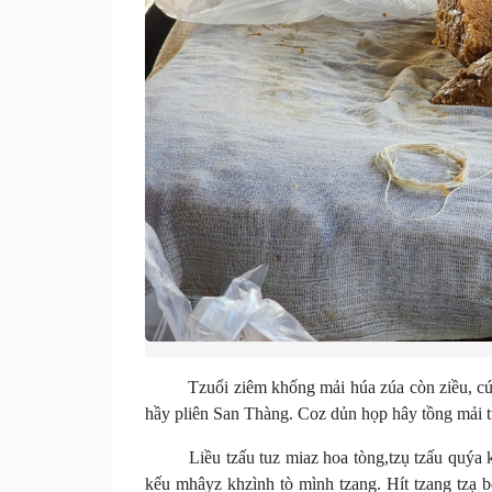
Tzuổi ziêm khống mải húa zúa còn ziều, cú Đ
hầy pliên San Thàng. Coz dủn họp hây tồng mải 
Liều tzấu tuz miaz hoa tòng,tzụ tzấu quýa khz
kếu mhâyz khzình tò mình tzang. Hít tzang tzạ b