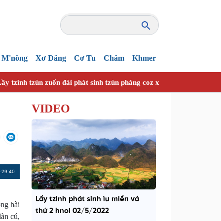
M'nông
Xơ Đăng
Cơ Tu
Chăm
Khmer
ầy tzình tzùn zuốn đài phát sinh tzùn pháng coz xanhz nhây vuồn h
VIDEO
Remaining
-29:40
Time
Lầy tzình phát sinh ìu miền vả
ng hài
thứ 2 hnoi 02/5/2022
làn cú,