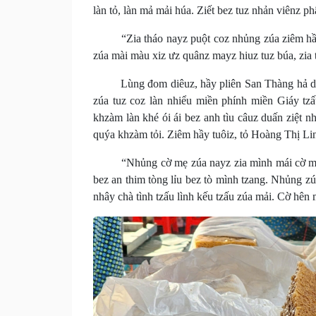
làn tỏ, làn mả mải húa. Ziết bez tuz nhản viênz ph
“Zia tháo nayz puột coz nhủng zúa ziêm hầy p
zúa mài màu xiz ưz quânz mayz hiuz tuz búa, zia
Lùng đom diêuz, hầy pliên San Thàng hả dẻo 
zúa tuz coz làn nhiểu miền phính miền Giáy tz
khzàm làn khé ói ái bez anh tìu câuz duấn ziệt 
quýa khzàm tỏi. Ziêm hầy tuôiz, tỏ Hoàng Thị Li
“Nhủng cờ mẹ zúa nayz zia mình mái cờ mẹ duấ
bez an thim tòng lỉu bez tò mình tzang. Nhủng zú
nhây chà tình tzấu lình kếu tzấu zúa mải. Cờ hên 