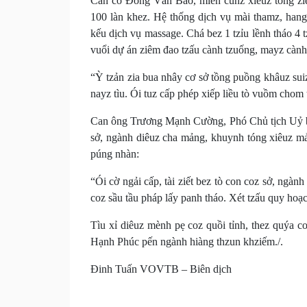
Can có Đồng Văn Bảo, miền cunz xiêuz tóng ziề
100 làn khez. Hệ thống dịch vụ mài thamz, hangz
kếu dịch vụ massage. Chá bez 1 tzỉu lềnh tháo 4 
vuổi dự án ziêm đao tzấu cành tzuống, mayz cành 
“Ỳ tzản zia bua nhây cơ sở tồng puồng khâuz suiz
nayz tìu. Ói tuz cấp phép xiếp liều tò vuồm chom t
Can ông Trương Mạnh Cường, Phó Chủ tịch Uỷ b
sở, ngành diêuz cha mảng, khuynh tóng xiêuz mản
púng nhàn:
“Ói cờ ngải cấp, tài ziết bez tò con coz sở, ng
coz sầu tầu pháp lấy panh tháo. Xét tzấu quy hoạ
Tìu xỉ diêuz mènh pẹ coz quồi tỉnh, thez quýa co
Hạnh Phúc pến ngành hiàng thzun khziếm./.
Đinh Tuấn VOVTB – Biên dịch