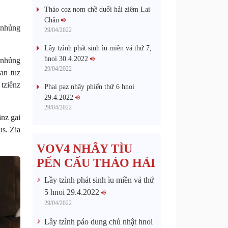
Tháo coz nom chề duổi hải ziêm Lai
Châu
 nhủng
29/04/2022
Lầy tzình phát sinh ìu miền vả thứ 7,
hnoi 30.4.2022
 nhủng
29/04/2022
an tuz
 tziênz
Phai paz nhây phiến thứ 6 hnoi
29.4.2022
29/04/2022
nz gai
us. Zia
VOV4 NHÂY TÌU
PẾN CẤU THÁO HẢI
Lầy tzình phát sinh ìu miền vả thứ
5 hnoi 29.4.2022
29/04/2022
Lầy tzình páo dung chủ nhật hnoi