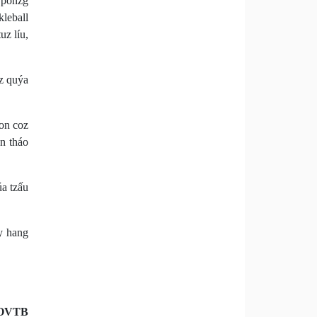
 ponzg
leball
uz líu,
ez quýa
on coz
n tháo
úa tzấu
ẩy hang
OVTB