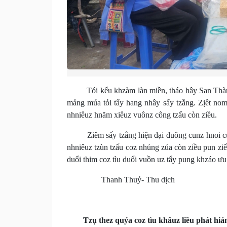
Tói kếu khzàm làn miền, tháo hây San Thàng m
mảng múa tỏi tẩy hang nhây sấy tzẳng. Zịêt nom 
nhniêuz hnăm xiêuz vuônz công tzấu còn ziều.
Ziêm sấy tzẳng hiện đại đuông cunz hnoi cunz 
nhniêuz tzùn tzấu coz nhủng zúa còn ziều pun z
duổi thim coz tìu duổi vuồn uz tẩy pung khzáo ưu
Thanh Thuỷ- Thu dịch
Tzụ thez quýa coz tìu khâuz liều phát hi