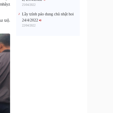
 mhâyz
25/04/2022
Lầy tzình páo dung chủ nhật hoi
24/4/2022
z tzộ.
22/04/2022