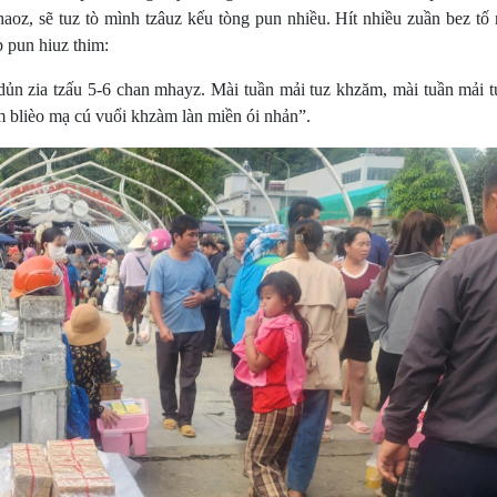
aoz, sẽ tuz tò mình tzâuz kếu tòng pun nhiều. Hít nhiều zuần bez tố
p pun hiuz thim:
zia tzấu 5-6 chan mhayz. Mài tuần mải tuz khzăm, mài tuần mải tu
m blièo mạ cú vuổi khzàm làn miền ói nhản”.