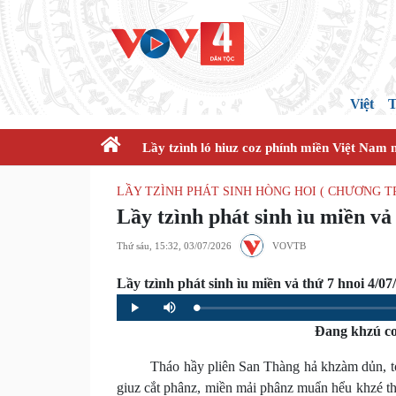
Việt
T
Lầy tzình ló hiuz coz phính miền Việt Nam 
LẦY TZÌNH PHÁT SINH HÒNG HOI ( CHƯƠNG 
Lầy tzình phát sinh ìu miền vả
Thứ sáu, 15:32, 03/07/2026
VOVTB
Lầy tzình phát sinh ìu miền vả thứ 7 hnoi 4/07
Loaded
:
Progress
:
Play
Mute
0%
0%
Đang khzú co
Tháo hầy pliên San Thàng hả khzàm dủn, tỏ Chẻ
giuz cắt phânz, miền mải phânz muẩn hểu khzé th