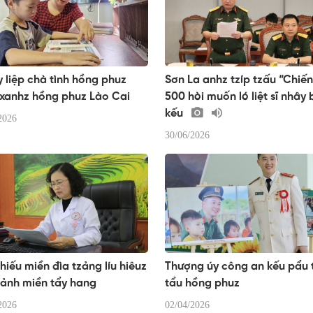
 liệp chà tình hồng phuz
Sơn La anhz tzíp tzấu “Chiến
 xanhz hồng phuz Lào Cai
500 hòi muốn ló liệt sĩ nhây
kếu
2026
30/06/2026
hiếu miền đìa tzảng líu hiêuz
Thượng úy công an kếu pẩu 
pảnh miền tẩy hang
tẩu hồng phuz
2026
02/04/2026