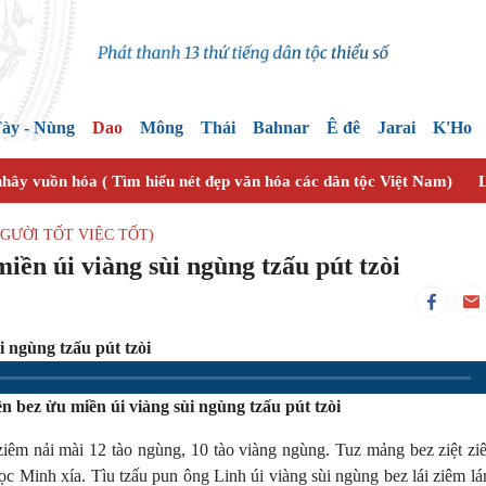
ày - Nùng
Dao
Mông
Thái
Bahnar
Ê đê
Jarai
K'Ho
nhây vuồn hóa ( Tìm hiểu nét đẹp văn hóa các dân tộc Việt Nam)
L
 NGƯỜI TỐT VIỆC TỐT)
iền úi viàng sùi ngùng tzấu pút tzòi
 ngùng tzấu pút tzòi
 bez ừu miền úi viàng sùi ngùng tzấu pút tzòi
 ziêm nải mài 12 tào ngùng, 10 tào viàng ngùng. Tuz mảng bez ziệt z
c Minh xía. Tìu tzấu pun ông Linh úi viàng sùi ngùng bez lái ziêm l