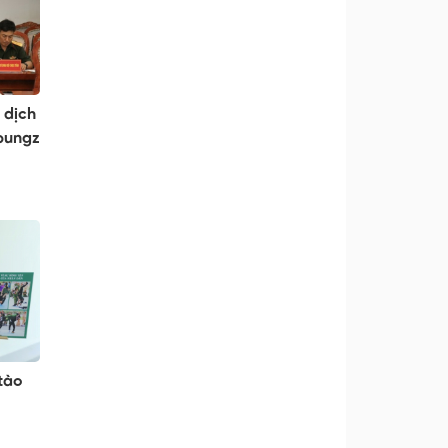
 dịch
 bungz
tào