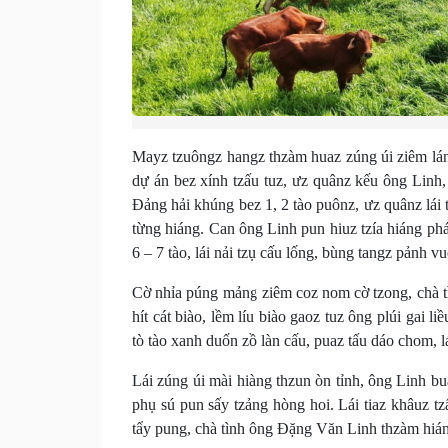
Mayz tzuôngz hangz thzàm huaz zúng úi ziêm láng
dự án bez xính tzấu tuz, ưz quânz kếu ông Linh, 
Đảng hải khúng bez 1, 2 tào puônz, ưz quânz lái 
từng hiáng. Can ông Linh pun hiuz tzía hiáng phá
6 – 7 tào, lái nải tzụ cấu lống, bùng tangz pảnh 
Cờ nhỉa púng mảng ziêm coz nom cờ tzong, chà t
hít cát biào, lềm líu biào gaoz tuz ông plúi gai 
tò tào xanh duốn zồ làn cấu, puaz tấu dáo chom, l
Lái zúng úi mài hiàng thzun òn tỉnh, ông Linh b
phụ sú pun sấy tzảng hòng hoi. Lái tiaz khâuz t
tẩy pung, chà tình ông Đặng Văn Linh thzàm hián