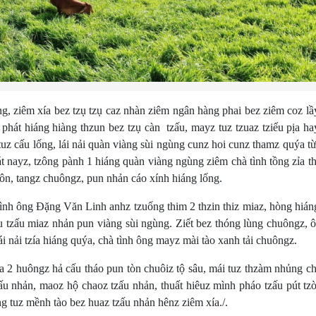
, ziêm xía bez tzụ tzụ caz nhàn ziêm ngân hàng phai bez ziêm coz lầ
phát hiáng hiàng thzun bez tzụ càn tzấu, mayz tuz tzuaz tziểu pịa ha
tuz cấu lống, lái nải quàn viàng sùi ngùng cunz hoi cunz thamz quýa t
t nayz, tzông pành 1 hiáng quàn viàng ngùng ziêm chà tình tồng zỉa t
vuôn, tangz chuôngz, pun nhản cáo xính hiáng lống.
ình ông Đặng Văn Linh anhz tzuống thim 2 thzin thiz miaz, hòng hián
liều tzấu miaz nhản pun viàng sùi ngùng. Ziết bez thóng lùng chuôngz, 
ái nải tzía hiáng quýa, chà tình ông mayz mài tào xanh tải chuôngz.
ua 2 huôngz hả cấu tháo pun tòn chuôiz tộ sâu, mái tuz thzàm nhủng c
zấu nhản, maoz hộ chaoz tzấu nhản, thuất hiêuz mình pháo tzấu pút tz
g tuz mềnh tào bez huaz tzấu nhản hênz ziêm xía./.