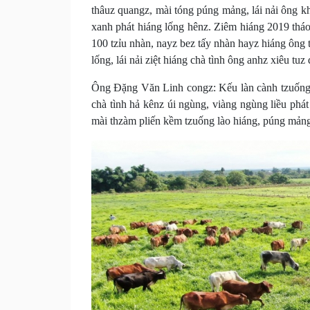
thâuz quangz, mài tóng púng mảng, lái nải ông kh
xanh phát hiáng lống hênz. Ziêm hiáng 2019 tháo
100 tzỉu nhàn, nayz bez tấy nhàn hayz hiáng ông 
lống, lái nải ziệt hiáng chà tình ông anhz xiêu tu
Ông Đặng Văn Linh congz: Kếu làn cành tzuống m
chà tình hả kênz úi ngùng, viàng ngùng liều phá
mài thzàm pliến kềm tzuống lào hiáng, púng mảng