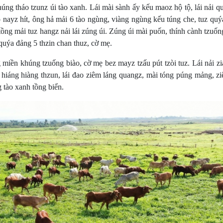
úng tháo tzunz úi tào xanh. Lái mài sành ấy kếu maoz hộ tộ, lái nải q
 nayz hít, ông hả mải 6 tào ngùng, viàng ngùng kếu túng che, tuz qu
tồng mải tuz hangz nải lái zúng úi. Zúng úi mài puốn, thính cành tzuố
z quýa đảng 5 thzin chan thuz, cờ mẹ.
iền khúng tzuống biào, cờ mẹ bez mayz tzấu pút tzòi tuz. Lái nải zi
t hiáng hiàng thzun, lái đao ziêm láng quangz, mài tóng púng mảng, z
 tào xanh tồng biển.