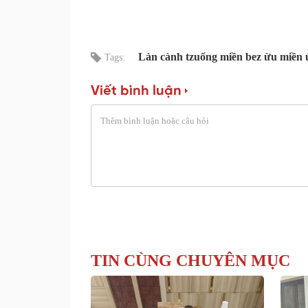
Làn cành tzuống miền bez ừu miền úi
Tags:
Viết bình luận
TIN CÙNG CHUYÊN MỤC