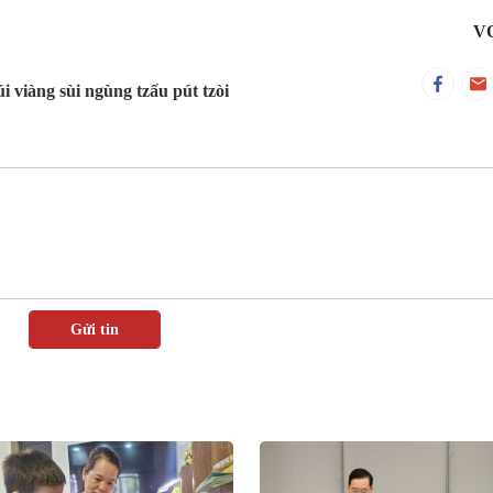
V
 viàng sùi ngùng tzấu pút tzòi