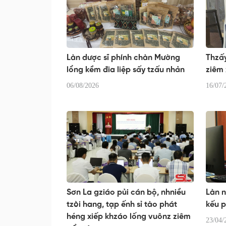
Làn dược sĩ phính chàn Mường
Thzấy
lổng kềm đia liệp sấy tzấu nhản
ziêm
06/08/2026
16/07/
Sơn La gziáo pủi cán bộ, nhniều
Làn n
tzòi hang, tạp ếnh sỉ tào phát
kếu 
héng xiếp khzáo lống vuônz ziêm
23/04/