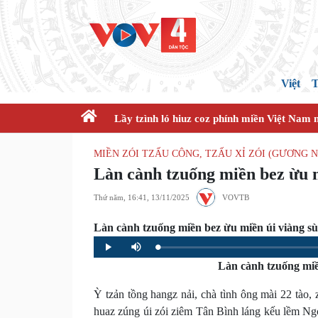
Việt
T
Lầy tzình ló hiuz coz phính miền Việt Nam 
MIỀN ZÓI TZẤU CÔNG, TZẤU XỈ ZÓI (GƯƠNG
Làn cành tzuống miền bez ừu m
Thứ năm, 16:41, 13/11/2025
VOVTB
Làn cành tzuống miền bez ừu miền úi viàng sùi
Loaded
:
Progress
:
Play
Mute
0%
0%
Làn cành tzuống miền
Ỳ tzản tồng hangz nải, chà tình ông mài 22 tào,
huaz zúng úi zói ziêm Tân Bình láng kếu lềm Ngọ