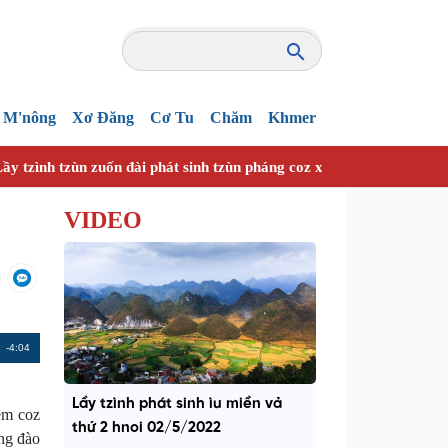
M'nông
Xơ Đăng
Cơ Tu
Chăm
Khmer
ầy tzình tzùn zuốn đài phát sinh tzùn pháng coz xanhz nhây vuồn h
VIDEO
Remaining
-4:04
Time
Lầy tzình phát sinh ìu miền vả
iêm coz
thứ 2 hnoi 02/5/2022
áng đào