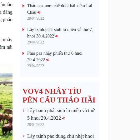
uàn tào
Tháo coz nom chề duổi hải ziêm Lai
ýa đảng
Châu
29/04/2022
ng pháo
Lầy tzình phát sinh ìu miền vả thứ 7,
hnoi 30.4.2022
a nhây
29/04/2022
iêm nải
Phai paz nhây phiến thứ 6 hnoi
29.4.2022
29/04/2022
VOV4 NHÂY TÌU
PẾN CẤU THÁO HẢI
Lầy tzình phát sinh ìu miền vả thứ
5 hnoi 29.4.2022
29/04/2022
Lầy tzình páo dung chủ nhật hnoi