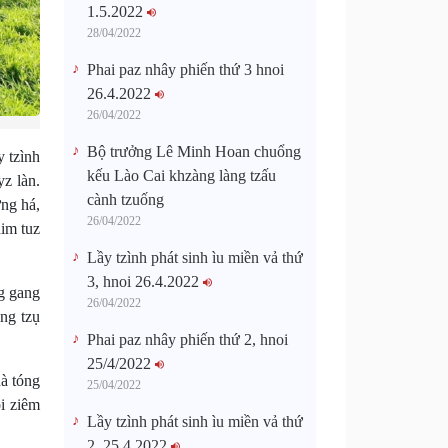
1.5.2022
28/04/2022
Phai paz nhây phiến thứ 3 hnoi
26.4.2022
26/04/2022
Bộ trưởng Lê Minh Hoan chuổng
y tzình
kếu Lào Cai khzàng làng tzấu
yz làn.
cành tzuống​
ừng há,
26/04/2022
him tuz
Lầy tzình phát sinh ìu miền vả thứ
3, hnoi 26.4.2022
g gang
26/04/2022
ông tzụ
Phai paz nhây phiến thứ 2, hnoi
25/4/2022
hà tóng
25/04/2022
òi ziêm
Lầy tzình phát sinh ìu miền vả thứ
2, 25.4.2022