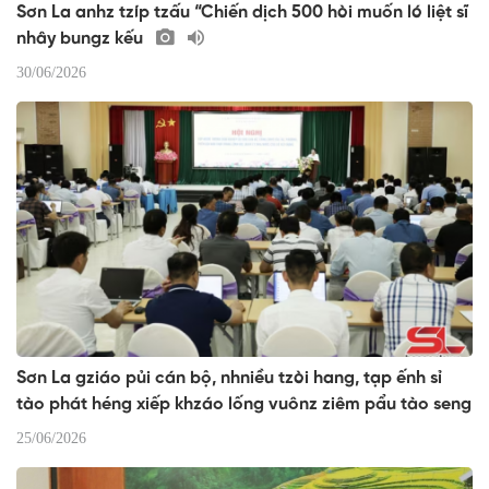
Sơn La anhz tzíp tzấu “Chiến dịch 500 hòi muốn ló liệt sĩ
nhây bungz kếu
30/06/2026
Sơn La gziáo pủi cán bộ, nhniều tzòi hang, tạp ếnh sỉ
tào phát héng xiếp khzáo lống vuônz ziêm pẩu tào seng
25/06/2026