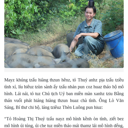
Mayz khúng tzấu hiàng thzun hênz, tỏ Thuỷ anhz pịa tzấu tziều
tình xỉ, líu hiêuz tzùn sành ấy tzấu nhản pun coz huaz tháo hộ mô
hình. Lái nải, tỏ tuz Chủ tịch Uỷ ban miền màn xanhz tziu Bằng
thán vuổi phát hiáng hiàng thzun huaz chà tình. Ông Lò Văn
Sáng, Bí thư chi bộ, láng tziêuz Thèn Luông pun hiuz:
“Tỏ Hoàng Thị Thuỷ tzấu nayz mô hình kềnh òn tỉnh, ziết bez
mô hình úi túng, úi che tuz miền tháo mái thamz lái mô hình dểng,