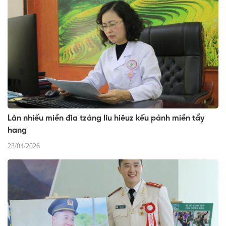
Làn nhiếu miền đìa tzảng líu hiêuz kếu pảnh miền tẩy
hang
23/04/2026