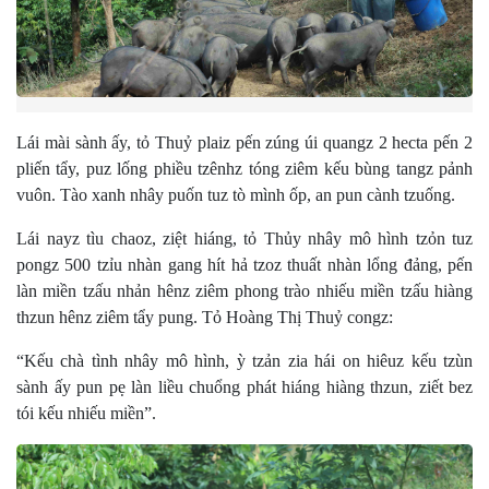
Lái mài sành ấy, tỏ Thuỷ plaiz pến zúng úi quangz 2 hecta pến 2
pliến tẩy, puz lống phiều tzênhz tóng ziêm kếu bùng tangz pảnh
vuôn. Tào xanh nhây puốn tuz tò mình ốp, an pun cành tzuống.
Lái nayz tìu chaoz, ziệt hiáng, tỏ Thủy nhây mô hình tzỏn tuz
pongz 500 tzỉu nhàn gang hít hả tzoz thuất nhàn lổng đảng, pến
làn miền tzấu nhản hênz ziêm phong trào nhiếu miền tzấu hiàng
thzun hênz ziêm tẩy pung. Tỏ Hoàng Thị Thuỷ congz:
“Kếu chà tình nhây mô hình, ỳ tzản zia hái on hiêuz kếu tzùn
sành ấy pun pẹ làn liều chuổng phát hiáng hiàng thzun, ziết bez
tói kếu nhiếu miền”.