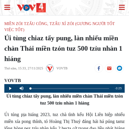
MIỀN ZÓI TZẤU CÔNG, TZẤU XỈ ZÓI (GƯƠNG NGƯỜI TỐT
VIỆC TỐT)
Úi tùng chiaz tẩy pung, làn nhiếu miền
chàn Thái miền tzỏn tuz 500 tzỉu nhàn 1
hiáng
Thứ năm, 15:33, 27/11/2025
VOVTB
VOVTB
Remaining
-3:25
Loaded
:
Progress
:
Play
Mute
0%
0%
Úi tùng chiaz tẩy pung, làn nhiếu miền chàn Thái miền tzỏn
Time
tuz 500 tzỉu nhàn 1 hiáng
Úi túng pịa hiáng 2023, tuz chà tình kếu Hội Liên hiệp nhiếu
miền xía pong thính, tỏ Hoàng Thị Thuỷ đảng hải hả púng tamz
lổng hòng pez tzỉu nhàn kếu 2 hecta cờ tzong đao liều phát hiáng