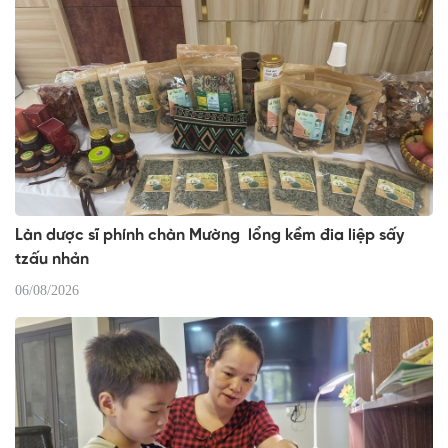
Làn dược sĩ phính chàn Mường lổng kềm đia liệp sấy
tzấu nhản
06/08/2026