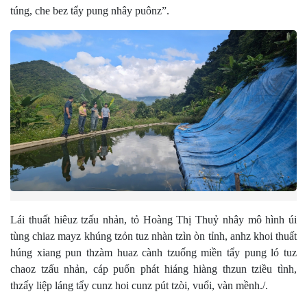
túng, che bez tẩy pung nhây puônz”.
Lái thuất hiêuz tzấu nhản, tỏ Hoàng Thị Thuỷ nhây mô hình úi
tùng chiaz mayz khúng tzỏn tuz nhàn tzìn òn tỉnh, anhz khoi thuất
húng xiang pun thzàm huaz cành tzuống miền tẩy pung ló tuz
chaoz tzấu nhản, cáp puổn phát hiáng hiàng thzun tziều tình,
thzấy liệp láng tẩy cunz hoi cunz pút tzòi, vuổi, vàn mềnh./.