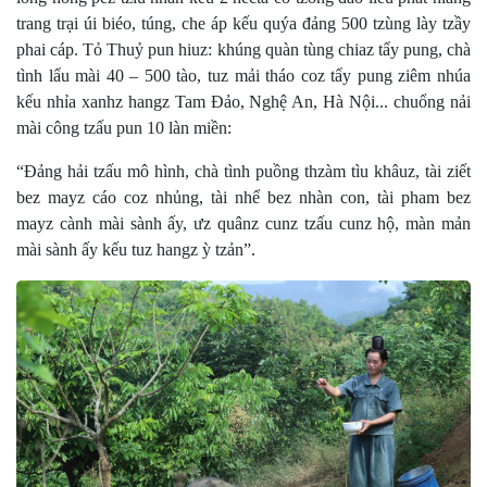
trang trại úi biéo, túng, che áp kếu quýa đảng 500 tzùng lày tzầy
phai cáp. Tỏ Thuỷ pun hiuz: khúng quàn tùng chiaz tẩy pung, chà
tình lẩu mài 40 – 500 tào, tuz mải tháo coz tẩy pung ziêm nhúa
kếu nhỉa xanhz hangz Tam Đảo, Nghệ An, Hà Nội... chuổng nải
mài công tzấu pun 10 làn miền:
“Đảng hải tzấu mô hình, chà tình puồng thzàm tìu khâuz, tài ziết
bez mayz cáo coz nhủng, tài nhể bez nhàn con, tài pham bez
mayz cành mài sành ấy, ưz quânz cunz tzấu cunz hộ, màn mản
mài sành ấy kếu tuz hangz ỳ tzản”.