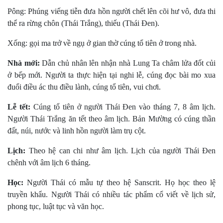
Pông: Phúng viếng tiễn đưa hồn người chết lên cõi hư vô, đưa thi
thể ra rừng chôn (Thái Trắng), thiếu (Thái Ðen).
Xống: gọi ma trở về ngụ ở gian thờ cúng tổ tiên ở trong nhà.
Nhà mới:
Dẫn chủ nhân lên nhận nhà Lung Ta châm lửa đốt củi
ở bếp mới. Người ta thực hiện tại nghi lễ, cúng đọc bài mo xua
đuổi điều ác thu điều lành, cúng tổ tiên, vui chơi.
Lễ tết:
Cúng tổ tiên ở người Thái Ðen vào tháng 7, 8 âm lịch.
Người Thái Trắng ăn tết theo âm lịch. Bản Mường có cúng thần
đất, núi, nước và linh hồn người làm trụ cột.
Lịch:
Theo hệ can chi như âm lịch. Lịch của người Thái Ðen
chênh với âm lịch 6 tháng.
Học:
Người Thái có mẫu tự theo hệ Sanscrit. Họ học theo lệ
truyền khẩu. Người Thái có nhiều tác phẩm cổ viết về lịch sử,
phong tục, luật tục và văn học.