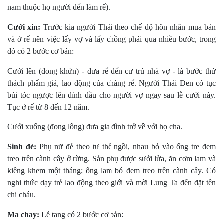
nam thuộc họ người đến làm rể).
Cưới xin:
Trước kia người Thái theo chế độ hôn nhân mua bán
và ở rể nên việc lấy vợ và lấy chồng phải qua nhiều bước, trong
đó có 2 bước cơ bản:
Cưới lên (đong khửn) - đưa rể đến cư trú nhà vợ - là bước thử
thách phẩm giá, lao động của chàng rể. Người Thái Ðen có tục
búi tóc ngược lên đỉnh đầu cho người vợ ngay sau lễ cưới này.
Tục ở rể từ 8 đến 12 năm.
Cưới xuống (đong lông) đưa gia đình trở về với họ cha.
Sinh đẻ:
Phụ nữ đẻ theo tư thế ngồi, nhau bỏ vào ống tre đem
treo trên cành cây ở rừng. Sản phụ được sưởi lửa, ăn cơm lam và
kiêng khem một tháng; ống lam bó đem treo trên cành cây. Có
nghi thức dạy trẻ lao động theo giới và mời Lung Ta đến đặt tên
chi cháu.
Ma chay:
Lễ tang có 2 bước cơ bản: