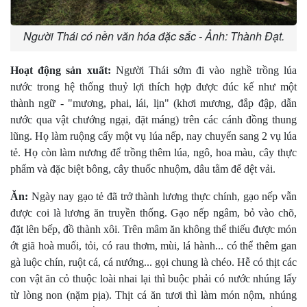
Người Thái có nền văn hóa đặc sắc - Ảnh: Thành Đạt.
Hoạt động sản xuất:
Người Thái sớm đi vào nghề trồng lúa
nước trong hệ thống thuỷ lợi thích hợp được đúc kế như một
thành ngữ - "mương, phai, lái, lịn" (khơi mương, đắp đập, dẫn
nước qua vật chướng ngại, đặt máng) trên các cánh đồng thung
lũng. Họ làm ruộng cấy một vụ lúa nếp, nay chuyển sang 2 vụ lúa
tẻ. Họ còn làm nương để trồng thêm lúa, ngô, hoa màu, cây thực
phẩm và đặc biệt bông, cây thuốc nhuộm, dâu tằm để dệt vải.
Ăn:
Ngày nay gạo tẻ đã trở thành lương thực chính, gạo nếp vẫn
được coi là lương ăn truyền thống. Gạo nếp ngâm, bỏ vào chõ,
đặt lên bếp, đồ thành xôi. Trên mâm ăn không thể thiếu được món
ớt giã hoà muối, tỏi, có rau thơm, mùi, lá hành... có thể thêm gan
gà luộc chín, ruột cá, cá nướng... gọi chung là chéo. Hễ có thịt các
con vật ăn cỏ thuộc loài nhai lại thì buộc phải có nước nhúng lấy
từ lòng non (nặm pịa). Thịt cá ăn tươi thì làm món nộm, nhúng