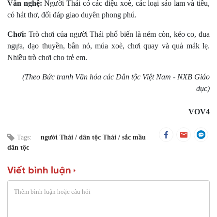
Văn nghệ:
Người Thái có các điệu xoè, các loại sáo lam và tiêu,
có hát thơ, đối đáp giao duyên phong phú.
Chơi:
Trò chơi của người Thái phổ biến là ném còn, kéo co, đua
ngựa, dạo thuyền, bắn nỏ, múa xoè, chơi quay và quả mák lẹ.
Nhiều trò chơi cho trẻ em.
(Theo Bức tranh Văn hóa các Dân tộc Việt Nam - NXB Giáo
dục)
VOV4
Tags:
người Thái
dân tộc Thái
sắc mầu
dân tộc
Viết bình luận