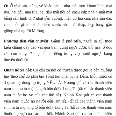
Ở:
Ở nhà sàn, dáng vẻ khác nhau: nhà mái tròn khum hình mai
rùa, hai đầu mai rùa, hai đầu mái hồi có khau cút; nhà 4 mái mặt
bằng sàn hình chữ nhật gần vuông, hiên có lan can; nhà sàn dài,
cao, mỗi gian hồi làm tiền sảnh; nhà mái thấp, hẹp lòng, gần
giống nhà người Mường.
Phương tiện vận chuyển:
Gánh là phổ biến, ngoài ra gùi theo
kiểu chằng dây đeo vắt qua trán, dùng ngựa cưỡi, thồ nay. ở dọc
các con sông lớn họ rất nổi tiếng trong việc xuôi ngược bằng
thuyền đuôi én.
Quan hệ xã hội:
Cơ cấu xã hội cổ truyền được gọi là bản mường
hay theo chế độ phìa tạo Tông tộc Thái gọi là Ðằm. Mỗi người có
3 quan hệ dòng họ trọng YẾU: ẢI Noong (tất cả các thành viên
nam sinh ra từ một ông tổ bốn đời). Lung Ta (tất cả các thành viên
nam thuộc họ vợ của các thế hệ). Nhinh Xao (tất cả các thành
viên nam thuộc họ người đến làm rể). (tất cả các thành viên nam
sinh ra từ một ông tổ bốn đời). Lung Ta (tất cả các thành viên nam
thuộc họ vợ của các thế hệ). Nhinh Xao (tất cả các thành viên