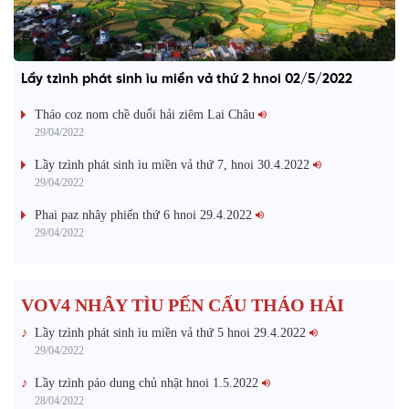
Lầy tzình phát sinh ìu miền vả thứ 2 hnoi 02/5/2022
Tháo coz nom chề duổi hải ziêm Lai Châu
29/04/2022
Lầy tzình phát sinh ìu miền vả thứ 7, hnoi 30.4.2022
29/04/2022
Phai paz nhây phiến thứ 6 hnoi 29.4.2022
29/04/2022
VOV4 NHÂY TÌU PẾN CẤU THÁO HẢI
Lầy tzình phát sinh ìu miền vả thứ 5 hnoi 29.4.2022
29/04/2022
Lầy tzình páo dung chủ nhật hnoi 1.5.2022
28/04/2022