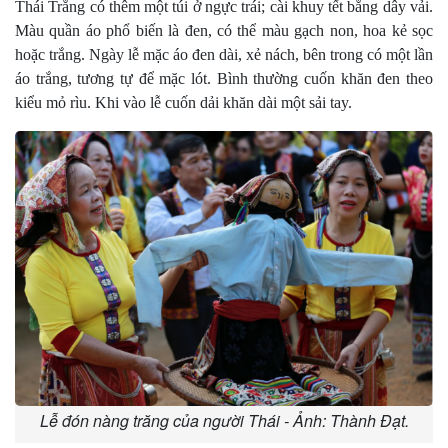
Thái Trắng có thêm một túi ở ngực trái; cài khuy tết bằng dây vải.
Màu quần áo phổ biến là đen, có thể màu gạch non, hoa kẻ sọc
hoặc trắng. Ngày lễ mặc áo đen dài, xẻ nách, bên trong có một lần
áo trắng, tương tự để mặc lót. Bình thường cuốn khăn đen theo
kiểu mỏ rìu. Khi vào lễ cuốn dải khăn dài một sải tay.
Lễ đón nàng trăng của người Thái - Ảnh: Thành Đạt.