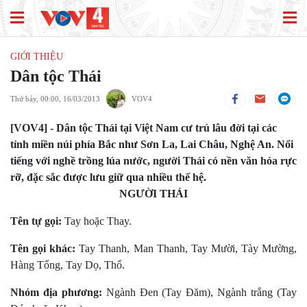
GIỚI THIỆU
Dân tộc Thái
Thứ bảy, 00:00, 16/03/2013
VOV4
[VOV4] - Dân tộc Thái tại Việt Nam cư trú lâu đời tại các
tỉnh miền núi phía Bắc như Sơn La, Lai Châu, Nghệ An. Nổi
tiếng với nghề trồng lúa nước, người Thái có nền văn hóa rực
rỡ, đặc sắc được lưu giữ qua nhiều thế hệ.
NGƯỜI THÁI
Tên tự gọi:
Tay hoặc Thay.
Tên gọi khác:
Tay Thanh, Man Thanh, Tay Mười, Tày Mường,
Hàng Tổng, Tay Dọ, Thổ.
Nhóm địa phương:
Ngành Ðen (Tay Ðăm), Ngành trắng (Tay