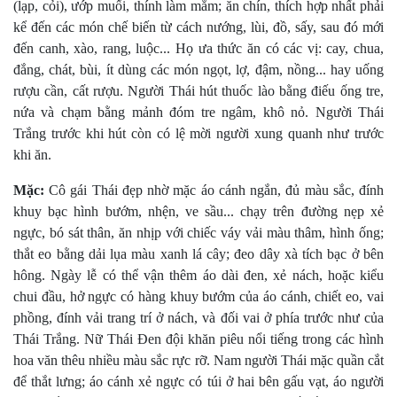
(lạp, cỏi), ướp muối, thính làm mắm; ăn chín, thích hợp nhất phải
kể đến các món chế biến từ cách nướng, lùi, đồ, sấy, sau đó mới
đến canh, xào, rang, luộc... Họ ưa thức ăn có các vị: cay, chua,
đắng, chát, bùi, ít dùng các món ngọt, lợ, đậm, nồng... hay uống
rượu cần, cất rượu. Người Thái hút thuốc lào bằng điếu ống tre,
nứa và chạm bằng mảnh đóm tre ngâm, khô nỏ. Người Thái
Trắng trước khi hút còn có lệ mời người xung quanh như trước
khi ăn.
Mặc:
Cô gái Thái đẹp nhờ mặc áo cánh ngắn, đủ màu sắc, đính
khuy bạc hình bướm, nhện, ve sầu... chạy trên đường nẹp xẻ
ngực, bó sát thân, ăn nhịp với chiếc váy vải màu thâm, hình ống;
thắt eo bằng dải lụa màu xanh lá cây; đeo dây xà tích bạc ở bên
hông. Ngày lễ có thể vận thêm áo dài đen, xẻ nách, hoặc kiểu
chui đầu, hở ngực có hàng khuy bướm của áo cánh, chiết eo, vai
phồng, đính vải trang trí ở nách, và đối vai ở phía trước như của
Thái Trắng. Nữ Thái Ðen đội khăn piêu nổi tiếng trong các hình
hoa văn thêu nhiều màu sắc rực rỡ. Nam người Thái mặc quần cắt
để thắt lưng; áo cánh xẻ ngực có túi ở hai bên gấu vạt, áo người