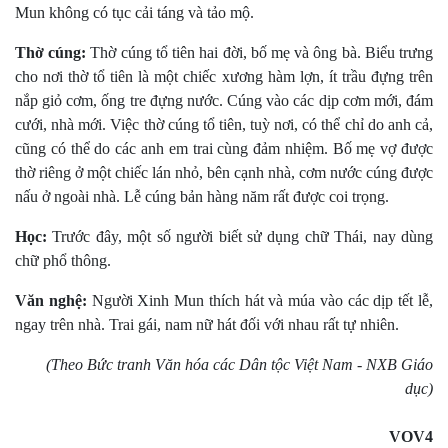
Mun không có tục cải táng và tảo mộ.
Thờ cúng:
Thờ cúng tổ tiên hai đời, bố mẹ và ông bà. Biểu trưng
cho nơi thờ tổ tiên là một chiếc xương hàm lợn, ít trầu đựng trên
nắp giỏ cơm, ống tre đựng nước. Cúng vào các dịp cơm mới, đám
cưới, nhà mới. Việc thờ cúng tổ tiên, tuỳ nơi, có thể chỉ do anh cả,
cũng có thể do các anh em trai cùng đảm nhiệm. Bố mẹ vợ được
thờ riêng ở một chiếc lán nhỏ, bên cạnh nhà, cơm nước cúng được
nấu ở ngoài nhà. Lễ cúng bản hàng năm rất được coi trọng.
Học:
Trước đây, một số người biết sử dụng chữ Thái, nay dùng
chữ phổ thông.
Văn nghệ:
Người Xinh Mun thích hát và múa vào các dịp tết lễ,
ngay trên nhà. Trai gái, nam nữ hát đối với nhau rất tự nhiên.
(Theo Bức tranh Văn hóa các Dân tộc Việt Nam - NXB Giáo
dục)
VOV4