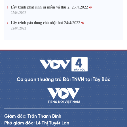
Lầy tzình phát sinh ìu miền vả thứ 2, 25.4.2022
25/04/2022
Lầy tzình páo dung chủ nhật hoi 24/4/2022
22/04/2022
Cơ quan thường trú Đài TNVN tại Tây Bắc
Giám đốc: Trần Thanh Bình
Phó giám đốc: Lê Thị Tuyết Lan