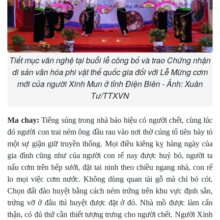
Tiết mục văn nghệ tại buổi lễ công bố và trao Chứng nhận
di sản văn hóa phi vật thể quốc gia đối với Lễ Mừng cơm
mới của người Xinh Mun ở tỉnh Điện Biên - Ảnh: Xuân
Tư/TTXVN
Ma chay:
Tiếng súng trong nhà báo hiệu có người chết, cùng lúc
đó người con trai ném ông đầu rau vào nơi thờ cúng tổ tiên bày tỏ
một sự giận giữ truyền thống. Mọi điều kiêng kỵ hàng ngày của
gia đình cũng như của người con rể nay được huỷ bỏ, người ta
nấu cơm trên bếp sưởi, đặt tai ninh theo chiều ngang nhà, con rể
lo mọi việc cơm nước. Không dùng quan tài gỗ mà chỉ bó cót.
Chọn đất đào huyệt bằng cách ném trứng trên khu vực định sẵn,
trứng vỡ ở đâu thì huyệt được đặt ở đó. Nhà mồ được làm cẩn
thận, có đủ thứ cần thiết tượng trưng cho người chết. Người Xinh