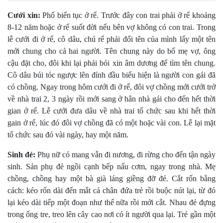
Cưới xin:
Phổ biến tục ở rể. Trước đây con trai phải ở rể khoảng
8-12 năm hoặc ở rể suốt đời nếu bên vợ không có con trai. Trong
lễ cưới đi ở rể, cô dâu, chú rể phải đổi tên của mình lấy một tên
mới chung cho cả hai người. Tên chung này do bố mẹ vợ, ông
cậu đặt cho, đôi khi lại phải bói xin âm dương để tìm tên chung.
Cô dâu búi tóc ngược lên đỉnh đầu biểu hiện là người con gái đã
có chồng. Ngay trong hôm cưới đi ở rể, đôi vợ chồng mới cưới trở
về nhà trai 2, 3 ngày rồi mới sang ở hẳn nhà gái cho đến hết thời
gian ở rể. Lễ cưới đưa dâu về nhà trai tổ chức sau khi hết thời
gain ở rể, lúc đó đôi vợ chồng đã có một hoặc vài con. Lễ lại mặt
tổ chức sau đó vài ngày, hay một năm.
Sinh đẻ:
Phụ nữ có mang vẫn đi nương, đi rừng cho đến tận ngày
sinh. Sản phụ đẻ ngồi cạnh bếp nấu cơm, ngay trong nhà. Mẹ
chồng, chồng hay một bà già láng giềng đỡ đẻ. Cắt rốn bằng
cách: kéo rốn dài đến mắt cá chân đứa trẻ rồi buộc nút lại, từ đó
lại kéo dài tiếp một đoạn như thế nữa rồi mới cắt. Nhau đẻ đựng
trong ống tre, treo lên cây cao nơi có ít người qua lại. Trẻ gần một