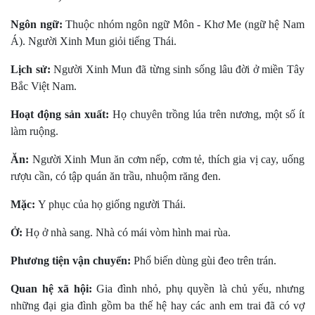
Ngôn ngữ:
Thuộc nhóm ngôn ngữ Môn - Khơ Me (ngữ hệ Nam
Á). Người Xinh Mun giỏi tiếng Thái.
Lịch sử:
Người Xinh Mun đã từng sinh sống lâu đời ở miền Tây
Bắc Việt Nam.
Hoạt động sản xuất:
Họ chuyên trồng lúa trên nương, một số ít
làm ruộng.
Ăn:
Người Xinh Mun ăn cơm nếp, cơm tẻ, thích gia vị cay, uống
rượu cần, có tập quán ăn trầu, nhuộm răng đen.
Mặc:
Y phục của họ giống người Thái.
Ở:
Họ ở nhà sang. Nhà có mái vòm hình mai rùa.
Phương tiện vận chuyển:
Phổ biến dùng gùi đeo trên trán.
Quan hệ xã hội:
Gia đình nhỏ, phụ quyền là chủ yếu, nhưng
những đại gia đình gồm ba thế hệ hay các anh em trai đã có vợ