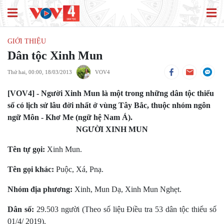
GIỚI THIỆU
Dân tộc Xinh Mun
Thứ hai, 00:00, 18/03/2013
VOV4
[VOV4] - Người Xinh Mun là một trong những dân tộc thiểu
số có lịch sử lâu đời nhất ở vùng Tây Bắc, thuộc nhóm ngôn
ngữ Môn - Khơ Me (ngữ hệ Nam Á).
NGƯỜI XINH MUN
Tên tự gọi:
Xinh Mun.
Tên gọi khác:
Puộc, Xá, Pnạ.
Nhóm địa phương:
Xinh, Mun Dạ, Xinh Mun Nghẹt.
Dân số:
29.503 người (Theo số liệu Điều tra 53 dân tộc thiểu số
01/4/ 2019).