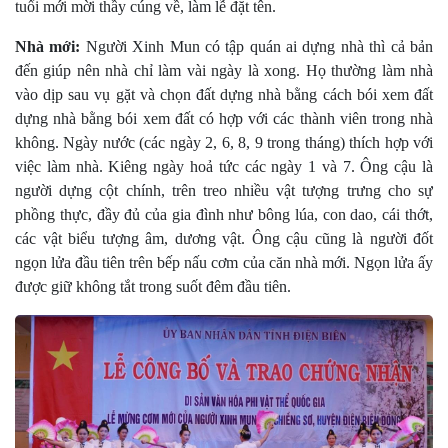
tuổi mới mời thầy cúng về, làm lễ đặt tên.
Nhà mới:
Người Xinh Mun có tập quán ai dựng nhà thì cả bản
đến giúp nên nhà chỉ làm vài ngày là xong. Họ thường làm nhà
vào dịp sau vụ gặt và chọn đất dựng nhà bằng cách bói xem đất
dựng nhà bằng bói xem đất có hợp với các thành viên trong nhà
không. Ngày nước (các ngày 2, 6, 8, 9 trong tháng) thích hợp với
việc làm nhà. Kiêng ngày hoả tức các ngày 1 và 7. Ông cậu là
người dựng cột chính, trên treo nhiều vật tượng trưng cho sự
phồng thực, đầy đủ của gia đình như bông lúa, con dao, cái thớt,
các vật biểu tượng âm, dương vật. Ông cậu cũng là người đốt
ngọn lửa đầu tiên trên bếp nấu cơm của căn nhà mới. Ngọn lửa ấy
được giữ không tắt trong suốt đêm đầu tiên.