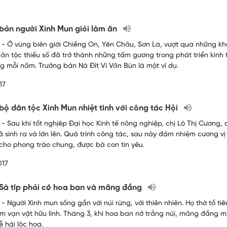
bản người Xinh Mun giỏi làm ăn
- Ở vùng biên giới Chiềng On, Yên Châu, Sơn La, vượt qua những khó 
ân tộc thiểu số đã trở thành những tấm gương trong phát triển kinh 
ng mỗi năm. Trưởng bản Nà Đít Vì Văn Bùn là một ví dụ.
17
bộ dân tộc Xinh Mun nhiệt tình với công tác Hội
- Sau khi tốt nghịêp Đại học Kinh tế nông nghiệp, chị Lò Thị Cương,
đã sinh ra và lớn lên. Quá trình công tác, sau này đảm nhiệm cương vị
 cho phong trào chung, được bà con tin yêu.
017
 Sà típ phải có hoa ban và măng đắng
 Người Xinh mun sống gắn với núi rừng, với thiên nhiên. Họ thờ tổ tiên
m vạn vật hữu linh. Tháng 3, khi hoa ban nở trắng núi, măng đắng mọ
lễ hái lộc hoa.