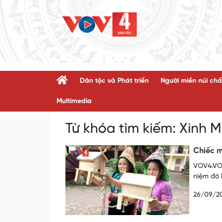
Dân tộc và Phát triển
Người miền núi chấ
Multimedia
Từ khóa tìm kiếm:
Xinh 
Chiếc m
VOV4.VOV
niệm đó l
26/09/2