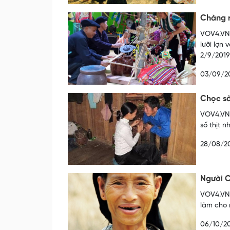
Chàng r
VOV4.VN 
lưỡi lợn
2/9/2019
03/09/2
Chọc sà
VOV4.VN 
số thịt 
28/08/2
Người 
VOV4.VN 
làm cho 
06/10/2