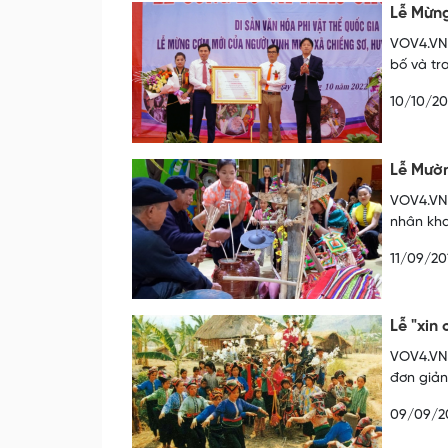
Lễ Mừng
VOV4.VN 
bố và tr
10/10/20
Lễ Mườn
VOV4.VN 
nhân kha
11/09/20
Lễ "xin
VOV4.VN 
đơn giản
09/09/2