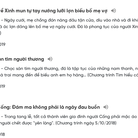
ể Xinh mun tự tay nướng lưỡi lợn biếu bố mẹ vợ
- Ngày cưới, mẹ chồng đón nàng dâu tận cửa, dìu vào nhà và đi kh
 và óc lợn dâng lên bố mẹ vợ ngày cưới. Đó là phong tục của người X
)
019
n tìm người thương
- Chọc sàn tìm người thương, đó là tập tục của những nam thanh, nữ
nhà trai mang đến để biếu anh em họ hàng… (Chương trình Tìm hiểu c
019
Cống: Đám ma không phải là ngày đau buồn
- Trong tang lễ, tất cả thành viên gia đình người Cống phải mặc áo
người chết được "yên lòng". (Chương trình ngày 5/10/2018)
018