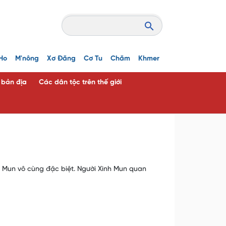
Ho
M'nông
Xơ Đăng
Cơ Tu
Chăm
Khmer
c bản địa
Các dân tộc trên thế giới
 Mun vô cùng đặc biệt. Người Xinh Mun quan