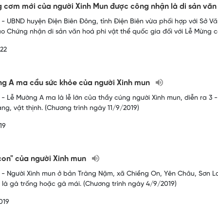
 cơm mới của người Xinh Mun được công nhận là di sản văn 
- UBND huyện Điện Biên Đông, tỉnh Điện Biên vừa phối hợp với Sở Văn
ao Chứng nhận di sản văn hoá phi vật thể quốc gia đối với Lễ Mừng 
22
g A ma cầu sức khỏe của người Xinh mun
- Lễ Mường A ma là lễ lớn của thầy cúng người Xinh mun, diễn ra 3 
ng, vật thịnh. (Chương trình ngày 11/9/2019)
19
 con" của người Xinh mun
- Người Xinh mun ở bản Tràng Nặm, xã Chiềng On, Yên Châu, Sơn La t
 là gà trống hoặc gà mái. (Chương trình ngày 4/9/2019)
019