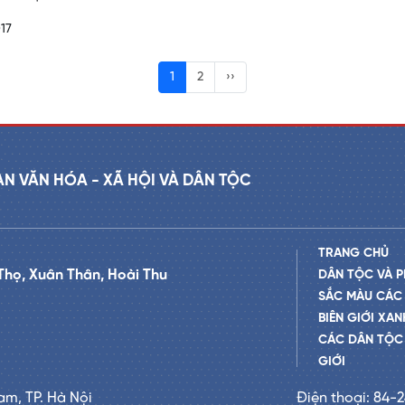
17
1
2
››
AN VĂN HÓA - XÃ HỘI VÀ DÂN TỘC
TRANG CHỦ
Thọ, Xuân Thân, Hoài Thu
DÂN TỘC VÀ P
SẮC MÀU CÁC
BIÊN GIỚI XAN
CÁC DÂN TỘC 
GIỚI
am, TP. Hà Nội
Điện thoại: 84-