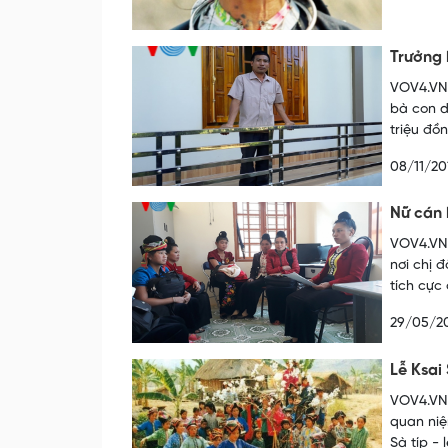
Trưởng 
VOV4.VN 
bà con d
triệu đồ
08/11/20
Nữ cán 
VOV4.VN 
nơi chị 
tích cực
29/05/2
Lễ Ksai
VOV4.VN -
quan niệ
Sà típ - 