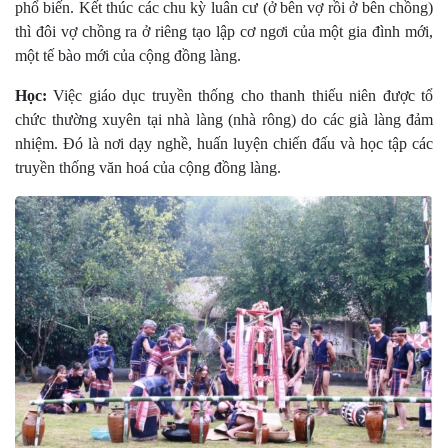
phổ biến. Kết thúc các chu kỳ luân cư­ (ở bên vợ rồi ở bên chồng)
thì đôi vợ chồng ra ở riêng tạo lập cơ ngơi của một gia đình mới,
một tế bào mới của cộng đồng làng.
Học:
Việc giáo dục truyền thống cho thanh thiếu niên đ­ược tổ
chức thư­ờng xuyên tại nhà làng (nhà rông) do các già làng đảm
nhiệm. Đó là nơi dạy nghề, huấn luyện chiến đấu và học tập các
truyền thống văn hoá của cộng đồng làng.