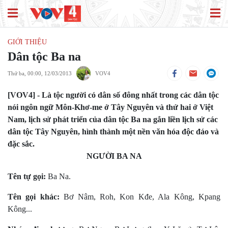
GIỚI THIỆU
Dân tộc Ba na
Thứ ba, 00:00, 12/03/2013
VOV4
[VOV4] - Là tộc người có dân số đông nhất trong các dân tộc
nói ngôn ngữ Môn-Khơ-me ở Tây Nguyên và thứ hai ở Việt
Nam, lịch sử phát triển của dân tộc Ba na gắn liền lịch sử các
dân tộc Tây Nguyên, hình thành một nền văn hóa độc đáo và
đặc sắc.
NGƯỜI BA NA
Tên tự gọi:
Ba Na.
Tên gọi khác:
Bơ Nâm, Roh, Kon Kđe, Ala Kông, Kpang
Kông...