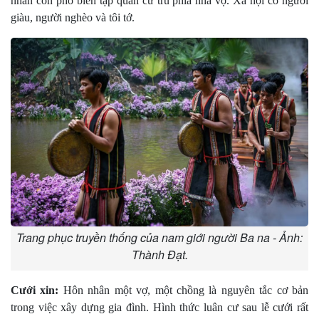
nhân còn phổ biến tập quán cư trú phía nhà vợ. Xã hội có người
giàu, người nghèo và tôi tớ.
Trang phục truyền thống của nam giới người Ba na - Ảnh:
Thành Đạt.
C­ưới xin:
Hôn nhân một vợ, một chồng là nguyên tắc cơ bản
trong việc xây dựng gia đình. Hình thức luân c­ư sau lễ c­ưới rất