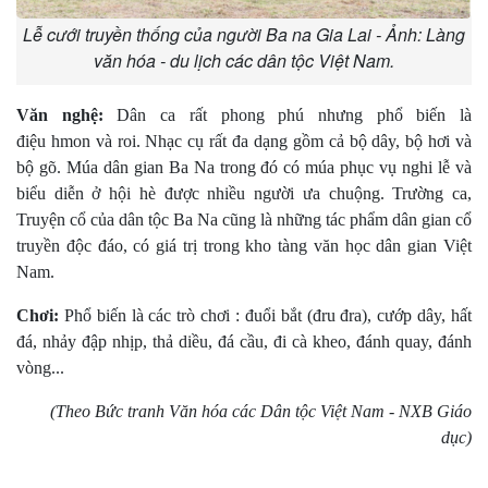
Lễ cưới truyền thống của người Ba na Gia Lai - Ảnh: Làng
văn hóa - du lịch các dân tộc Việt Nam.
Văn nghệ:
Dân ca rất phong phú nh­ưng phổ biến là
điệu hmon và roi. Nhạc cụ rất đa dạng gồm cả bộ dây, bộ hơi và
bộ gõ. Múa dân gian Ba Na trong đó có múa phục vụ nghi lễ và
biểu diễn ở hội hè đ­ược nhiều ng­ười ­ưa chuộng. Tr­ường ca,
Truyện cổ của dân tộc Ba Na cũng là những tác phẩm dân gian cổ
truyền độc đáo, có giá trị trong kho tàng văn học dân gian Việt
Nam.
Chơi:
Phổ biến là các trò chơi : đuổi bắt (đru đra), c­ướp dây, hất
đá, nhảy đập nhịp, thả diều, đá cầu, đi cà kheo, đánh quay, đánh
vòng...
(Theo Bức tranh Văn hóa các Dân tộc Việt Nam - NXB Giáo
dục)