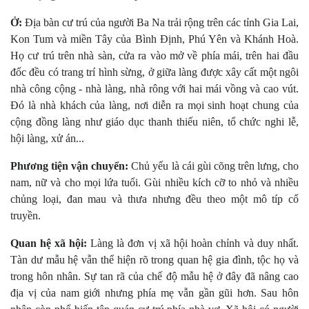
Ở:
Ðịa bàn cư trú của người Ba Na trải rộng trên các tỉnh Gia Lai,
Kon Tum và miền Tây của Bình Ðịnh, Phú Yên và Khánh Hoà.
Họ cư trú trên nhà sàn, cửa ra vào mở về phía mái, trên hai đầu
đốc đều có trang trí hình sừng, ở giữa làng được xây cất một ngôi
nhà công cộng - nhà làng, nhà rông với hai mái vồng và cao vút.
Ðó là nhà khách của làng, nơi diễn ra mọi sinh hoạt chung của
cộng đồng làng như giáo dục thanh thiếu niên, tổ chức nghi lễ,
hội làng, xử án...
Phương tiện vận chuyển:
Chủ yếu là cái gùi cõng trên lưng, cho
nam, nữ và cho mọi lứa tuổi. Gùi nhiều kích cỡ to nhỏ và nhiều
chủng loại, đan mau và thưa nhưng đều theo một mô típ cổ
truyền.
Quan hệ xã hội:
Làng là đơn vị xã hội hoàn chỉnh và duy nhất.
Tàn dư mẫu hệ vẫn thể hiện rõ trong quan hệ gia đình, tộc họ và
trong hôn nhân. Sự tan rã của chế độ mẫu hệ ở đây đã nâng cao
địa vị của nam giới nhưng phía mẹ vẫn gần gũi hơn. Sau hôn