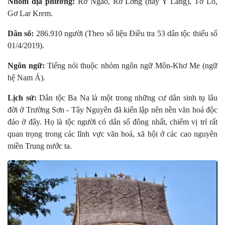
Nhóm địa phương:
Rơ Ngao, Rơ Lơng (hay Y Lăng), Tơ Lô,
Gơ Lar Krem.
Dân số:
286.910 người (Theo số liệu Điều tra 53 dân tộc thiểu số
01/4/2019).
Ngôn ngữ:
Tiếng nói thuộc nhóm ngôn ngữ Môn-Khơ Me (ngữ
hệ Nam Á).
Lịch sử:
Dân tộc Ba Na là một trong những cư dân sinh tụ lâu
đời ở Trường Sơn - Tây Nguyên đã kiến lập nên nền văn hoá độc
đáo ở đây. Họ là tộc người có dân số đông nhất, chiếm vị trí rất
quan trọng trong các lĩnh vực văn hoá, xã hội ở các cao nguyên
miền Trung nước ta.