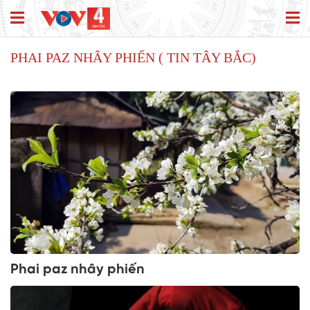
PHAI PAZ NHÂY PHIẾN ( TIN TÂY BẮC)
Phai paz nhây phiến