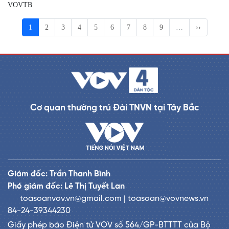
VOVTB
1
2
3
4
5
6
7
8
9
…
››
Cơ quan thường trú Đài TNVN tại Tây Bắc
Giám đốc: Trần Thanh Bình
Phó giám đốc: Lê Thị Tuyết Lan
toasoanvov.vn@gmail.com | toasoan@vovnews.vn
84-24-39344230
Giấy phép báo Điện tử VOV số 564/GP-BTTTT của Bộ