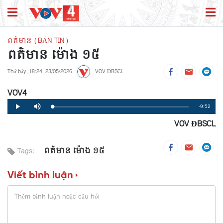
ពត៌មាន (BẢN TIN)
ពត៌មាន ម៉ោង ១៥
Thứ bảy, 18:24, 23/05/2026
VOV ĐBSCL
VOV4
Remaining
-9:52
Loaded
:
Progress
:
Play
Mute
0%
0%
VOV ĐBSCL
Time
ពត៌មាន ម៉ោង ១៥
Tags:
Viết bình luận