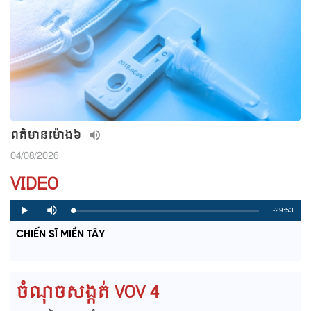
ពត៌មាន​ម៉ោង៦
04/08/2026
VIDEO
R
-29:53
L
P
P
M
o
r
l
u
a
o
a
t
e
CHIẾN SĨ MIỀN TÂY
d
g
y
e
e
r
d
e
m
:
s
0
s
%
:
a
0
ចំណុចសង្កត់ VOV 4
%
i