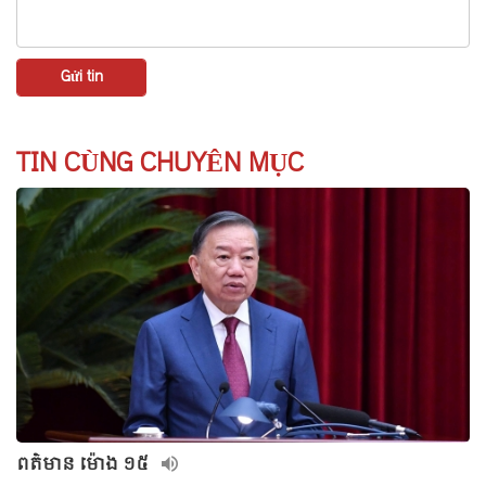
TIN CÙNG CHUYÊN MỤC
ពត៌មាន ម៉ោង ១៥