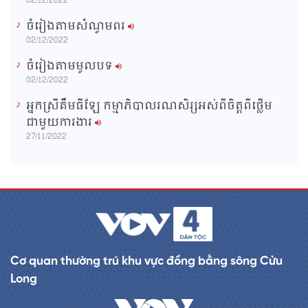
02/12/2022
ចំរៀងតាមសំណូមពរ
02/12/2022
ចំរៀងតាមមូលបទ
02/12/2022
អ្នកស្រីគឹមធីឡែ កម្មាភិបាលរណសិរ្សអស់ពីចិត្តពីថ្លើម
ជាមួយការងារ
27/11/2022
Cơ quan thường trú khu vực đồng bằng sông Cửu
Long