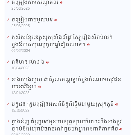
ចម្រៀងតាមសំណូមពរ
n
25/06/2025
i
ចម្រៀងតាមមូលបទ
n
25/06/2025
g
កសិករខ្មែរខេត្តសុកត្រាំងដាំផ្កាស្បៃរឿងសំរាប់លក់
T
ក្នុងឳកាសបុណ្យចូលឆ្នាំវៀតណាម។
i
05/02/2024
m
ពត៌មាន ម៉ោង​ ៦
e
10/04/2023
នាងហេងសូភា ជាគំរូលេចធ្លោម្នាក់ក្នុងចំណោមយុវជន
យុវនារីខ្មែរ។
12/01/2023
បក្ខជន គ្រូបង្រៀនអស់ពីចិត្តពីថ្លើមជាមួយស្រុកភូមិ
12/12/2022
ក្វាងនិញ ជំរុញទៅមុខការផ្សព្វផ្សាយចំណេះដឹងខាងផ្លូវ
ច្បាប់និងវប្បធម៌ចរាចរណ៍ជូនបងប្អូនជនជាតិភាគតិច