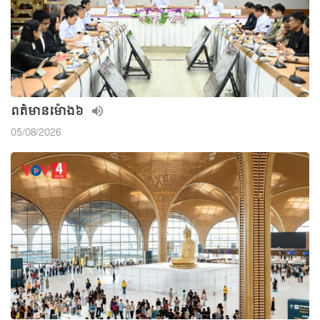
ពត៌មាន​ម៉ោង៦
05/08/2026