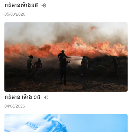
ពត៌មាន​ម៉ោង១៥
05/08/2026
ពត៌មាន ម៉ោង ១៥
04/08/2026