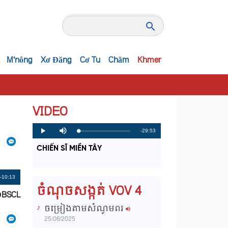
M'nông
Xơ Đăng
Cơ Tu
Chăm
Khmer
VIDEO
R
-29:53
L
P
P
M
o
r
l
u
a
o
a
t
e
CHIẾN SĨ MIỀN TÂY
d
g
y
e
e
r
d
e
m
:
s
0
s
%
:
a
Remaining
-10:13
0
ចំណុចសង្កត់ VOV 4
%
ĐBSCL
i
Time
ចម្រៀងតាមសំណូមពរ
n
25/06/2025
i