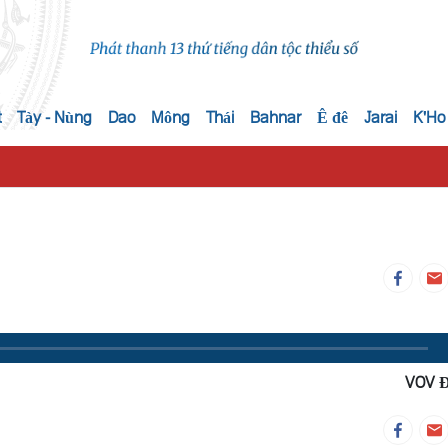
t
Tày - Nùng
Dao
Mông
Thái
Bahnar
Ê đê
Jarai
K'Ho
VOV 