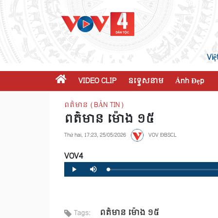
Việ
VIDEO CLIP
ឧទ្ទេសនាម
Ảnh Đẹp
ពត៌មាន (BẢN TIN)
ពត៌មាន ម៉ោង ១៥
Thứ hai, 17:23, 25/05/2026
VOV ĐBSCL
VOV4
Loaded
:
Progress
:
Play
Mute
0%
0%
ពត៌មាន ម៉ោង ១៥
Tags: