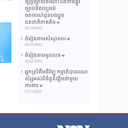
ផ្សព្វផ្សាយចំណេះដឹងខាងផ្លូវ
ច្បាប់និងវប្បធម៌
ចរាចរណ៍ជូនបងប្អូន
ជនជាតិភាគតិច
02/12/2022
ចំរៀងតាមសំណូមពរ
02/12/2022
ចំរៀងតាមមូលបទ
02/12/2022
អ្នកស្រីគឹមធីឡែ កម្មាភិបាលរណ
សិរ្សអស់ពីចិត្តពីថ្លើមជាមួយ
ការងារ
27/11/2022