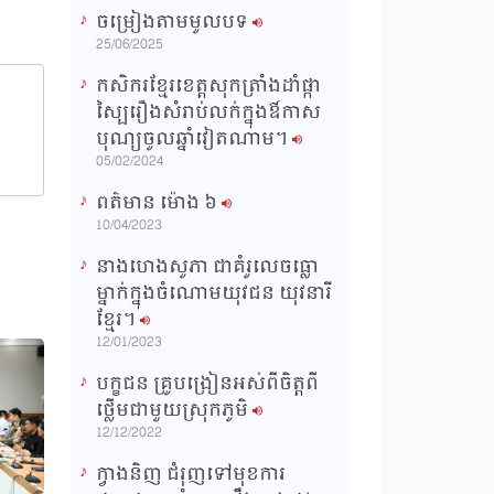
ចម្រៀងតាមមូលបទ
n
25/06/2025
g
កសិករខ្មែរខេត្តសុកត្រាំងដាំផ្កា
T
ស្បៃរឿងសំរាប់លក់ក្នុងឳកាស
i
បុណ្យចូលឆ្នាំវៀតណាម។
m
05/02/2024
e
ពត៌មាន ម៉ោង​ ៦
10/04/2023
នាងហេងសូភា ជាគំរូលេចធ្លោ
ម្នាក់ក្នុងចំណោមយុវជន យុវនារី
ខ្មែរ។
12/01/2023
បក្ខជន គ្រូបង្រៀនអស់ពីចិត្តពី
ថ្លើមជាមួយស្រុកភូមិ
12/12/2022
ក្វាងនិញ ជំរុញទៅមុខការ