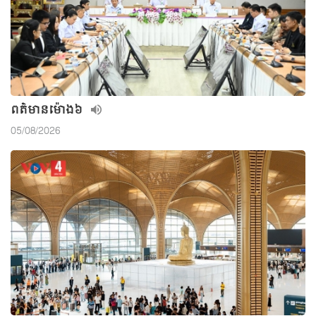
ពត៌មាន​ម៉ោង៦
05/08/2026