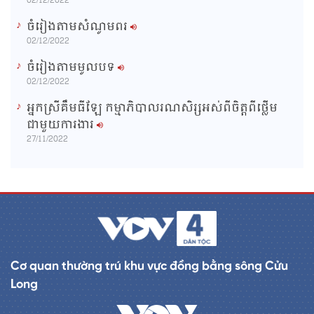
02/12/2022
ចំរៀងតាមសំណូមពរ
02/12/2022
ចំរៀងតាមមូលបទ
02/12/2022
អ្នកស្រីគឹមធីឡែ កម្មាភិបាលរណសិរ្សអស់ពីចិត្តពីថ្លើម
ជាមួយការងារ
27/11/2022
Cơ quan thường trú khu vực đồng bằng sông Cửu
Long