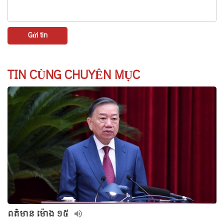
TIN CÙNG CHUYÊN MỤC
ពត៌មាន ម៉ោង ១៥