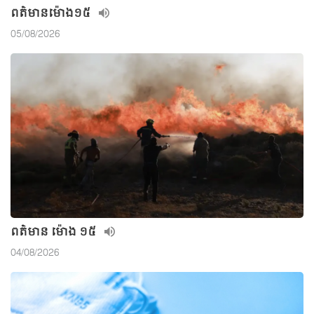
ពត៌មាន​ម៉ោង១៥
05/08/2026
ពត៌មាន ម៉ោង ១៥
04/08/2026