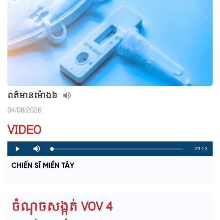
ពត៌មាន​ម៉ោង៦
04/08/2026
VIDEO
R
-29:53
L
P
P
M
o
r
l
u
a
o
a
t
e
CHIẾN SĨ MIỀN TÂY
d
g
y
e
e
r
d
e
m
:
s
0
s
%
:
a
0
ចំណុចសង្កត់ VOV 4
%
i