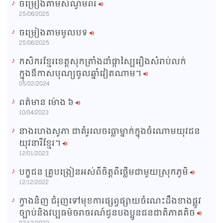
ចម្រៀងតាមសំណូមពរ
n
25/06/2025
i
ចម្រៀងតាមមូលបទ
n
25/06/2025
g
កសិករខ្មែរខេត្តសុកត្រាំងដាំផ្កាស្បៃរឿងសំរាប់លក់
T
ក្នុងឳកាសបុណ្យចូលឆ្នាំវៀតណាម។
i
05/02/2024
m
ពត៌មាន ម៉ោង​ ៦
e
10/04/2023
នាងហេងសូភា ជាគំរូលេចធ្លោម្នាក់ក្នុងចំណោមយុវជន
យុវនារីខ្មែរ។
12/01/2023
បក្ខជន គ្រូបង្រៀនអស់ពីចិត្តពីថ្លើមជាមួយស្រុកភូមិ
12/12/2022
ក្វាងនិញ ជំរុញទៅមុខការផ្សព្វផ្សាយចំណេះដឹងខាងផ្លូវ
ច្បាប់និងវប្បធម៌ចរាចរណ៍ជូនបងប្អូនជនជាតិភាគតិច