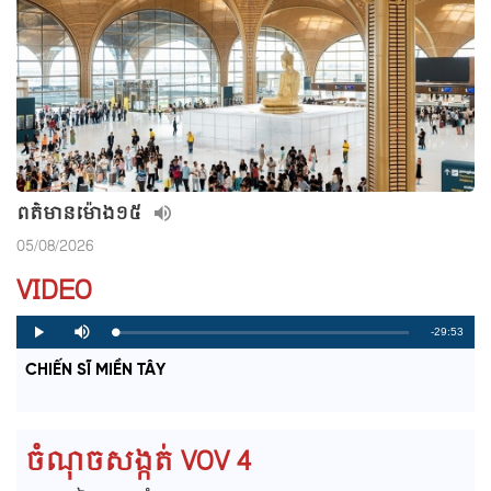
ពត៌មាន​ម៉ោង១៥
05/08/2026
VIDEO
R
-29:53
L
P
P
M
o
r
l
u
a
o
a
t
e
CHIẾN SĨ MIỀN TÂY
d
g
y
e
e
r
d
e
m
:
s
0
s
%
:
a
0
ចំណុចសង្កត់ VOV 4
%
i