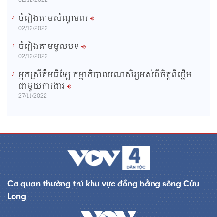
02/12/2022
ចំរៀងតាមសំណូមពរ
02/12/2022
ចំរៀងតាមមូលបទ
02/12/2022
អ្នកស្រីគឹមធីឡែ កម្មាភិបាលរណសិរ្សអស់ពីចិត្តពីថ្លើម
ជាមួយការងារ
27/11/2022
Cơ quan thường trú khu vực đồng bằng sông Cửu
Long