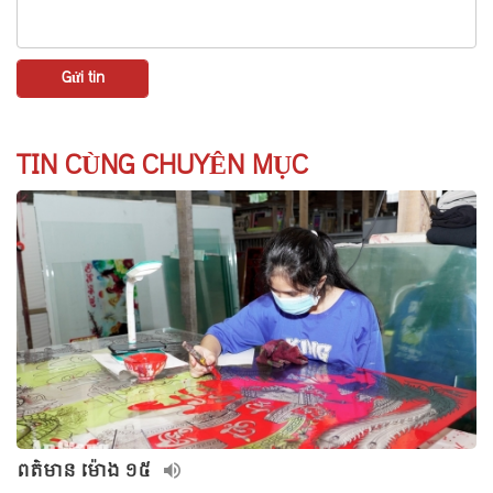
TIN CÙNG CHUYÊN MỤC
ពត៌មាន ម៉ោង ១៥