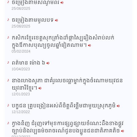
ចម្រៀងតាមសំណូមពរ
n
25/06/2025
i
ចម្រៀងតាមមូលបទ
n
25/06/2025
g
កសិករខ្មែរខេត្តសុកត្រាំងដាំផ្កាស្បៃរឿងសំរាប់លក់
T
ក្នុងឳកាសបុណ្យចូលឆ្នាំវៀតណាម។
i
05/02/2024
m
ពត៌មាន ម៉ោង​ ៦
e
10/04/2023
នាងហេងសូភា ជាគំរូលេចធ្លោម្នាក់ក្នុងចំណោមយុវជន
យុវនារីខ្មែរ។
12/01/2023
បក្ខជន គ្រូបង្រៀនអស់ពីចិត្តពីថ្លើមជាមួយស្រុកភូមិ
12/12/2022
ក្វាងនិញ ជំរុញទៅមុខការផ្សព្វផ្សាយចំណេះដឹងខាងផ្លូវ
ច្បាប់និងវប្បធម៌ចរាចរណ៍ជូនបងប្អូនជនជាតិភាគតិច