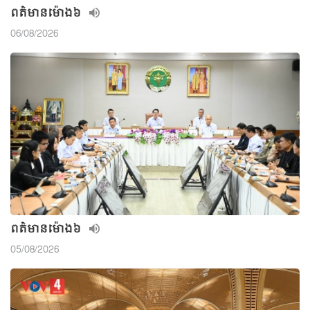
ពត៌មាន​ម៉ោង៦
06/08/2026
ពត៌មាន​ម៉ោង៦
05/08/2026