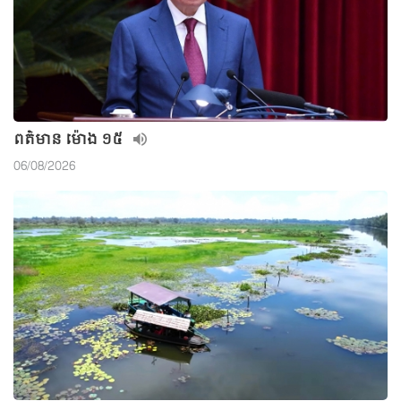
ពត៌មាន ម៉ោង ១៥
06/08/2026