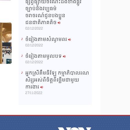
ផ្សព្វផ្សាយចំណេះដឹងខាងផ្លូវ
ច្បាប់និងវប្បធម៌
ចរាចរណ៍ជូនបងប្អូន
ជនជាតិភាគតិច
02/12/2022
ចំរៀងតាមសំណូមពរ
02/12/2022
ចំរៀងតាមមូលបទ
02/12/2022
អ្នកស្រីគឹមធីឡែ កម្មាភិបាលរណ
សិរ្សអស់ពីចិត្តពីថ្លើមជាមួយ
ការងារ
27/11/2022