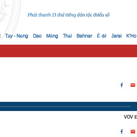
t
Tày - Nùng
Dao
Mông
Thái
Bahnar
Ê đê
Jarai
K'Ho
VOV 