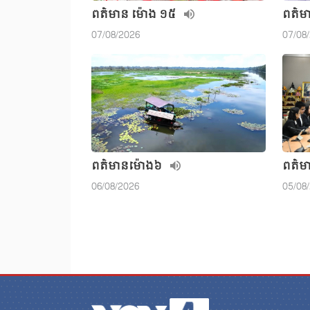
ពត៌មាន ម៉ោង ១៥
ពត៌ម
07/08/2026
07/08
ពត៌មាន​ម៉ោង៦
ពត៌ម
06/08/2026
05/08