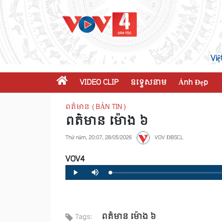
Việ
VIDEO CLIP
ឧទ្ទេសនាម
Ảnh Đẹp
ពត៌មាន (BẢN TIN)
ពត៌មាន ម៉ោង​ ៦
Thứ năm, 20:07, 28/05/2026
VOV ĐBSCL
VOV4
Loaded
:
Progress
:
Play
Mute
0%
0%
ពត៌មាន ម៉ោង​ ៦
Tags: