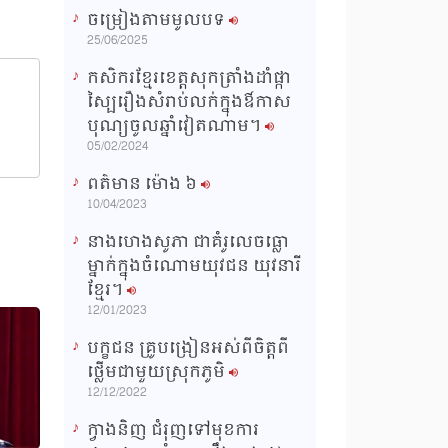
ចម្រៀងតាមមូលបទ
n
25/06/2025
g
កសិករខ្មែរខេត្តសុកត្រាំងដាំផ្កា
T
ស្បៃរឿងសំរាប់លក់ក្នុងឳកាស
i
បុណ្យចូលឆ្នាំវៀតណាម។
m
05/02/2024
e
ពត៌មាន ម៉ោង​ ៦
10/04/2023
នាងហេងសូភា ជាគំរូលេចធ្លោ
ម្នាក់ក្នុងចំណោមយុវជន យុវនារី
ខ្មែរ។
12/01/2023
បក្ខជន គ្រូបង្រៀនអស់ពីចិត្តពី
ថ្លើមជាមួយស្រុកភូមិ
12/12/2022
ក្វាងនិញ ជំរុញទៅមុខការ