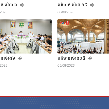
ាន ម៉ោង​ ៦
ពត៌មាន ម៉ោង ១៥
/2026
06/08/2026
ាន​ម៉ោង៦
ពត៌មាន​ម៉ោង១៥
/2026
05/08/2026