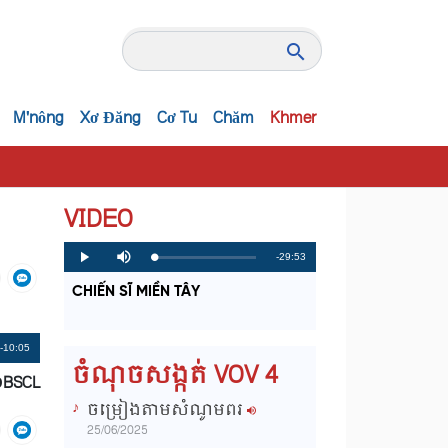
M'nông
Xơ Đăng
Cơ Tu
Chăm
Khmer
VIDEO
R
-29:53
L
P
P
M
o
r
l
u
a
o
a
t
e
CHIẾN SĨ MIỀN TÂY
d
g
y
e
e
r
d
e
m
:
s
0
s
%
:
a
Remaining
-10:05
0
ចំណុចសង្កត់ VOV 4
%
ĐBSCL
i
Time
ចម្រៀងតាមសំណូមពរ
n
25/06/2025
i