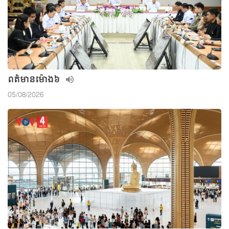
ពត៌មាន​ម៉ោង៦
05/08/2026