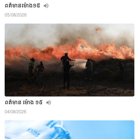
ពត៌មាន​ម៉ោង១៥
05/08/2026
ពត៌មាន ម៉ោង ១៥
04/08/2026