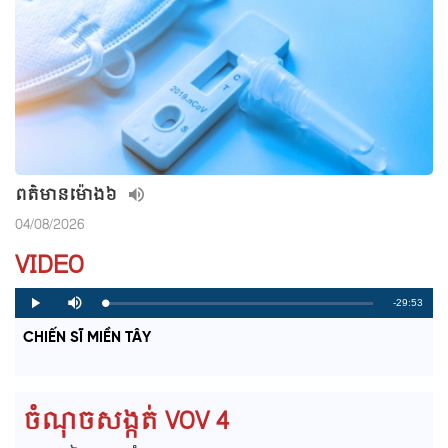
ពត៌មាន​ម៉ោង៦
04/08/2026
VIDEO
R
-29:53
L
P
P
M
o
r
l
u
a
o
a
t
e
CHIẾN SĨ MIỀN TÂY
d
g
y
e
e
r
d
e
m
:
s
0
s
%
:
a
0
ចំណុចសង្កត់ VOV 4
%
i