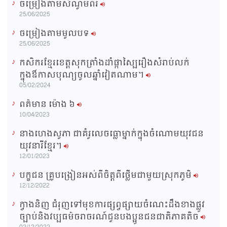
ចម្រៀងតាមសំណូមពរ
n
25/06/2025
i
ចម្រៀងតាមមូលបទ
n
25/06/2025
g
កសិករខ្មែរខេត្តសុកត្រាំងដាំផ្កាស្បៃរឿងសំរាប់លក់
T
ក្នុងឳកាសបុណ្យចូលឆ្នាំវៀតណាម។
i
05/02/2024
m
ពត៌មាន ម៉ោង​ ៦
e
10/04/2023
នាងហេងសូភា ជាគំរូលេចធ្លោម្នាក់ក្នុងចំណោមយុវជន
យុវនារីខ្មែរ។
12/01/2023
បក្ខជន គ្រូបង្រៀនអស់ពីចិត្តពីថ្លើមជាមួយស្រុកភូមិ
12/12/2022
ក្វាងនិញ ជំរុញទៅមុខការផ្សព្វផ្សាយចំណេះដឹងខាងផ្លូវ
ច្បាប់និងវប្បធម៌ចរាចរណ៍ជូនបងប្អូនជនជាតិភាគតិច