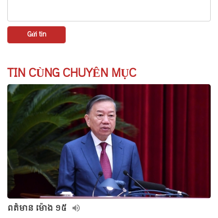
TIN CÙNG CHUYÊN MỤC
ពត៌មាន ម៉ោង ១៥