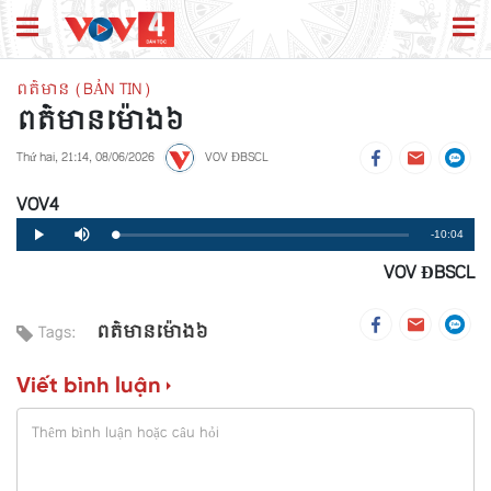
ពត៌មាន (BẢN TIN)
ពត៌មាន​ម៉ោង៦
Thứ hai, 21:14, 08/06/2026
VOV ĐBSCL
VOV4
Remaining
-10:04
Loaded
:
Progress
:
Play
Mute
0%
0%
VOV ĐBSCL
Time
ពត៌មាន​ម៉ោង៦
Tags:
Viết bình luận