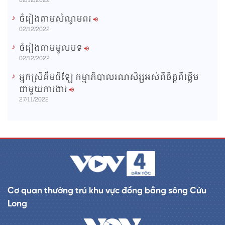
02/12/2022
ចំរៀងតាមសំណូមពរ
02/12/2022
ចំរៀងតាមមូលបទ
02/12/2022
អ្នកស្រីគឹមធីឡែ កម្មាភិបាលរណសិរ្សអស់ពីចិត្តពីថ្លើម
ជាមួយការងារ
27/11/2022
Cơ quan thường trú khu vực đồng bằng sông Cửu
Long