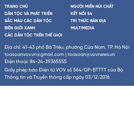
TRANG CHỦ
NGƯỜI MIỀN NÚI CHẤT
DÂN TỘC VÀ PHÁT TRIỂN
KẾT NỐI 54
SẮC MÀU CÁC DÂN TỘC
TRI THỨC BẢN ĐỊA
BIÊN GIỚI XANH
MULTIMEDIA
CÁC DÂN TỘC TRÊN THẾ GIỚI
Địa chỉ: 41-43 phố Bà Triệu, phường Cửa Nam, TP. Hà Nội
toasoanvov.vn@gmail.com | toasoan@vovnews.vn
Điện thoại: 84-24-39365555
Giấy phép báo Điện tử VOV số 564/GP-BTTTT của Bộ
Thông tin và Truyền thông cấp ngày 03/12/2016