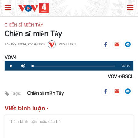
CHIẾN SĨ MIỀN TÂY
Chiến sĩ miền Tây
Thứ bảy, 08:14, 25/04/2026
VOV ĐBSCL
VOV4
Remaining
-30:10
Loaded
:
Progress
:
Play
Mute
0%
0%
VOV ĐBSCL
Time
Chiến sĩ miền Tây
Tags:
Viết bình luận