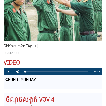
Chiến sĩ miền Tây
20/06/2026
VIDEO
R
-29:53
L
P
P
M
o
r
l
u
a
o
a
t
e
CHIẾN SĨ MIỀN TÂY
d
g
y
e
e
r
d
e
m
:
s
0
s
%
:
a
0
ចំណុចសង្កត់ VOV 4
%
i