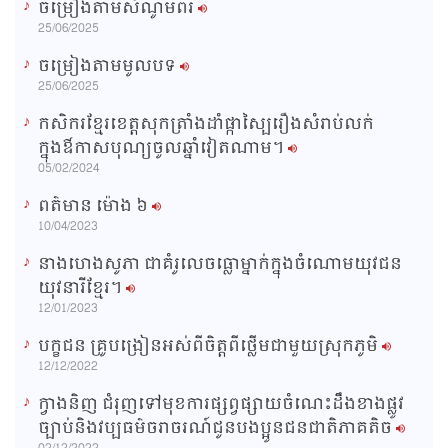
ចម្រៀងតាមសំណូមពរ
n
25/06/2025
i
ចម្រៀងតាមមូលបទ
n
25/06/2025
g
កសិករខ្មែរខេត្តសុកត្រាំងដាំផ្កាស្បៃរឿងសំរាប់លក់
T
ក្នុងឳកាសបុណ្យចូលឆ្នាំវៀតណាម។
i
05/02/2024
m
ពត៌មាន ម៉ោង​ ៦
e
10/04/2023
នាងហេងសូភា ជាគំរូលេចធ្លោម្នាក់ក្នុងចំណោមយុវជន
យុវនារីខ្មែរ។
12/01/2023
បក្ខជន គ្រូបង្រៀនអស់ពីចិត្តពីថ្លើមជាមួយស្រុកភូមិ
12/12/2022
ក្វាងនិញ ជំរុញទៅមុខការផ្សព្វផ្សាយចំណេះដឹងខាងផ្លូវ
ច្បាប់និងវប្បធម៌ចរាចរណ៍ជូនបងប្អូនជនជាតិភាគតិច