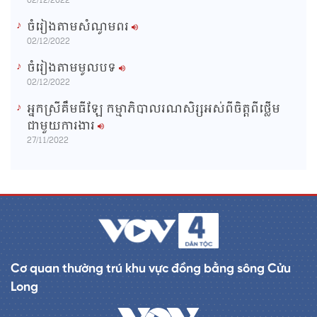
02/12/2022
ចំរៀងតាមសំណូមពរ
02/12/2022
ចំរៀងតាមមូលបទ
02/12/2022
អ្នកស្រីគឹមធីឡែ កម្មាភិបាលរណសិរ្សអស់ពីចិត្តពីថ្លើម
ជាមួយការងារ
27/11/2022
Cơ quan thường trú khu vực đồng bằng sông Cửu
Long