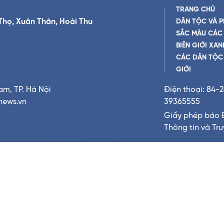
TRANG CHỦ
Thọ, Xuân Thân, Hoài Thu
DÂN TỘC VÀ P
SẮC MÀU CÁC
BIÊN GIỚI XAN
CÁC DÂN TỘC 
GIỚI
am, TP. Hà Nội
Điện thoại: 84-
news.vn
39365555
Giấy phép báo 
Thông tin và Tr