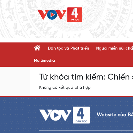
Dân tộc và Phát triển
Người miền núi chấ
Multimedia
Từ khóa tìm kiếm:
Chiến 
Không có kết quả phù hợp
Website của B