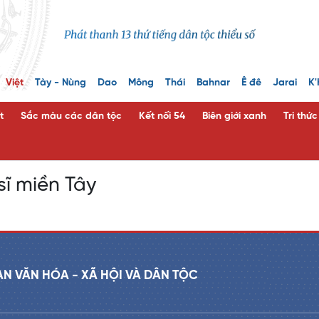
Việt
Tày - Nùng
Dao
Mông
Thái
Bahnar
Ê đê
Jarai
K'
t
Sắc màu các dân tộc
Kết nối 54
Biên giới xanh
Tri thứ
sĩ miền Tây
AN VĂN HÓA - XÃ HỘI VÀ DÂN TỘC