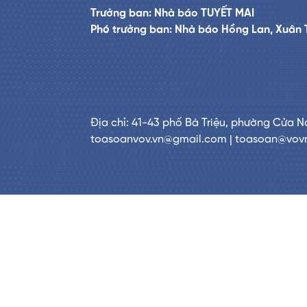
Trưởng ban: Nhà báo TUYẾT MAI
Phó trưởng ban: Nhà báo Hồng Lan, Xuân 
Địa chỉ: 41-43 phố Bà Triệu, phường Cửa N
toasoanvov.vn@gmail.com | toasoan@vov