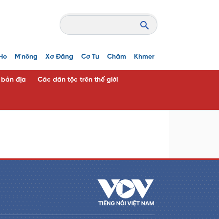
Ho
M'nông
Xơ Đăng
Cơ Tu
Chăm
Khmer
c bản địa
Các dân tộc trên thế giới