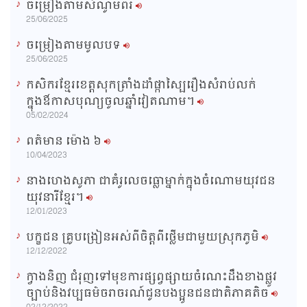
ចម្រៀងតាមសំណូមពរ
n
25/06/2025
i
ចម្រៀងតាមមូលបទ
n
25/06/2025
g
កសិករខ្មែរខេត្តសុកត្រាំងដាំផ្កាស្បៃរឿងសំរាប់លក់
T
ក្នុងឳកាសបុណ្យចូលឆ្នាំវៀតណាម។
i
05/02/2024
m
ពត៌មាន ម៉ោង​ ៦
e
10/04/2023
នាងហេងសូភា ជាគំរូលេចធ្លោម្នាក់ក្នុងចំណោមយុវជន
យុវនារីខ្មែរ។
12/01/2023
បក្ខជន គ្រូបង្រៀនអស់ពីចិត្តពីថ្លើមជាមួយស្រុកភូមិ
12/12/2022
ក្វាងនិញ ជំរុញទៅមុខការផ្សព្វផ្សាយចំណេះដឹងខាងផ្លូវ
ច្បាប់និងវប្បធម៌ចរាចរណ៍ជូនបងប្អូនជនជាតិភាគតិច