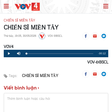
CHIẾN SĨ MIỀN TÂY
CHIẾN SĨ MIỀN TÂY
Thứ bảy, 19:05, 30/05/2026
VOV-ĐBSCL
VOV4
Remaining
-30:12
Loaded
:
Progress
:
Play
Mute
0%
0%
VOV-ĐBSCL
Time
CHIẾN SĨ MIỀN TÂY
Tags:
Viết bình luận