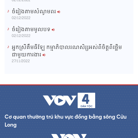
02/12/2022
ចំរៀងតាមសំណូមពរ
02/12/2022
ចំរៀងតាមមូលបទ
02/12/2022
អ្នកស្រីគឹមធីឡែ កម្មាភិបាលរណសិរ្សអស់ពីចិត្តពីថ្លើម
ជាមួយការងារ
27/11/2022
Cơ quan thường trú khu vực đồng bằng sông Cửu
Long