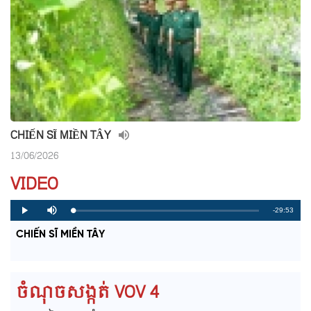
CHIẾN SĨ MIỀN TÂY
13/06/2026
VIDEO
R
-29:53
L
P
P
M
o
r
l
u
a
o
a
t
e
CHIẾN SĨ MIỀN TÂY
d
g
y
e
e
r
d
e
m
:
s
0
s
%
:
a
0
ចំណុចសង្កត់ VOV 4
%
i