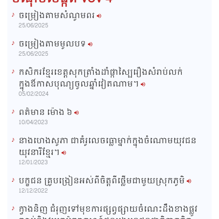
ចម្រៀងតាមសំណូមពរ
n
25/06/2025
i
ចម្រៀងតាមមូលបទ
n
25/06/2025
g
កសិករខ្មែរខេត្តសុកត្រាំងដាំផ្កាស្បៃរឿងសំរាប់លក់
T
ក្នុងឳកាសបុណ្យចូលឆ្នាំវៀតណាម។
i
05/02/2024
m
ពត៌មាន ម៉ោង​ ៦
e
10/04/2023
នាងហេងសូភា ជាគំរូលេចធ្លោម្នាក់ក្នុងចំណោមយុវជន
យុវនារីខ្មែរ។
12/01/2023
បក្ខជន គ្រូបង្រៀនអស់ពីចិត្តពីថ្លើមជាមួយស្រុកភូមិ
12/12/2022
ក្វាងនិញ ជំរុញទៅមុខការផ្សព្វផ្សាយចំណេះដឹងខាងផ្លូវ