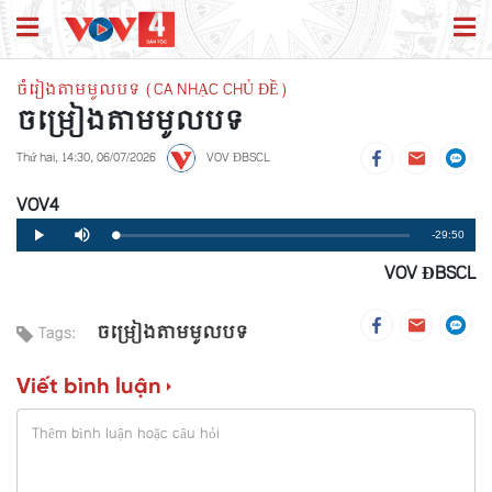
ចំរៀងតាមមូលបទ (CA NHẠC CHỦ ĐỀ)
ចម្រៀងតាមមូលបទ
Thứ hai, 14:30, 06/07/2026
VOV ĐBSCL
VOV4
Remaining
-29:50
Loaded
:
Progress
:
Play
Mute
0%
0%
VOV ĐBSCL
Time
ចម្រៀងតាមមូលបទ
Tags:
Viết bình luận