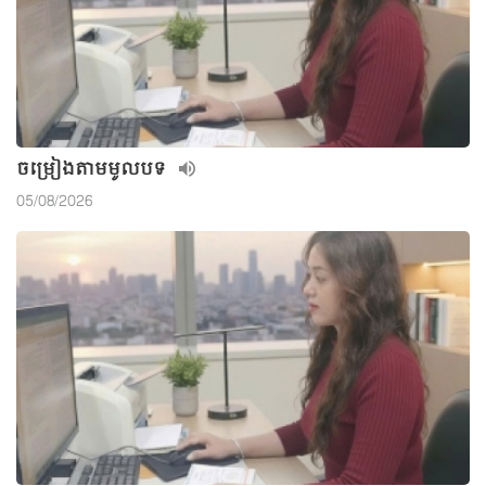
ចម្រៀងតាមមូលបទ
05/08/2026