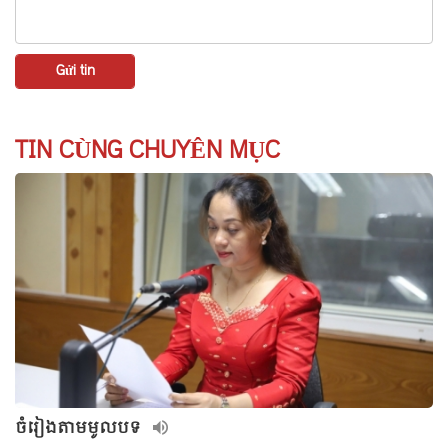
TIN CÙNG CHUYÊN MỤC
ចំរៀងតាមមូលបទ