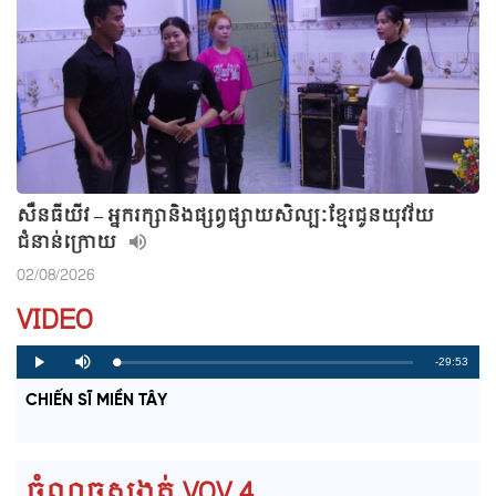
សឺនធីយីវ – អ្នករក្សានិងផ្សព្វផ្សាយសិល្បៈខ្មែរជូនយុវវ័យ
ជំនាន់ក្រោយ
02/08/2026
VIDEO
R
-29:53
L
P
P
M
o
r
l
u
a
o
a
t
e
CHIẾN SĨ MIỀN TÂY
d
g
y
e
e
r
d
e
m
:
s
0
s
%
:
a
0
ចំណុចសង្កត់ VOV 4
%
i