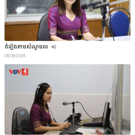
ចំរៀងតាមសំណូមពរ
06/08/2026