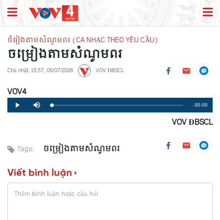
ចំរៀងតាមសំណូមពរ (CA NHẠC THEO YÊU CẦU)
ចម្រៀងតាមសំណូមពរ
Chủ nhật, 15:57, 05/07/2026
VOV ĐBSCL
VOV4
Remaining
-30:00
Loaded
:
Progress
:
Play
Mute
0%
0%
VOV ĐBSCL
Time
ចម្រៀងតាមសំណូមពរ
Tags:
Viết bình luận