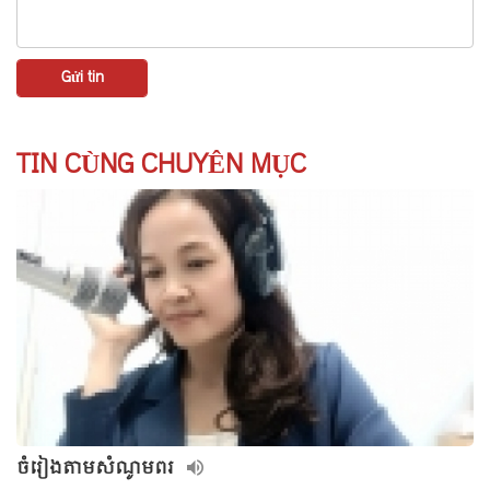
TIN CÙNG CHUYÊN MỤC
ចំរៀងតាមសំណូមពរ