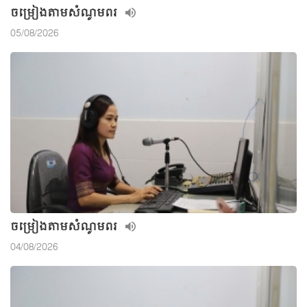
ចម្រៀងតាមសំណូមពរ
05/08/2026
ចម្រៀងតាមសំណូមពរ
04/08/2026