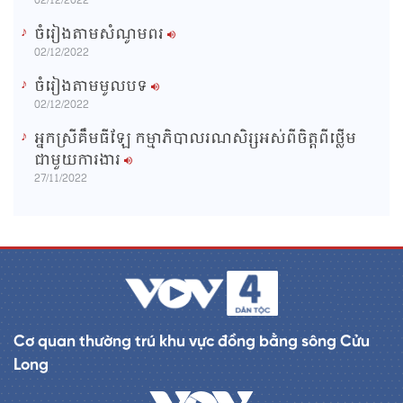
02/12/2022
ចំរៀងតាមសំណូមពរ
02/12/2022
ចំរៀងតាមមូលបទ
02/12/2022
អ្នកស្រីគឹមធីឡែ កម្មាភិបាលរណសិរ្សអស់ពីចិត្តពីថ្លើម
ជាមួយការងារ
27/11/2022
Cơ quan thường trú khu vực đồng bằng sông Cửu
Long