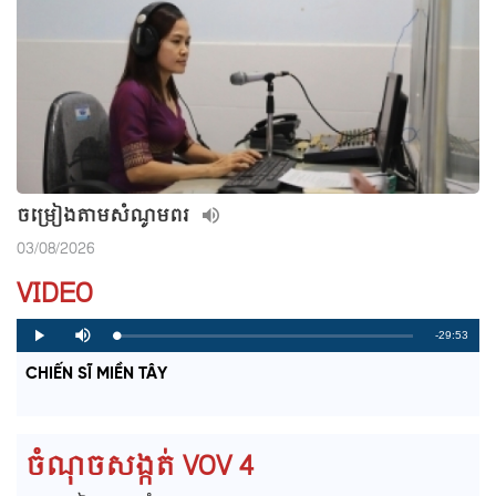
ចម្រៀងតាមសំណូមពរ
03/08/2026
VIDEO
R
-29:53
L
P
P
M
o
r
l
u
a
o
a
t
e
CHIẾN SĨ MIỀN TÂY
d
g
y
e
e
r
d
e
m
:
s
0
s
%
:
a
0
ចំណុចសង្កត់ VOV 4
%
i