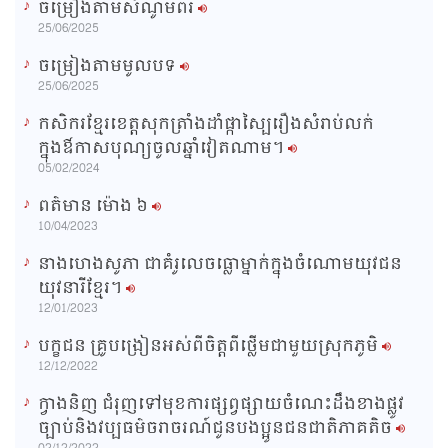
ចម្រៀងតាមសំណូមពរ
n
25/06/2025
i
ចម្រៀងតាមមូលបទ
n
25/06/2025
g
កសិករខ្មែរខេត្តសុកត្រាំងដាំផ្កាស្បៃរឿងសំរាប់លក់
T
ក្នុងឳកាសបុណ្យចូលឆ្នាំវៀតណាម។
i
05/02/2024
m
ពត៌មាន ម៉ោង​ ៦
e
10/04/2023
នាងហេងសូភា ជាគំរូលេចធ្លោម្នាក់ក្នុងចំណោមយុវជន
យុវនារីខ្មែរ។
12/01/2023
បក្ខជន គ្រូបង្រៀនអស់ពីចិត្តពីថ្លើមជាមួយស្រុកភូមិ
12/12/2022
ក្វាងនិញ ជំរុញទៅមុខការផ្សព្វផ្សាយចំណេះដឹងខាងផ្លូវ
ច្បាប់និងវប្បធម៌ចរាចរណ៍ជូនបងប្អូនជនជាតិភាគតិច