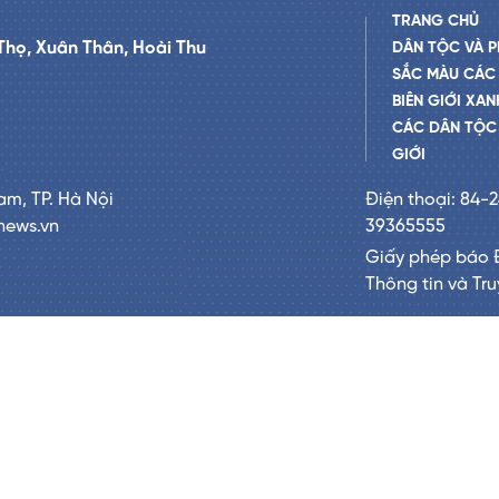
TRANG CHỦ
Thọ, Xuân Thân, Hoài Thu
DÂN TỘC VÀ P
SẮC MÀU CÁC
BIÊN GIỚI XAN
CÁC DÂN TỘC 
GIỚI
am, TP. Hà Nội
Điện thoại: 84-
news.vn
39365555
Giấy phép báo 
Thông tin và Tr