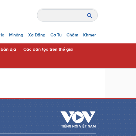
Ho
M'nông
Xơ Đăng
Cơ Tu
Chăm
Khmer
c bản địa
Các dân tộc trên thế giới