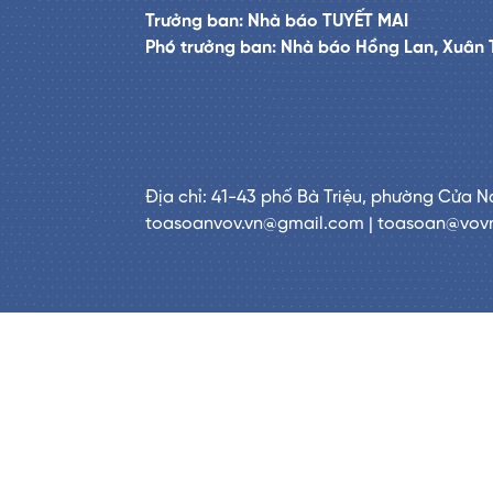
Trưởng ban: Nhà báo TUYẾT MAI
Phó trưởng ban: Nhà báo Hồng Lan, Xuân 
Địa chỉ: 41-43 phố Bà Triệu, phường Cửa N
toasoanvov.vn@gmail.com | toasoan@vov