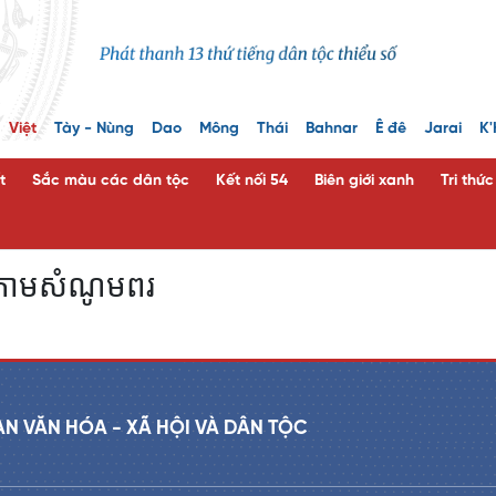
Việt
Tày - Nùng
Dao
Mông
Thái
Bahnar
Ê đê
Jarai
K'
t
Sắc màu các dân tộc
Kết nối 54
Biên giới xanh
Tri thứ
តាមសំណូមពរ
AN VĂN HÓA - XÃ HỘI VÀ DÂN TỘC