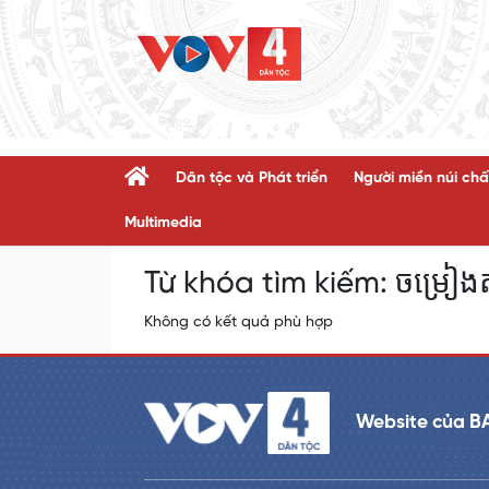
Dân tộc và Phát triển
Người miền núi chấ
Multimedia
Từ khóa tìm kiếm:
ចម្រៀង
Không có kết quả phù hợp
Website của B