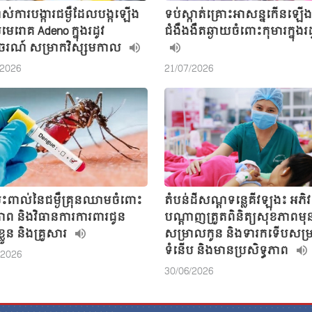
ម្ចាស់ការបង្ការជម្ងឺដែលបង្កឡើង
ទប់ស្កាត់គ្រោះអាសន្នកើនឡើ
រោគ Adeno ក្នុងរដូវ
ជំងឺងងឹតឆ្ងាយចំពោះកុមារក្នុងរដ
រណ៍ សម្រាកវិស្សមកាល
/2026
21/07/2026
ះពាល់នៃជម្ងឺគ្រុនឈាមចំពោះ
តំបន់ដីសណ្តទន្លេគីវឡុង៖ អភិវ
ាព និងវិធានការការពារជូន
បណ្តាញត្រួតពិនិត្យសុខភាពមុ
្លួន និងគ្រួសារ
សម្រាលកូន និងទារកទើបសម្
ទំនើប និងមានប្រសិទ្ធភាព
/2026
30/06/2026