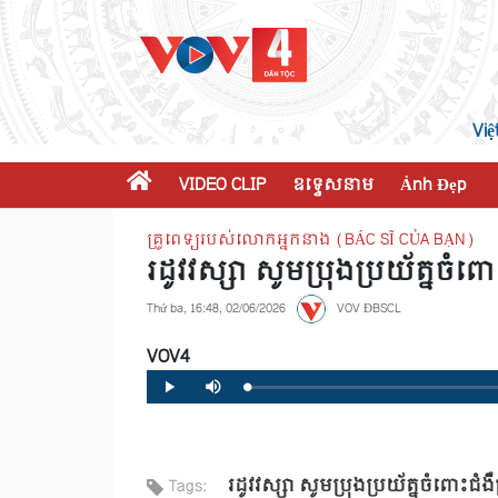
Việ
VIDEO CLIP
ឧទ្ទេសនាម
Ảnh Đẹp
គ្រូពេទ្យរបស់លោកអ្នកនាង (BÁC SĨ CỦA BẠN)
រដូវវស្សា សូមប្រុងប្រយ័ត្នចំ
Thứ ba, 16:48, 02/06/2026
VOV ĐBSCL
VOV4
Loaded
:
Progress
:
Play
Mute
0%
0%
រដូវវស្សា សូមប្រុងប្រយ័ត្នចំពោះជំ
Tags: