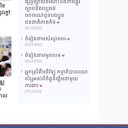
ផ្សព្វផ្សាយចំណេះដឹងខាងផ្លូវ
ងនៃ
ច្បាប់និងវប្បធម៌
ូវក្តៅ
ចរាចរណ៍ជូនបងប្អូន
ជនជាតិភាគតិច
02/12/2022
ចំរៀងតាមសំណូមពរ
02/12/2022
ចំរៀងតាមមូលបទ
02/12/2022
អ្នកស្រីគឹមធីឡែ កម្មាភិបាលរណ
សិរ្សអស់ពីចិត្តពីថ្លើមជាមួយ
ឌ្ឍ
ការងារ
ន
27/11/2022
រាល