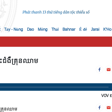
t
Tày - Nùng
Dao
Mông
Thái
Bahnar
Ê đê
Jarai
K'Ho
ពោះជំងឺគ្រុនឈាម
VOV 
ងឺគ្រុនឈាម