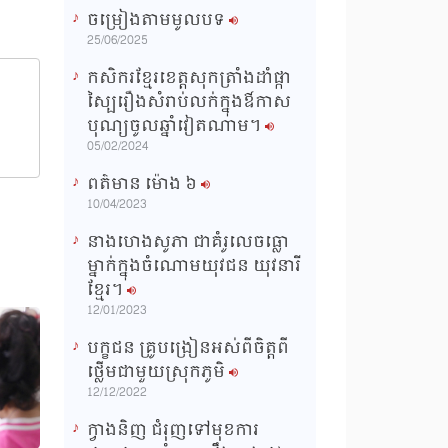
ចម្រៀងតាមមូលបទ
n
25/06/2025
g
កសិករខ្មែរខេត្តសុកត្រាំងដាំផ្កា
T
ស្បៃរឿងសំរាប់លក់ក្នុងឳកាស
i
បុណ្យចូលឆ្នាំវៀតណាម។
m
05/02/2024
e
ពត៌មាន ម៉ោង​ ៦
10/04/2023
នាងហេងសូភា ជាគំរូលេចធ្លោ
ម្នាក់ក្នុងចំណោមយុវជន យុវនារី
ខ្មែរ។
12/01/2023
បក្ខជន គ្រូបង្រៀនអស់ពីចិត្តពី
ថ្លើមជាមួយស្រុកភូមិ
12/12/2022
ក្វាងនិញ ជំរុញទៅមុខការ