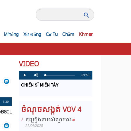
M'nông
Xơ Đăng
Cơ Tu
Chăm
Khmer
VIDEO
R
-29:53
L
P
P
M
o
r
l
u
a
o
a
t
e
CHIẾN SĨ MIỀN TÂY
d
g
y
e
e
r
d
e
m
:
s
0
s
%
:
a
Remaining
-7:30
0
ចំណុចសង្កត់ VOV 4
%
ĐBSCL
i
Time
ចម្រៀងតាមសំណូមពរ
n
25/06/2025
i