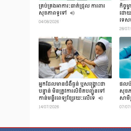
គ្រប់គ្រងអាការៈធាត់ជ្រុល ការពារ
កិច្ច
សុខភាពទូទៅ
ដោយមេ
ទេសច
04/08/2026
28/07
អ្នកដែលមានជំងឺធ្ងន់ ឬសង្រ្គោះជា
ផលប៉
បន្ទាន់ មិនត្រូវការលិខិតបញ្ជូនទៅ
សុខភ
កាន់មន្ទីរពេទ្យខ្សែរយៈលើទេ
សាមីខ
14/07/2026
07/07