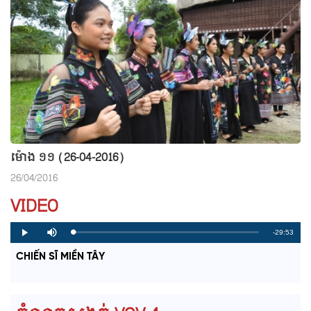
ម៉ោង ១១ (26-04-2016)
26/04/2016
VIDEO
R
-29:53
L
P
P
M
o
r
l
u
a
o
a
t
e
CHIẾN SĨ MIỀN TÂY
d
g
y
e
e
r
d
e
m
:
s
0
s
%
:
a
0
%