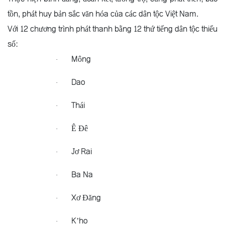
tồn, phát huy bản sắc văn hóa của các dân tộc Việt Nam.
Với 12 chương trình phát thanh bằng 12 thứ tiếng dân tộc thiểu
số:
Mông
·
Dao
·
Thái
·
Ê Đê
·
Jơ Rai
·
Ba Na
·
Xơ Đăng
·
K’ho
·