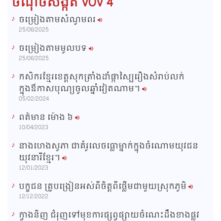
ចំណុចសង្កត់ VOV 4
i
ចម្រៀងតាមសំណូមពរ
n
25/06/2025
i
ចម្រៀងតាមមូលបទ
n
25/06/2025
g
កសិករខ្មែរខេត្តសុកត្រាំងដាំផ្កាស្បៃរឿងសំរាប់លក់
T
ក្នុងឳកាសបុណ្យចូលឆ្នាំវៀតណាម។
i
05/02/2024
m
ពត៌មាន ម៉ោង​ ៦
e
10/04/2023
នាងហេងសូភា ជាគំរូលេចធ្លោម្នាក់ក្នុងចំណោមយុវជន
យុវនារីខ្មែរ។
12/01/2023
បក្ខជន គ្រូបង្រៀនអស់ពីចិត្តពីថ្លើមជាមួយស្រុកភូមិ
12/12/2022
ក្វាងនិញ ជំរុញទៅមុខការផ្សព្វផ្សាយចំណេះដឹងខាងផ្លូវ