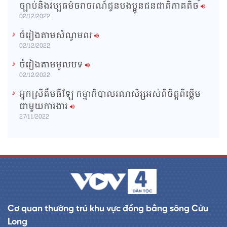
ច្បាប់និងវប្បធម៌ចរាចរណ៍ជូនបងប្អូនជនជាតិភាគតិច
02/12/2022
ចំរៀងតាមសំណូមពរ
02/12/2022
ចំរៀងតាមមូលបទ
02/12/2022
អ្នកស្រីគឹមធីឡែ កម្មាភិបាលរណសិរ្សអស់ពីចិត្តពីថ្លើម
ជាមួយការងារ
27/11/2022
Cơ quan thường trú khu vực đồng bằng sông Cửu
Long