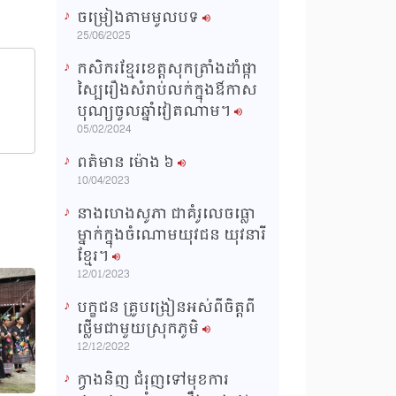
ចម្រៀងតាមមូលបទ
n
25/06/2025
g
កសិករខ្មែរខេត្តសុកត្រាំងដាំផ្កា
T
ស្បៃរឿងសំរាប់លក់ក្នុងឳកាស
i
បុណ្យចូលឆ្នាំវៀតណាម។
m
05/02/2024
e
ពត៌មាន ម៉ោង​ ៦
10/04/2023
នាងហេងសូភា ជាគំរូលេចធ្លោ
ម្នាក់ក្នុងចំណោមយុវជន យុវនារី
ខ្មែរ។
12/01/2023
បក្ខជន គ្រូបង្រៀនអស់ពីចិត្តពី
ថ្លើមជាមួយស្រុកភូមិ
12/12/2022
ក្វាងនិញ ជំរុញទៅមុខការ