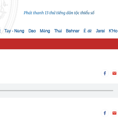
t
Tày - Nùng
Dao
Mông
Thái
Bahnar
Ê đê
Jarai
K'Ho