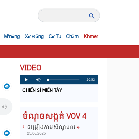
M'nông
Xơ Đăng
Cơ Tu
Chăm
Khmer
VIDEO
R
-29:53
L
P
P
M
o
r
l
u
a
o
a
t
e
CHIẾN SĨ MIỀN TÂY
d
g
y
e
e
r
d
e
m
:
s
0
s
%
:
a
0
ចំណុចសង្កត់ VOV 4
%
i
ចម្រៀងតាមសំណូមពរ
n
25/06/2025
i