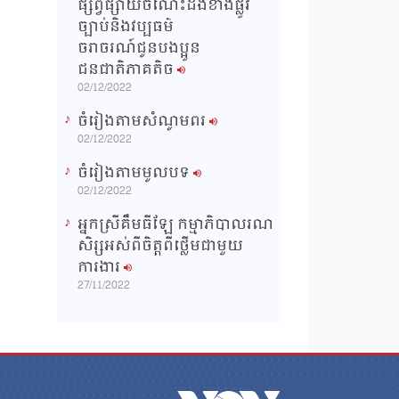
ផ្សព្វផ្សាយចំណេះដឹងខាងផ្លូវ
ច្បាប់និងវប្បធម៌
ចរាចរណ៍ជូនបងប្អូន
ជនជាតិភាគតិច
02/12/2022
ចំរៀងតាមសំណូមពរ
02/12/2022
ចំរៀងតាមមូលបទ
02/12/2022
អ្នកស្រីគឹមធីឡែ កម្មាភិបាលរណ
សិរ្សអស់ពីចិត្តពីថ្លើមជាមួយ
ការងារ
27/11/2022