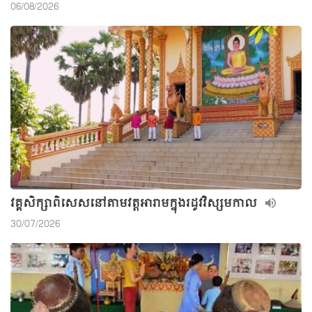
06/08/2026
វគ្គសិក្សាពិសេសនៅតាមវត្តអារាមក្នុងរដូវវិស្សមកាល
30/07/2026