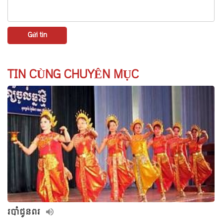
TIN CÙNG CHUYÊN MỤC
របាំជូនពរ