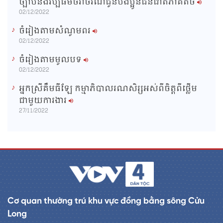
ច្បាប់និងវប្បធម៌ចរាចរណ៍ជូនបងប្អូនជនជាតិភាគតិច
02/12/2022
ចំរៀងតាមសំណូមពរ
02/12/2022
ចំរៀងតាមមូលបទ
02/12/2022
អ្នកស្រីគឹមធីឡែ កម្មាភិបាលរណសិរ្សអស់ពីចិត្តពីថ្លើម
ជាមួយការងារ
27/11/2022
Cơ quan thường trú khu vực đồng bằng sông Cửu
Long