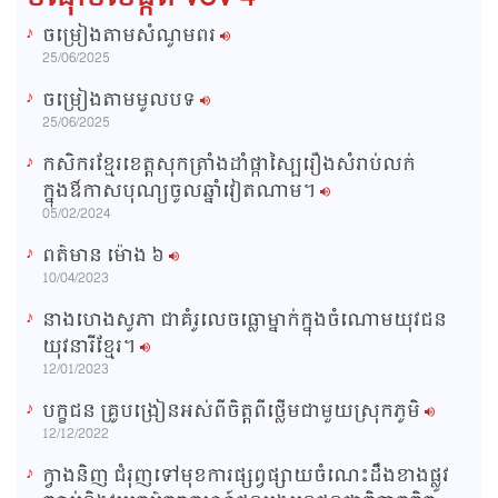
ចម្រៀងតាមសំណូមពរ
n
25/06/2025
i
ចម្រៀងតាមមូលបទ
n
25/06/2025
g
កសិករខ្មែរខេត្តសុកត្រាំងដាំផ្កាស្បៃរឿងសំរាប់លក់
T
ក្នុងឳកាសបុណ្យចូលឆ្នាំវៀតណាម។
i
05/02/2024
m
ពត៌មាន ម៉ោង​ ៦
e
10/04/2023
នាងហេងសូភា ជាគំរូលេចធ្លោម្នាក់ក្នុងចំណោមយុវជន
យុវនារីខ្មែរ។
12/01/2023
បក្ខជន គ្រូបង្រៀនអស់ពីចិត្តពីថ្លើមជាមួយស្រុកភូមិ
12/12/2022
ក្វាងនិញ ជំរុញទៅមុខការផ្សព្វផ្សាយចំណេះដឹងខាងផ្លូវ