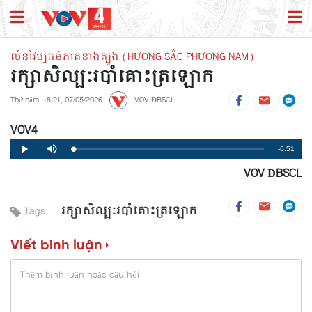
លំនាំវប្បធម៌ភាគខាងត្បូង (HƯƠNG SẮC PHƯƠNG NAM)
រក្សាសិល្បៈរបាំគោះត្រឡោក
Thứ năm, 18:21, 07/05/2026
VOV ĐBSCL
VOV4
Remaining
-6:51
Loaded
:
Progress
:
Play
Mute
0%
0%
VOV ĐBSCL
Time
រក្សាសិល្បៈរបាំគោះត្រឡោក
Tags:
Viết bình luận