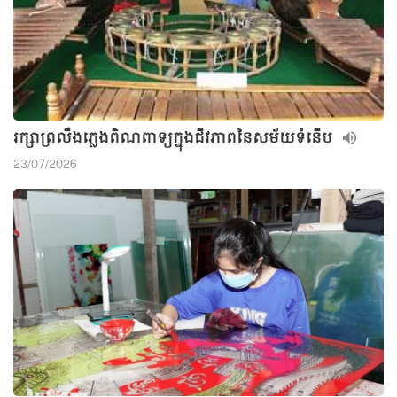
រក្សាព្រលឹងភ្លេងពិណពាទ្យក្នុងជីវភាពនៃសម័យទំនើប
23/07/2026