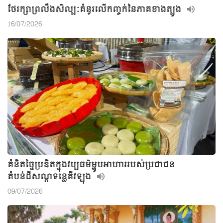
ថែរក្សាព្រលឹងសិល្បៈគំនូរលើកញ្ចក់នៃភាគខាងត្បូង
16/07/2026
គំនិតច្នៃប្រឌិតក្នុងវប្បធម៌ម្ហូបអាហាររបស់ប្រជាជន
តំបន់ដីសណ្តទន្លេគីវឡុង
09/07/2026