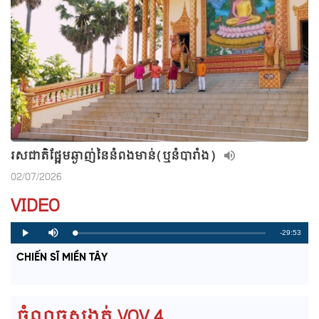
រសជាតិផ្អែមឆ្ងាញ់នៃនំពងមាន់(ឬនំបារាំង)
02/07/2026
VIDEO
R
-29:53
L
P
P
M
o
r
l
u
a
o
a
t
e
CHIẾN SĨ MIỀN TÂY
d
g
y
e
e
r
d
e
m
:
s
0
s
%
:
a
0
ចំណុចសង្កត់ VOV 4
%
i