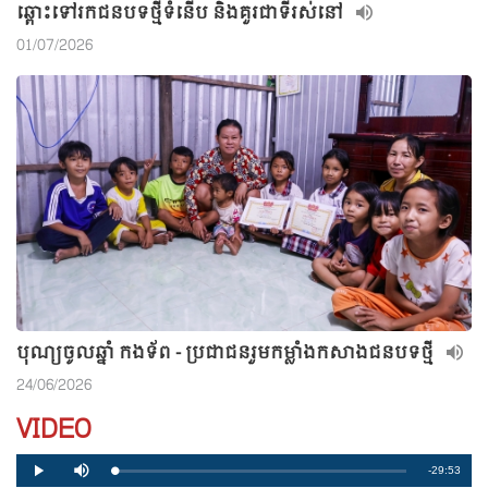
ឆ្ពោះទៅរកជនបទថ្មីទំនើប និងគួរជាទីរស់នៅ
01/07/2026
បុណ្យចូលឆ្នាំ កងទ័ព - ប្រជាជនរួមកម្លាំងកសាងជនបទថ្មី
24/06/2026
VIDEO
R
-29:53
L
P
P
M
o
r
l
u