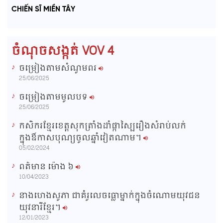
a
o
a
t
e
CHIẾN SĨ MIỀN TÂY
d
g
y
e
e
r
d
e
m
:
s
0
s
%
:
a
0
ចំណុចសង្កត់ VOV 4
%
i
ចម្រៀងតាមសំណូមពរ
n
25/06/2025
i
ចម្រៀងតាមមូលបទ
n
25/06/2025
g
កសិករខ្មែរខេត្តសុកត្រាំងដាំផ្កាស្បៃរឿងសំរាប់លក់
T
ក្នុងឳកាសបុណ្យចូលឆ្នាំវៀតណាម។
i
05/02/2024
m
ពត៌មាន ម៉ោង​ ៦
e
10/04/2023
នាងហេងសូភា ជាគំរូលេចធ្លោម្នាក់ក្នុងចំណោមយុវជន
យុវនារីខ្មែរ។
12/01/2023