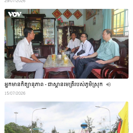
29/07/2026
អ្នកមានកិត្យានុភាព - ជាស្ពានមេត្រីរបស់ភូមិស្រុក
15/07/2026