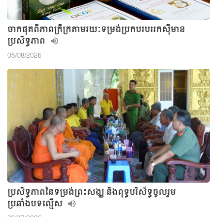
ចាកផុតពីភាពក្រីក្រតាមរយៈទម្រង់ប្រកបរបររកស៊ីមាន
ប្រសិទ្ធភាព
05/08/2026
ប្រសិទ្ធភាពនៃទម្រង់ព្រះសង្ឃ និងពុទ្ធបរិស័ទ្ធចូលរួម
ប្រឆាំងបទល្មើស