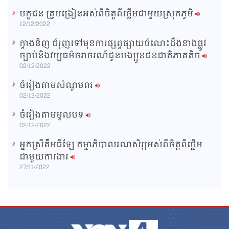
បក្ខជន គ្រូបង្រៀនអស់ពីចិត្តពីថ្លើមជាមួយស្រុកភូមិ
12/12/2022
ក្វាងនិញ ជំរុញទៅមុខការផ្សព្វផ្សាយចំណេះដឹងខាងផ្លូវ
ច្បាប់និងវប្បធម៌ចរាចរណ៍ជូនបងប្អូនជនជាតិភាគតិច
02/12/2022
ចំរៀងតាមសំណូមពរ
02/12/2022
ចំរៀងតាមមូលបទ
02/12/2022
អ្នកស្រីគឹមធីឡែ កម្មាភិបាលរណសិរ្សអស់ពីចិត្តពីថ្លើម
ជាមួយការងារ
27/11/2022