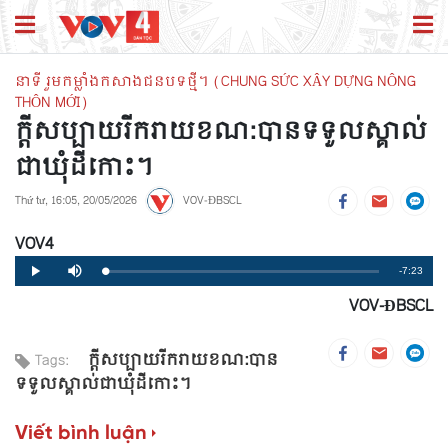
នាទី រួមកម្លាំងកសាងជនបទថ្មី។ (CHUNG SỨC XÂY DỰNG NÔNG
THÔN MỚI)
ក្ដីសប្បាយរីករាយខណ:បានទទួលស្គាល់
ជាឃុំដីកោះ។
Thứ tư, 16:05, 20/05/2026
VOV-ĐBSCL
VOV4
Remaining
-7:23
Loaded
:
Progress
:
Play
Mute
0%
0%
VOV-ĐBSCL
Time
ក្ដីសប្បាយរីករាយខណ:បាន
Tags:
ទទួលស្គាល់ជាឃុំដីកោះ។
Viết bình luận