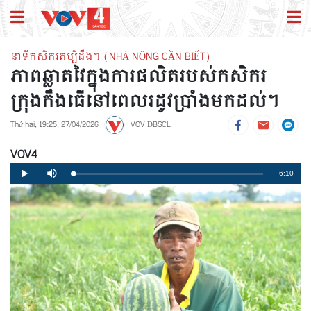
នាទីកសិករគប្បីដឹង។ (NHÀ NÔNG CẦN BIẾT)
ភាពឆ្លាតវៃក្នុងការផលិតរបស់កសិករ
ក្រុងកឹងធើនៅពេលរដូវប្រាំងមកដល់។
Thứ hai, 19:25, 27/04/2026
VOV ĐBSCL
VOV4
Remaining
-6:10
Loaded
:
Progress
:
Play
Mute
0%
0%
Time