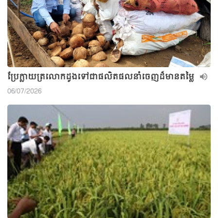
ប្រែក្លាយត្រលោកដូងទៅជាផលិតផលនាំចេញដ៏មានតម្លៃ
06/07/2026