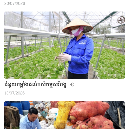
20/07/2026
ជំនួយកម្លាំងដល់កសិកម្មសរីរាង្គ
13/07/2026