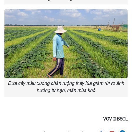
Đưa cây màu xuống chân ruộng thay lúa giảm rủi ro ảnh
hưởng từ hạn, mặn mùa khô
VOV ĐBSCL