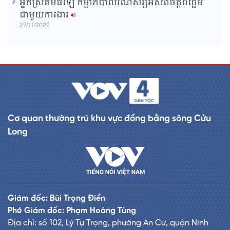
អ្នកស្រីគឹមធីឡែ កម្មាភិបាលរណសិរ្សអស់ពីចិត្តពីថ្លើម
ជាមួយការងារ
27/11/2022
Cơ quan thường trú khu vực đồng bằng sông Cửu
Long
Giám đốc: Bùi Trọng Điển
Phó Giám đốc: Phạm Hoàng Tùng
Địa chỉ: số 102, Lý Tự Trọng, phường An Cư, quận Ninh