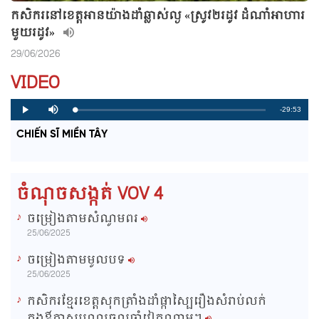
កសិករនៅខេត្តអានយ៉ាងដាំឆ្លាស់ល្ង «ស្រូវ២រដូវ ដំណាំអាហារ
មួយរដូវ»
29/06/2026
VIDEO
R
-29:53
L
P
P
M
o
r
l
u
a
o
a
t
e
CHIẾN SĨ MIỀN TÂY
d
g
y
e
e
r
d
e
m
:
s
0
s
%
:
a
0
ចំណុចសង្កត់ VOV 4
%
i
ចម្រៀងតាមសំណូមពរ
n
25/06/2025
i
ចម្រៀងតាមមូលបទ
n
25/06/2025
g
កសិករខ្មែរខេត្តសុកត្រាំងដាំផ្កាស្បៃរឿងសំរាប់លក់
T
ក្នុងឳកាសបុណ្យចូលឆ្នាំវៀតណាម។