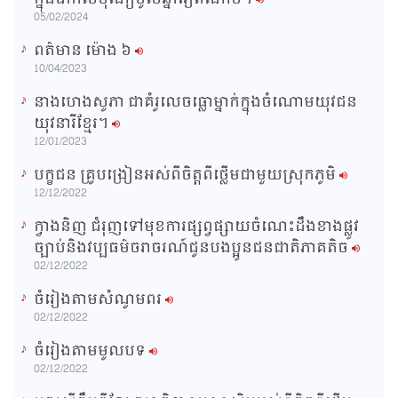
i
05/02/2024
m
ពត៌មាន ម៉ោង​ ៦
e
10/04/2023
នាងហេងសូភា ជាគំរូលេចធ្លោម្នាក់ក្នុងចំណោមយុវជន
យុវនារីខ្មែរ។
12/01/2023
បក្ខជន គ្រូបង្រៀនអស់ពីចិត្តពីថ្លើមជាមួយស្រុកភូមិ
12/12/2022
ក្វាងនិញ ជំរុញទៅមុខការផ្សព្វផ្សាយចំណេះដឹងខាងផ្លូវ
ច្បាប់និងវប្បធម៌ចរាចរណ៍ជូនបងប្អូនជនជាតិភាគតិច
02/12/2022
ចំរៀងតាមសំណូមពរ
02/12/2022
ចំរៀងតាមមូលបទ
02/12/2022