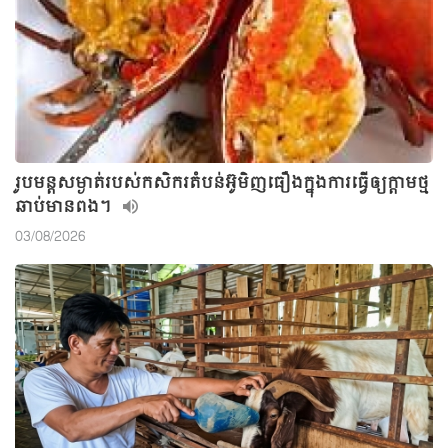
រូបមន្ដសម្ងាត់របស់កសិករតំបន់អ៊ូមិញធឿងក្នុងការធ្វើឲ្យក្ដាមថ្ម
ឆាប់មានពង។
03/08/2026