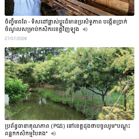
ចិញ្ចឹមពពែ - ទិសដៅផ្លាស់ប្តូរដ៏មានប្រសិទ្ធភាព បង្កើនប្រាក់
ចំណូលសម្រាប់កសិករខេត្តវិញឡុង
27/07/2026
ប្រព័ន្ធធានាគុណភាព (PGS) នៅខេត្តដុងថាបចូលរួម"បណ្តុះ
ពន្លកកសិកម្មបៃតង"