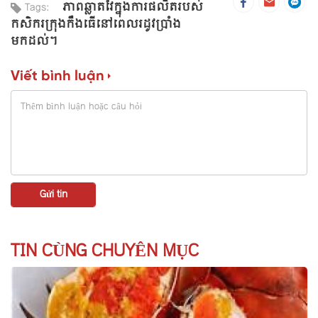
ភាពឆ្លាតវៃក្នុងការផលិតរបស់
Tags:
កសិករក្រុងកឹងធើនៅពេលរដូវប្រាំង
មកដល់។
Viết bình luận
TIN CÙNG CHUYÊN MỤC