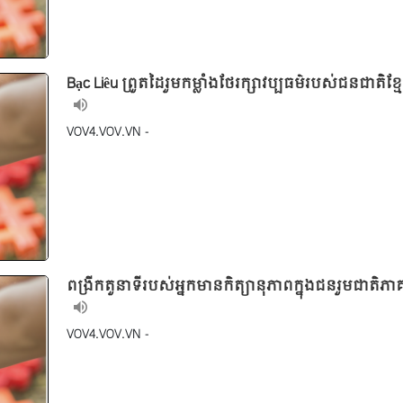
Bạc Liêu ព្រួតដៃរួមកម្លាំងថែរក្សាវប្បធម៌របស់ជនជាតិខ្ម
VOV4.VOV.VN -
ពង្រីកតួនាទីរបស់អ្នកមានកិត្យានុភាពក្នុងជនរួមជាតិភ
VOV4.VOV.VN -