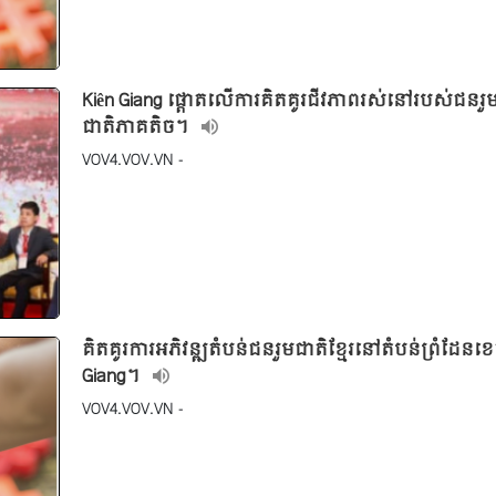
Kiên Giang ផ្ដោតលើការគិតគូរជីវភាពរស់នៅរបស់ជនរួ
ជាតិភាគតិច។
VOV4.VOV.VN -
គិតគូរការអភិវន្ឍតំបន់ជនរួមជាតិខ្មែរនៅតំបន់ព្រំដែនខេ
Giang។
VOV4.VOV.VN -