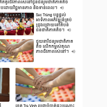
គិតគូរជីវភាពរស់នៅជូនជនរួមជាតិភាគតិច
កបដោយវិជ្ជមានភាព និងទាន់ពេល។
Sóc Trăng បន្តផ្តល់
អាទិភាពអភិវឌ្ឍន៍គ្រប់
ជ្រុងជ្រោយនៅតំបន់
ជនជាតិភាគតិច។
ជួយនារីជនរួមជាតិភាគ
តិច លើកកម្ពស់គុណ
ភាពជីវភាពរស់នៅ។
ី
ខេត្ត Trà Vinh ប្ដេជ្ញាបំបាត់ផ្ទះបណ្តោះ