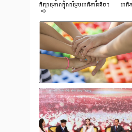
កិត្យានុភាពក្នុងជនរួមជាតិភាគតិច។
ជាត