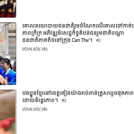
គោលនយោបាយជនជាតិរួមចំណែកលើគោលដៅកាត់ប
ភាពក្រីក្រ អភិវឌ្ឍន៍សេដ្ឋកិច្ចតំបន់ជនរួមជាតិបណ្ដា
ជនជាតិភាគតិចនៅក្រុង Cần Thơ។
VOV4.VOV.VN:
បងប្អូនខ្មែរនៅខេត្តគៀងយ៉ាងរាប់ពាន់គ្រួសាររួចផុតភាពក្
ដោយនិរន្ដរភាព។
VOV4.VOV.VN: