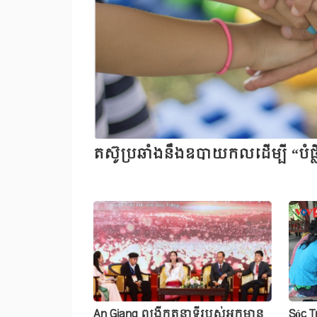
តស៊ូប្រឆាំងនឹងឧបាយកលដើម្បី “បំផ្
An Giang ពង្រីកតួនាទីរបស់អ្នកមាន
Sóc T