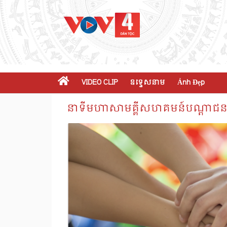
VIDEO CLIP
ឧទ្ទេសនាម
Ảnh Đẹp
នាទីមហាសាមគ្គីសហគមន៍បណ្តាជន