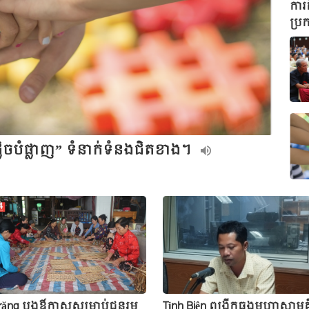
ការ
ប្រ
លិចបំផ្លាញ” ទំនាក់ទំនងជិតខាង។
răng បង្កឳកាសសម្រាប់ជនរួម
Tịnh Biên ពង្រីកធ្លុងមហាសាមគ្គ