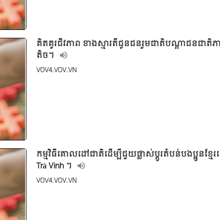
គិតគូរជីវភាព ខាងស្មារតីជូនជនរួមជាតិបណ្ដាជនជាតិភ
តិច។
VOV4.VOV.VN
កម្មវិធីគោលដៅជាតិដើម្បីជួយផ្លាស់ប្ដូរតំបន់បងប្អូនខ្មែរខ
Trà Vinh ។
VOV4.VOV.VN