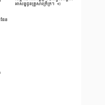
អាសន្នជូនគ្រួសារក្រីក្រ។
ារផែន
ង