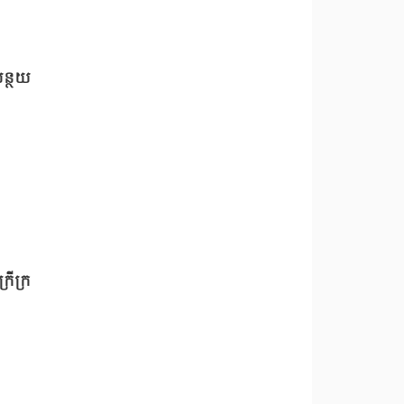
ន្ថយ
រីក្រ