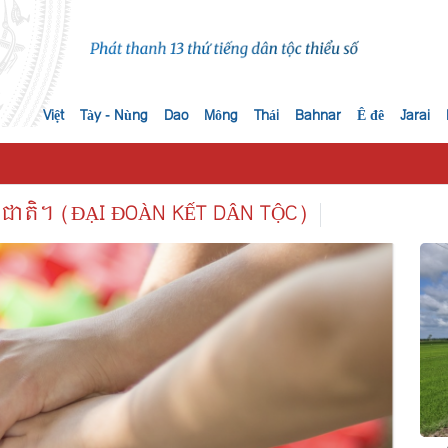
Việt
Tày - Nùng
Dao
Mông
Thái
Bahnar
Ê đê
Jarai
ជាតិ។ (ĐẠI ĐOÀN KẾT DÂN TỘC)