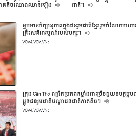
ិភាគតិចឈោងឈានឡើង
ជាតិ។
អ្នកមានកិត្យានុភាពក្នុងជនរួមជាតិខ្មែរ រួមចំណែកការព
គ្រឹះសតិអារម្មណ៍របស់បក្ស។
VOV4.VOV.VN:
ក្រុង Cần Thơ ពង្រីកប្រភពកម្លាំងជាច្រើនជួយឧបត្ថម្ភប
ប្អូនជនរួមជាតិបណ្ដាជនជាតិភាគតិច។
VOV4.VOV.VN: