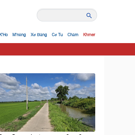
K'Ho
M'nông
Xơ Đăng
Cơ Tu
Chăm
Khmer