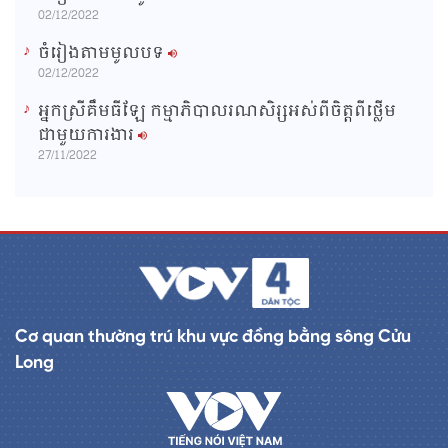
02/12/2022
ចំរៀងតាមមូលបទ
02/12/2022
អ្នកស្រីគឹមធីឡែ កម្មាភិបាលរណសិរ្សអស់ពីចិត្តពីថ្លើម
ជាមួយការងារ
27/11/2022
Cơ quan thường trú khu vực đồng bằng sông Cửu
Long