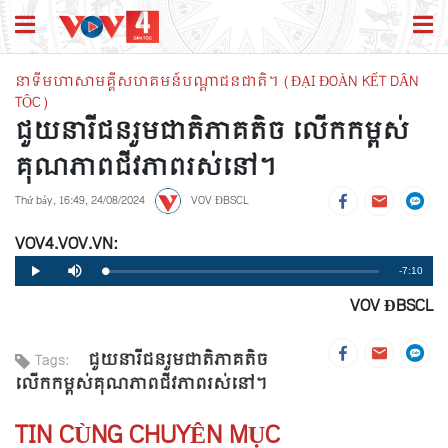
នាទីមហាសាមគ្គីសហគមន៍បណ្តាជនជាតិ។ (ĐẠI ĐOÀN KẾT DÂN
TỘC)
ជួយនារីជនរួមជាតិភាគតិច លើកកម្ពស់
គុណភាពជីវភាពរស់នៅ។
Thứ bảy, 16:49, 24/08/2024
VOV ĐBSCL
VOV4.VOV.VN:
Remaining
-7:10
Loaded
:
Progress
:
Play
Mute
0%
0%
VOV ĐBSCL
Time
ជួយនារីជនរួមជាតិភាគតិច
Tags:
លើកកម្ពស់គុណភាពជីវភាពរស់នៅ។
TIN CÙNG CHUYÊN MỤC