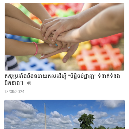
តស៊ូប្រឆាំងនឹងឧបាយកលដើម្បី “បំផ្លិចបំផ្លាញ” ទំនាក់ទំនង
ជិតខាង។
13/09/2024