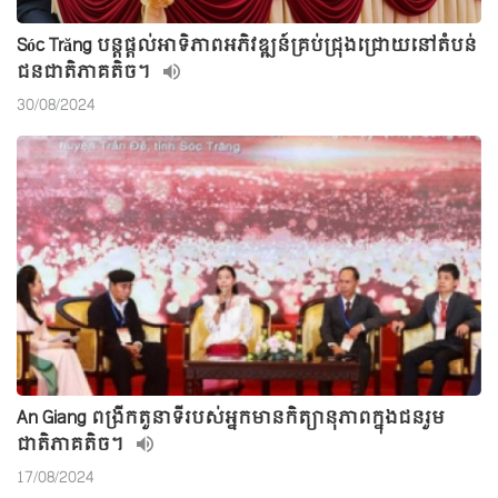
Sóc Trăng បន្តផ្តល់អាទិភាពអភិវឌ្ឍន៍គ្រប់ជ្រុងជ្រោយនៅតំបន់
ជនជាតិភាគតិច។
30/08/2024
An Giang ពង្រីកតួនាទីរបស់អ្នកមានកិត្យានុភាពក្នុងជនរួម
ជាតិភាគតិច។
17/08/2024