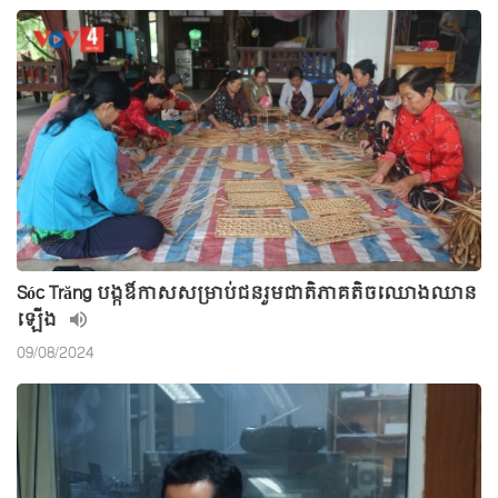
Sóc Trăng បង្កឳកាសសម្រាប់ជនរួមជាតិភាគតិចឈោងឈាន
ឡើង
09/08/2024