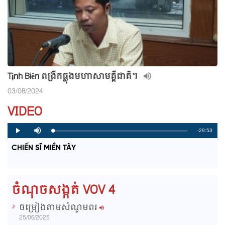
Tịnh Biên ពង្រីកធ្លុងមហាសាមគ្គីជាតិ។
03/08/2024
VIDEO
R
-29:53
L
P
P
M
o
r
l
u
a
o
a
t
e
CHIẾN SĨ MIỀN TÂY
d
g
y
e
e
r
d
e
m
:
s
0
s
%
:
a
0
ចំណុចសង្កត់ VOV 4
%
i
ចម្រៀងតាមសំណូមពរ
n
25/06/2025
i