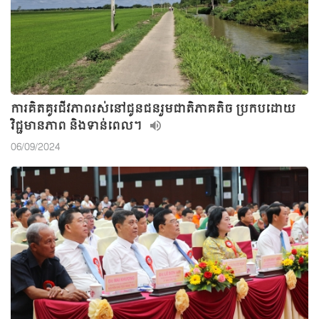
ការគិតគូរជីវភាពរស់នៅជូនជនរួមជាតិភាគតិច ប្រកបដោយ
វិជ្ជមានភាព និងទាន់ពេល។
06/09/2024