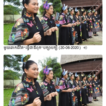
មួយឆាកជីវិត“ធ្វើជាឪពុក”បក្សាបក្សី (20-06-2020)