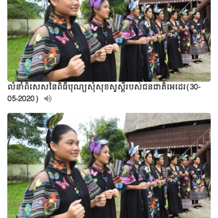
លំនាំពិសេសនៃពិធីបុណ្យសុំសុខសួស្តីរបស់ជនជាតិអេដេរ(30-
05-2020)