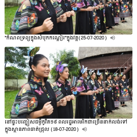
"កំណពទ្រព្យក្នុងសំបុកកណ្តៀរ"ក្នុងវត្ត(25-07-2020)
នៅផ្ទះបញ្ជៀសជម្ងឺកូវីត១៩ ពលរដ្ឋអាមេរិកជាច្រើននាក់លង់ទៅ
ក្នុងស្ថានភាពធាត់ជ្រុល (18-07-2020)