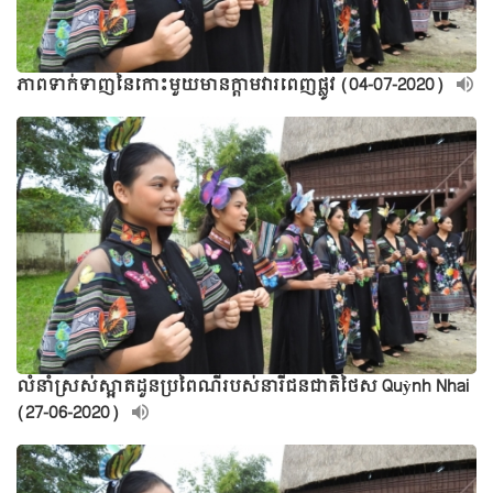
ភាពទាក់ទាញនៃកោះមួយមានក្តាមវារពេញផ្លូវ (04-07-2020)
លំនាំស្រស់ស្អាតដួនប្រពៃណីរបស់នារីជនជាតិថៃស Quỳnh Nhai
(27-06-2020)