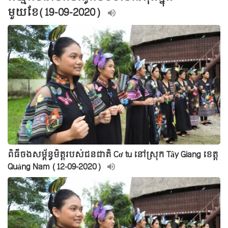
មួយខែ(19-09-2020)
ពិធីចងសម្ព័ន្ធមិត្តរបស់ជនជាតិ Cơ tu នៅស្រុក Tây Giang ខេត្ត
Quảng Nam (12-09-2020)