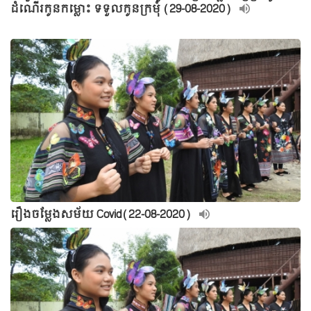
ដំណើរកូនកម្លោះ ទទួលកូនក្រមុំ (29-08-2020)
រឿងចម្លែងសម័យ Covid(22-08-2020)