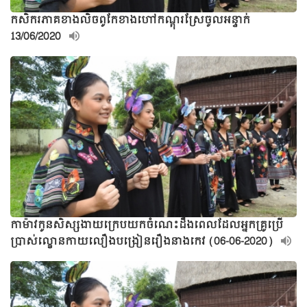
កសិករភាគខាងលិចពូកែខាងហៅកណ្តុរស្រែចូលអន្ទាក់
13/06/2020
កាម៉ាវកូនសិស្សងាយក្រេបយកចំណេះដឹងពេលដែលអ្នកគ្រូប្រើ
ប្រាស់ល្ខោនកាយលឿងបង្រៀនរឿងនាងកេវ (06-06-2020)