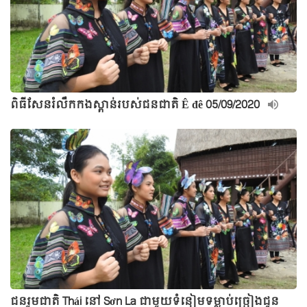
ពិធីសែនរំលឹកកងស្ពាន់របស់ជនជាតិ Ê đê 05/09/2020
ជនរួមជាតិ Thái នៅ Sơn La ជាមួយទំនៀមទម្លាប់ច្រៀងជូន