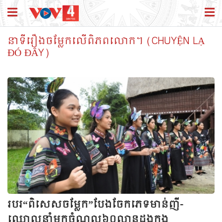
នាទីរឿងចម្លែកលើពិភពលោក។ (CHUYỆN LẠ
ĐÓ ĐÂY)
របរ“ពិសេសចម្លែក”បែងចែកភេទមាន់ញី-
ឈ្មោលនាំមកចំណូល៦០លានដុងក្នុង