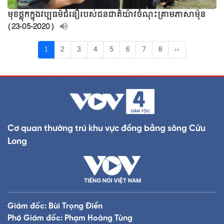
មុខថ្លុកក្នុងវប្បធម៌ជំនឿរបស់ជនជាតិយ៉ាវចំណុះគ្រាមភាសាម៉ុន
(23-05-2020)
1
2
3
4
5
6
7
8
››
Cơ quan thường trú khu vực đồng bằng sông Cửu
Long
Giám đốc: Bùi Trọng Điển
Phó Giám đốc: Phạm Hoàng Tùng