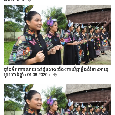
ផ្ទាំងទឹកកករលាយនៅប៉ូចខាងជើង-រកឃើញឆ្អឹងដំរីមានអាយុ
មួយពាន់ឆ្នាំ (01-08-2020)