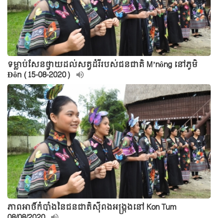
ទម្លាប់សែនថ្វាយដល់សត្វដំរីរបស់ជនជាតិ M’nông នៅភូមិ
Đôn (15-08-2020)
ភាពអាថិ៍កំបាំងនៃជនជាតិស៊ីពងអង្រ្កងនៅ Kon Tum
08/08/2020