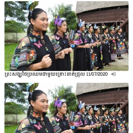
ព្រះសង្ឃថៃប្រឈមជាមួយគ្រោះធាត់ជ្រុល 11/07/2020