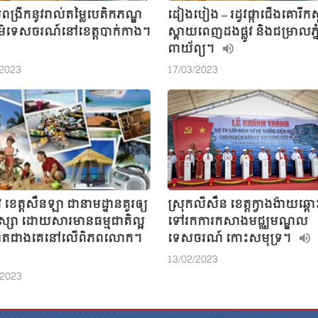
ង្រីកនូវរាល់តម្លៃបេតិកភណ្ឌ
ដៀងបៀង – រដូវផ្កាជើងគោរីកស្
ធម៌ទេសចរណ៍នៅខេត្តបាក់កាង។
ស្គាយពេញដងផ្លូវ និងជម្រាលភ្
ពាយ័ព្យ។
/2023
17/03/2023
ូវ ខេត្តសឺនឡា ជានាមដ្ឋានគួរឲ្យ
ស្រុកលីសឺន ខេត្តក្វាងង៉ាយឆ្ពោ
ស្សា ដោយសារមានធម្មជាតិល្អ
ទៅរកការកសាងមជ្ឈមណ្ឌល
ណិតជាងគេនៅលើពិភពលោក។
ទេសចរណ៍ កោះសមុទ្រ។
13/02/2023
/2023