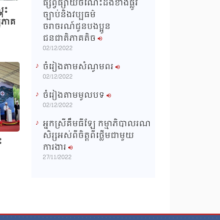
ផ្សព្វផ្សាយចំណេះដឹងខាងផ្លូវ
គុះ
ច្បាប់និងវប្បធម៌
នំភាគ
ចរាចរណ៍ជូនបងប្អូន
ជនជាតិភាគតិច
02/12/2022
ចំរៀងតាមសំណូមពរ
02/12/2022
ចំរៀងតាមមូលបទ
02/12/2022
អ្នកស្រីគឹមធីឡែ កម្មាភិបាលរណ
សិរ្សអស់ពីចិត្តពីថ្លើមជាមួយ
ះ
ការងារ
27/11/2022