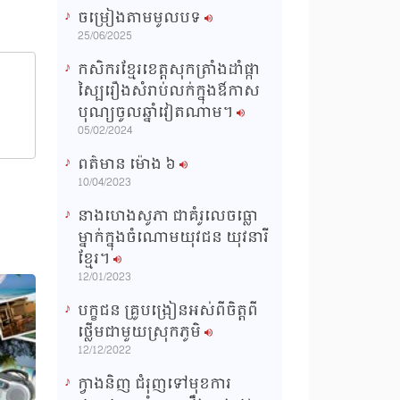
ចម្រៀងតាមមូលបទ
n
25/06/2025
g
កសិករខ្មែរខេត្តសុកត្រាំងដាំផ្កា
T
ស្បៃរឿងសំរាប់លក់ក្នុងឳកាស
i
បុណ្យចូលឆ្នាំវៀតណាម។
m
05/02/2024
e
ពត៌មាន ម៉ោង​ ៦
10/04/2023
នាងហេងសូភា ជាគំរូលេចធ្លោ
ម្នាក់ក្នុងចំណោមយុវជន យុវនារី
ខ្មែរ។
12/01/2023
បក្ខជន គ្រូបង្រៀនអស់ពីចិត្តពី
ថ្លើមជាមួយស្រុកភូមិ
12/12/2022
ក្វាងនិញ ជំរុញទៅមុខការ