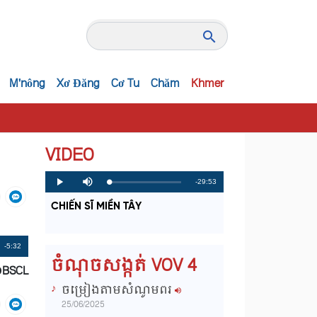
M'nông
Xơ Đăng
Cơ Tu
Chăm
Khmer
VIDEO
R
-29:53
L
P
P
M
o
r
l
u
a
o
a
t
e
CHIẾN SĨ MIỀN TÂY
d
g
y
e
e
r
d
e
m
:
s
0
s
%
:
a
Remaining
-5:32
0
ចំណុចសង្កត់ VOV 4
%
ĐBSCL
i
Time
ចម្រៀងតាមសំណូមពរ
n
25/06/2025
i