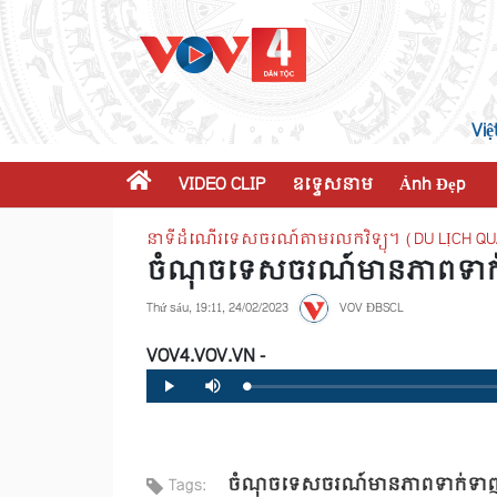
Việ
VIDEO CLIP
ឧទ្ទេសនាម
Ảnh Đẹp
នាទីដំណើរទេសចរណ៍តាមរលកវិទ្យុ។ (DU LỊCH QU
ចំណុចទេសចរណ៍មានភាពទាក់ទ
Thứ sáu, 19:11, 24/02/2023
VOV ĐBSCL
VOV4.VOV.VN -
Loaded
:
Progress
:
Play
Mute
0%
0%
ចំណុចទេសចរណ៍មានភាពទាក់ទាញ ន
Tags: