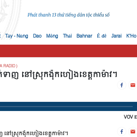
t
Tày - Nùng
Dao
Mông
Thái
Bahnar
Ê đê
Jarai
K'Ho
A RADIO)
ាញ នៅស្រុកង៉ុកហៀងខេត្តកាម៉ាវ។
VOV 
ៅស្រុកង៉ុកហៀងខេត្តកាម៉ាវ។