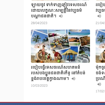
ឡាយចូវ ទាក់ទាញភ្ញៀវទេសចរណ៍
របៀបព
ដោយលក្ខណៈសម្បត្តិនៃវប្បធម៌
វប្ប
បណ្ដាជនជាតិ។
28/04/2023
21/04
របៀបធ្វើទេសចរណ៍សហគមន៍
ម៉ុកច
របស់បងប្អូនជនជាតិកើទូ នៅតំបន់
ចង់ទ
ខ្ពង់រាបខេត្តក្វាងណាម។
ប្រ
10/03/2023
17/02