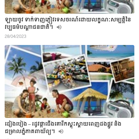
ឡាយចូវ ទាក់ទាញភ្ញៀវទេសចរណ៍ដោយលក្ខណៈសម្បត្តិនៃ
វប្បធម៌បណ្ដាជនជាតិ។
28/04/2023
ដៀងបៀង – រដូវផ្កាជើងគោរីកស្គុះស្គាយពេញដងផ្លូវ និង
ជម្រាលភ្នំភាគពាយ័ព្យ។