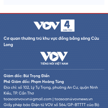
Cơ quan thường trú khu vực đồng bằng sông Cửu
Long
Giám đốc: Bùi Trọng Điển
Phó Giám đốc: Phạm Hoàng Tùng
Địa chỉ: số 102, Lý Tự Trọng, phường An Cư, quận Ninh
Kiều, TP. Cần Thơ
toasoanvov.vn@gmail.com | toasoan@vovnews.vn
Giấy phép báo Điện tử VOV số 564/GP-BTTTT của Bộ