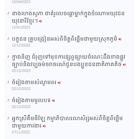
10/04/2023
នាងហេងសូភា ជាគំរូលេចធ្លោម្នាក់ក្នុងចំណោមយុវជន
យុវនារីខ្មែរ។
12/01/2023
បក្ខជន គ្រូបង្រៀនអស់ពីចិត្តពីថ្លើមជាមួយស្រុកភូមិ
12/12/2022
ក្វាងនិញ ជំរុញទៅមុខការផ្សព្វផ្សាយចំណេះដឹងខាងផ្លូវ
ច្បាប់និងវប្បធម៌ចរាចរណ៍ជូនបងប្អូនជនជាតិភាគតិច
02/12/2022
ចំរៀងតាមសំណូមពរ
02/12/2022
ចំរៀងតាមមូលបទ
02/12/2022
អ្នកស្រីគឹមធីឡែ កម្មាភិបាលរណសិរ្សអស់ពីចិត្តពីថ្លើម
ជាមួយការងារ
27/11/2022