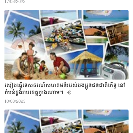
17/03/2023
របៀបធ្វើទេសចរណ៍សហគមន៍របស់បងប្អូនជនជាតិកើទូ នៅ
តំបន់ខ្ពង់រាបខេត្តក្វាងណាម។
10/03/2023