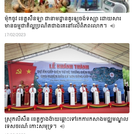
ម៉ុកចូវ ខេត្តសឺនឡា ជានាមដ្ឋានគួរឲ្យចង់ទស្សា ដោយសារ
មានធម្មជាតិល្អប្រណិតជាងគេនៅលើពិភពលោក។
17/02/2023
ស្រុកលីសឺន ខេត្តក្វាងង៉ាយឆ្ពោះទៅរកការកសាងមជ្ឈមណ្ឌល
ទេសចរណ៍ កោះសមុទ្រ។