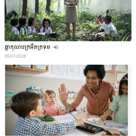
ផ្កាកុលាបក្រអឺតក្រទម
26/07/2026