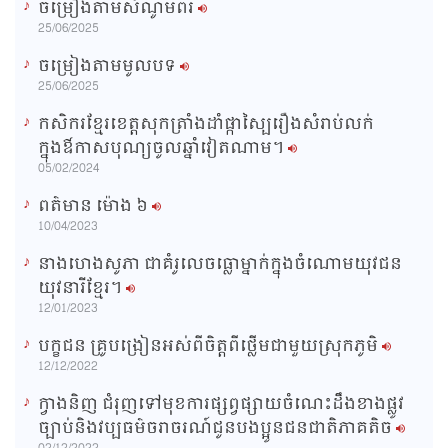
ចម្រៀងតាមសំណូមពរ
n
25/06/2025
i
ចម្រៀងតាមមូលបទ
n
25/06/2025
g
កសិករខ្មែរខេត្តសុកត្រាំងដាំផ្កាស្បៃរឿងសំរាប់លក់
T
ក្នុងឳកាសបុណ្យចូលឆ្នាំវៀតណាម។
i
05/02/2024
m
ពត៌មាន ម៉ោង​ ៦
e
10/04/2023
នាងហេងសូភា ជាគំរូលេចធ្លោម្នាក់ក្នុងចំណោមយុវជន
យុវនារីខ្មែរ។
12/01/2023
បក្ខជន គ្រូបង្រៀនអស់ពីចិត្តពីថ្លើមជាមួយស្រុកភូមិ
12/12/2022
ក្វាងនិញ ជំរុញទៅមុខការផ្សព្វផ្សាយចំណេះដឹងខាងផ្លូវ
ច្បាប់និងវប្បធម៌ចរាចរណ៍ជូនបងប្អូនជនជាតិភាគតិច