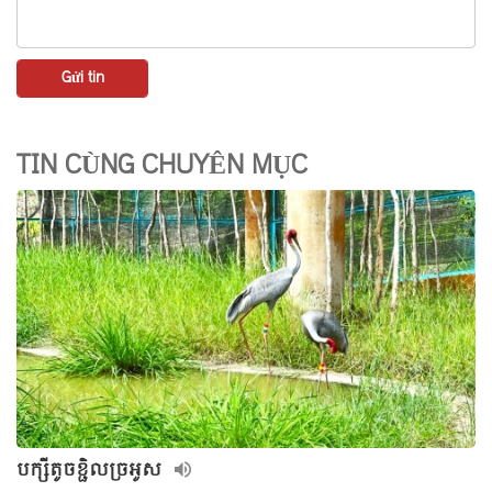
TIN CÙNG CHUYÊN MỤC
បក្សីតូចខ្ជិលច្រអូស