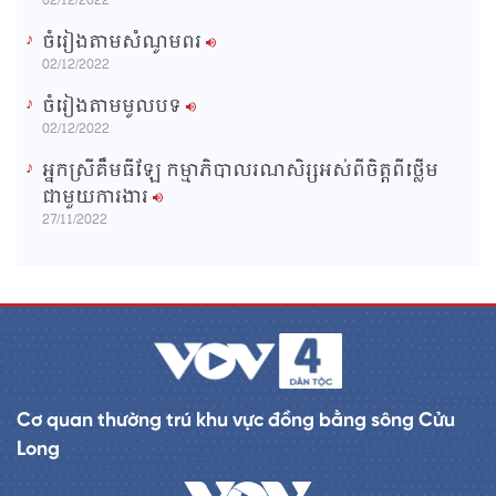
02/12/2022
ចំរៀងតាមសំណូមពរ
02/12/2022
ចំរៀងតាមមូលបទ
02/12/2022
អ្នកស្រីគឹមធីឡែ កម្មាភិបាលរណសិរ្សអស់ពីចិត្តពីថ្លើម
ជាមួយការងារ
27/11/2022
Cơ quan thường trú khu vực đồng bằng sông Cửu
Long