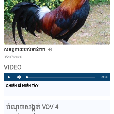
សមត្ថភាពរបស់មាន់គក
05/07/2026
VIDEO
R
-29:53
L
P
P
M
o
r
l
u
a
o
a
t
e
CHIẾN SĨ MIỀN TÂY
d
g
y
e
e
r
d
e
m
:
s
0
s
%
:
a
0
ចំណុចសង្កត់ VOV 4
%
i