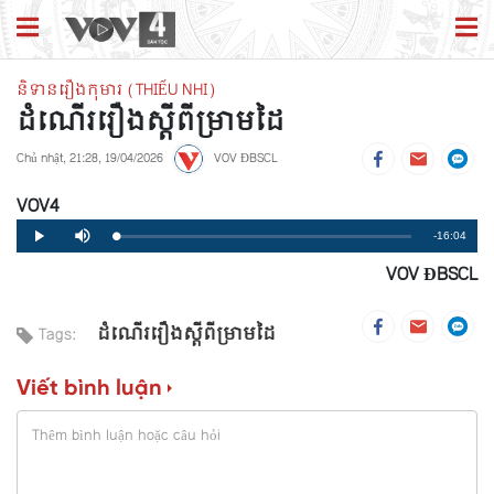
និទានរឿងកុមារ (THIẾU NHI)
ដំណើររឿងស្តីពីម្រាមដៃ
Chủ nhật, 21:28, 19/04/2026
VOV ĐBSCL
VOV4
Remaining
-16:04
Loaded
:
Progress
:
Play
Mute
0%
0%
VOV ĐBSCL
Time
ដំណើររឿងស្តីពីម្រាមដៃ
Tags:
Viết bình luận