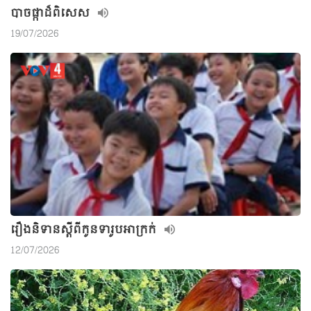
បាចផ្កាដ៏ពិសេស
19/07/2026
រឿងនិទានស្តីពីកូនទារូបអាក្រក់
12/07/2026