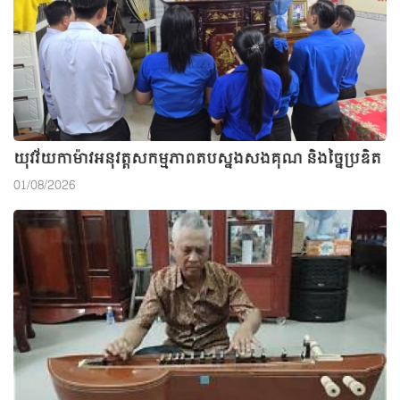
យុវវ័យកាម៉ាវអនុវត្តសកម្មភាពតបស្នងសងគុណ និងច្នៃប្រឌិត
01/08/2026