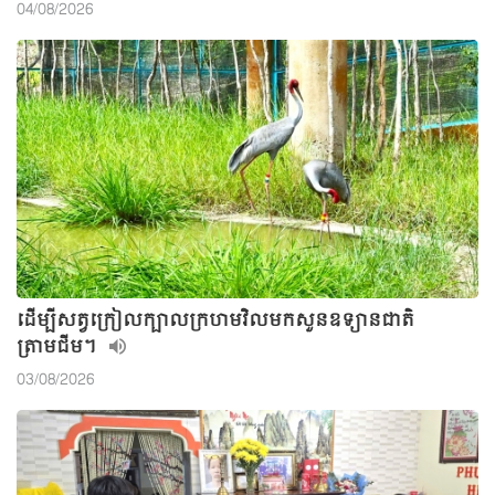
04/08/2026
ដើម្បីសត្វក្រៀលក្បាលក្រហមវិលមកសួនឧទ្យានជាតិ
ត្រាមជីម។
03/08/2026