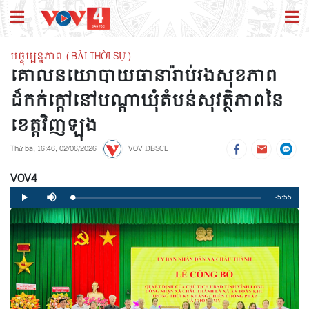
បច្ចុប្បន្នភាព (BÀI THỜI SỰ)
គោលនយោបាយធានារ៉ាប់រងសុខភាព
ដ៏កក់ក្តៅនៅបណ្តាឃុំតំបន់សុវត្ថិភាពនៃ
ខេត្តវិញឡុង
Thứ ba, 16:46, 02/06/2026
VOV ĐBSCL
VOV4
Remaining
-5:55
Loaded
:
Progress
:
Play
Mute
0%
0%
Time