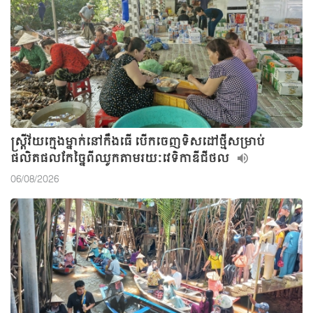
ស្ត្រីវ័យក្មេងម្នាក់នៅកឹងធើ បើកចេញទិសដៅថ្មីសម្រាប់
ផលិតផលកែច្នៃពីឈូកតាមរយៈវេទិកាឌីជីថល
06/08/2026