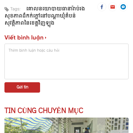
គោលនយោបាយធានារ៉ាប់រង
Tags:
សុខភាពដ៏កក់ក្តៅនៅបណ្តាឃុំតំបន់
សុវត្ថិភាពនៃខេត្តវិញឡុង
Viết bình luận
TIN CÙNG CHUYÊN MỤC