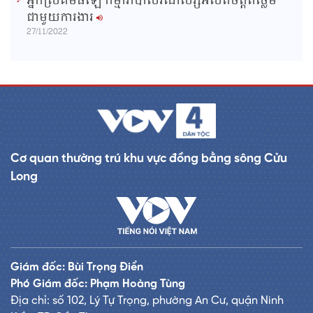
អ្នកស្រីគឹមធីឡែ កម្មាភិបាលរណសិរ្សអស់ពីចិត្តពីថ្លើម
ជាមួយការងារ
27/11/2022
Cơ quan thường trú khu vực đồng bằng sông Cửu
Long
Giám đốc: Bùi Trọng Điển
Phó Giám đốc: Phạm Hoàng Tùng
Địa chỉ: số 102, Lý Tự Trọng, phường An Cư, quận Ninh