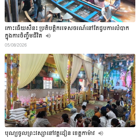
កោះធើយសឺន៖ ប្រតិបត្តិករទេសចរណ៍នៅតែជួបការលំបាក
ក្នុងការចិញ្ចឹមជីវិត
05/08/2026
បុណ្យចូលព្រះវស្សានៅវត្តដៀន ខេត្តកាម៉ាវ