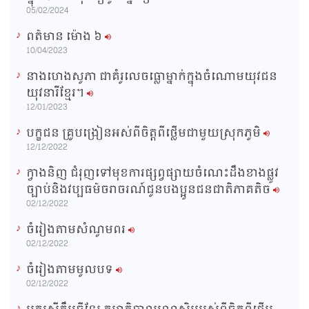
i
05/02/2024
m
ពត៌មាន ម៉ោង​ ៦
e
10/04/2023
នាងហេងសូភា ជាគំរូលេចធ្លោម្នាក់ក្នុងចំណោមយុវជន
យុវនារីខ្មែរ។
12/01/2023
បក្ខជន គ្រូបង្រៀនអស់ពីចិត្តពីថ្លើមជាមួយស្រុកភូមិ
12/12/2022
ក្វាងនិញ ជំរុញទៅមុខការផ្សព្វផ្សាយចំណេះដឹងខាងផ្លូវ
ច្បាប់និងវប្បធម៌ចរាចរណ៍ជូនបងប្អូនជនជាតិភាគតិច
02/12/2022
ចំរៀងតាមសំណូមពរ
02/12/2022
ចំរៀងតាមមូលបទ
02/12/2022