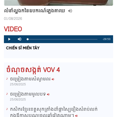
លំនាំល្អឯកនៃឧបករណ៍ភ្លេងតាឃេ
01/08/2026
VIDEO
R
-29:53
L
P
P
M
o
r
l
u
a
o
a
t
e
CHIẾN SĨ MIỀN TÂY
d
g
y
e
e
r
d
e
m
:
s
0
s
%
:
a
0
ចំណុចសង្កត់ VOV 4
%
i
ចម្រៀងតាមសំណូមពរ
n
25/06/2025
i
ចម្រៀងតាមមូលបទ
n
25/06/2025
g
កសិករខ្មែរខេត្តសុកត្រាំងដាំផ្កាស្បៃរឿងសំរាប់លក់
T
ក្នុងឳកាសបុណ្យចូលឆ្នាំវៀតណាម។