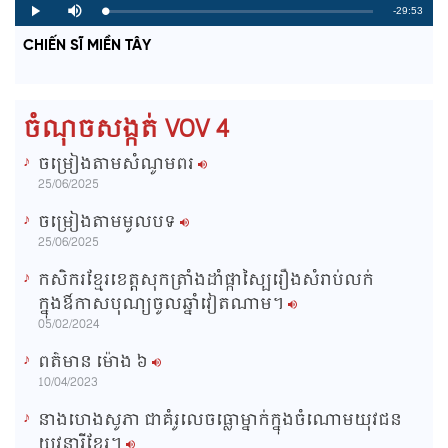
R
-29:53
L
P
P
M
o
r
l
u
a
o
a
t
e
CHIẾN SĨ MIỀN TÂY
d
g
y
e
e
r
d
e
m
:
s
0
s
%
:
a
0
ចំណុចសង្កត់ VOV 4
%
i
ចម្រៀងតាមសំណូមពរ
n
25/06/2025
i
ចម្រៀងតាមមូលបទ
n
25/06/2025
g
កសិករខ្មែរខេត្តសុកត្រាំងដាំផ្កាស្បៃរឿងសំរាប់លក់
T
ក្នុងឳកាសបុណ្យចូលឆ្នាំវៀតណាម។
i
05/02/2024
m
ពត៌មាន ម៉ោង​ ៦
e
10/04/2023
នាងហេងសូភា ជាគំរូលេចធ្លោម្នាក់ក្នុងចំណោមយុវជន
យុវនារីខ្មែរ។