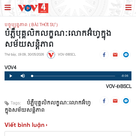
បច្ចុប្បន្នភាព (BÀI THỜI SỰ)
បំភ្លឺបុគ្គលិកលក្ខណៈលោកអ៊ំហូក្នុង
សម័យសន្តិភាព
Thứ bảy, 19:09, 30/05/2026
VOV-ĐBSCL
VOV4
Remaining
-8:06
Loaded
:
Progress
:
Play
Mute
0%
0%
VOV-ĐBSCL
Time
បំភ្លឺបុគ្គលិកលក្ខណៈលោកអ៊ំហូ
Tags:
ក្នុងសម័យសន្តិភាព
Viết bình luận