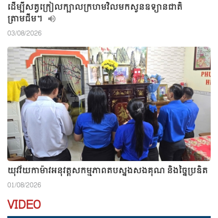
ដើម្បីសត្វក្រៀលក្បាលក្រហមវិលមកសួនឧទ្យានជាតិ
ត្រាមជីម។
03/08/2026
យុវវ័យកាម៉ាវអនុវត្តសកម្មភាពតបស្នងសងគុណ និងច្នៃប្រឌិត
01/08/2026
VIDEO