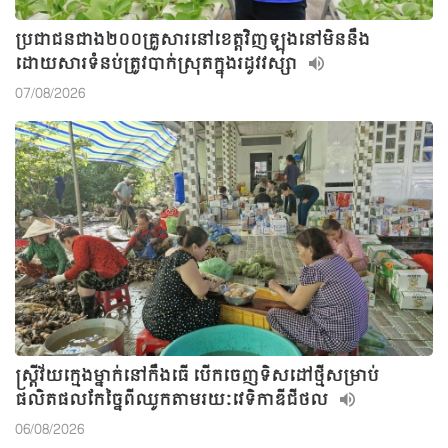
ប្រជាជនជាង២០០គ្រួសារនៅខេត្តវិញឡុងនៅមិននឹង
ដោយសារទំនប់ត្រូវបាក់ស្រុតក្នុងរដូវវស្សា
07/08/2026
ស្ត្រីវ័យក្មេងម្នាក់នៅកឹងធើ បើកចេញទិសដៅថ្មីសម្រាប់
ផលិតផលកែច្នៃពីឈូកតាមរយៈវេទិកាឌីជីថល
06/08/2026