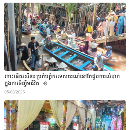
កោះធើយសឺន៖ ប្រតិបត្តិករទេសចរណ៍នៅតែជួបការលំបាក
ក្នុងការចិញ្ចឹមជីវិត
05/08/2026