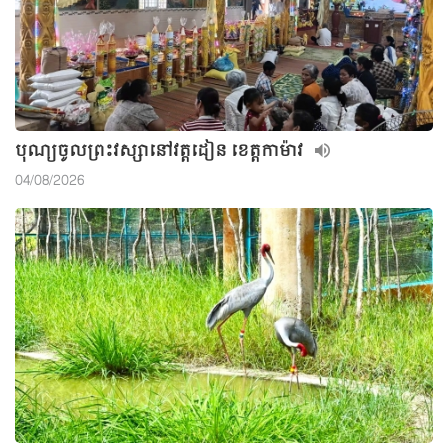
បុណ្យចូលព្រះវស្សានៅវត្តដៀន ខេត្តកាម៉ាវ
04/08/2026