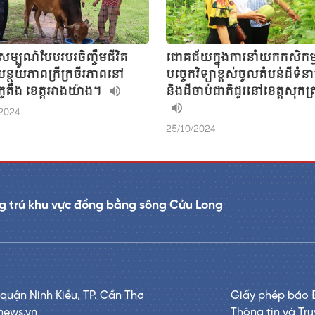
្យសម្បូណ៌បែបរបរចិញ្ចឹមជីវិត
ជោគជ័យក្នុងការនាំយកកសិកម្
ីបន្ថយភាពក្រីក្រចីរភាពនៅ
បច្ចេកវិទ្យាខ្ពស់ចូលតំបន់ដីទំន
ភូតឹង ខេត្តអាងយ៉ាង។
និងដីចាប់ជាតិជូរនៅខេត្តសុកត្
/2024
25/10/2024
g trú khu vực đồng bằng sông Cửu Long
 quận Ninh Kiều, TP. Cần Thơ
Giấy phép báo 
news.vn
Thông tin và Tr