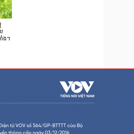
ម
ាប
រាំង។
Điện tử VOV số 564/GP-BTTTT của Bộ
uyền thông cấp ngày 03/12/2016