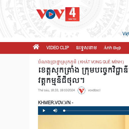
Việ
VIDEO CLIP
ឧទ្ទេសនាម
Ảnh Đẹp
បំណងប្រាថ្នាស្រុកភូមិ (KHÁT VỌNG QUÊ MÌNH)
ខេត្តសុកត្រាំង ក្រុមបច្ចេកវិជ
វត្តកម្មឌីជីថុល។
Thứ sáu, 18:33, 18/10/2024
vovdbscl
KHMER.VOV.VN -
Loaded
:
Progress
:
Play
Mute
0%
0%