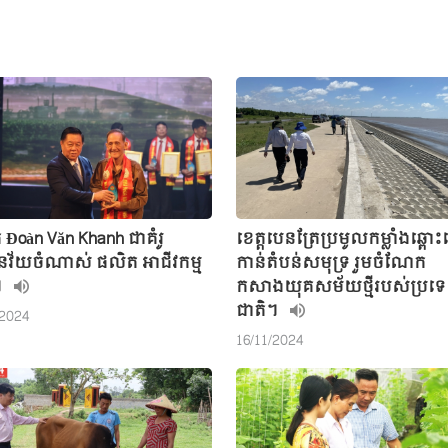
Đoàn Văn Khanh ជាគំរូ
ខេត្តបេនត្រែប្រមូលកម្លាំងឆ្ពោ
ជនវ័យចំណាស់ ផលិត អាជីវកម្ម
កាន់តំបន់សមុទ្រ រួមចំណែក
។
កសាងយុគសម័យថ្មីរបស់ប្រទ
ជាតិ។
/2024
16/11/2024