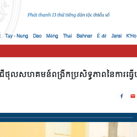
t
Tày - Nùng
Dao
Mông
Thái
Bahnar
Ê đê
Jarai
K'Ho
្ជាឌីជីថុលសហគមន៍ពង្រីកប្រសិទ្ធភាពនៃការធ្វើប