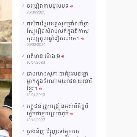
ចម្រៀងតាមមូលបទ
n
25/06/2025
g
កសិករខ្មែរខេត្តសុកត្រាំងដាំផ្កា
T
ស្បៃរឿងសំរាប់លក់ក្នុងឳកាស
i
បុណ្យចូលឆ្នាំវៀតណាម។
m
05/02/2024
e
ពត៌មាន ម៉ោង​ ៦
10/04/2023
នាងហេងសូភា ជាគំរូលេចធ្លោ
ម្នាក់ក្នុងចំណោមយុវជន យុវនារី
ខ្មែរ។
12/01/2023
បក្ខជន គ្រូបង្រៀនអស់ពីចិត្តពី
ថ្លើមជាមួយស្រុកភូមិ
12/12/2022
ក្វាងនិញ ជំរុញទៅមុខការ