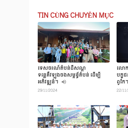
TIN CÙNG CHUYÊN MỤC
ទេសចរណ៍តំបន់ដីសណ្ដ
លោក 
ទន្លេគឺវឡុងចងសម្ពន័្ធតំបន់ ដើម្បី
បក្ខ
អភិវឌ្ឍន៍។
ពូកែ
29/11/2024
22/11