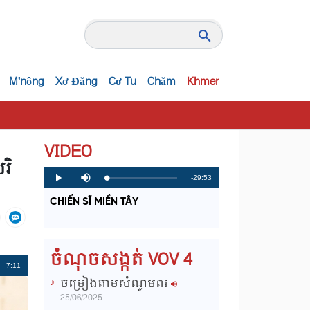
M'nông
Xơ Đăng
Cơ Tu
Chăm
Khmer
VIDEO
រិ
R
-29:53
L
P
P
M
o
r
l
u
a
o
a
t
e
CHIẾN SĨ MIỀN TÂY
d
g
y
e
e
r
d
e
m
:
s
0
s
%
:
a
0
ចំណុចសង្កត់ VOV 4
%
i
Remaining
-7:11
ចម្រៀងតាមសំណូមពរ
n
Time
25/06/2025
i