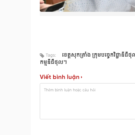
ខេត្តសុកត្រាំង ក្រុមបច្ចេកវិជ្ជាឌីជ
Tags:
កម្មឌីជីថុល។
Viết bình luận