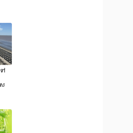
ះទៅ
េស