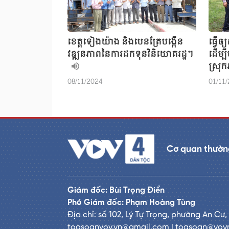
ខេត្តទៀងយ៉ាង និងបេនត្រែបង្កើន
ធ្វើឲ
វឌ្ឍនភាពនៃការដកទុនវិនិយោគរដ្ឋ។
ដើម្ប
ស្រុក
08/11/2024
01/11
Cơ quan thườn
Giám đốc: Bùi Trọng Điển
Phó Giám đốc: Phạm Hoàng Tùng
Địa chỉ: số 102, Lý Tự Trọng, phường An Cư,
toasoanvov.vn@gmail.com | toasoan@vov