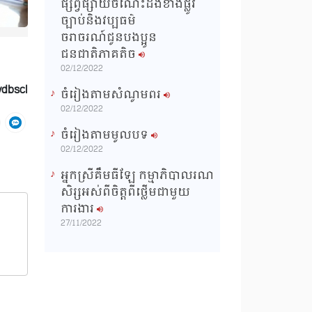
ផ្សព្វផ្សាយចំណេះដឹងខាងផ្លូវ
ច្បាប់និងវប្បធម៌
ចរាចរណ៍ជូនបងប្អូន
ជនជាតិភាគតិច
02/12/2022
vdbscl
ចំរៀងតាមសំណូមពរ
02/12/2022
ចំរៀងតាមមូលបទ
02/12/2022
អ្នកស្រីគឹមធីឡែ កម្មាភិបាលរណ
សិរ្សអស់ពីចិត្តពីថ្លើមជាមួយ
ការងារ
27/11/2022