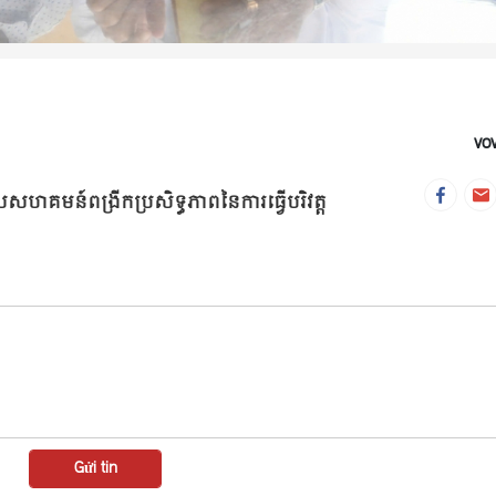
vo
ីថុលសហគមន៍ពង្រីកប្រសិទ្ធភាពនៃការធ្វើបរិវត្ត