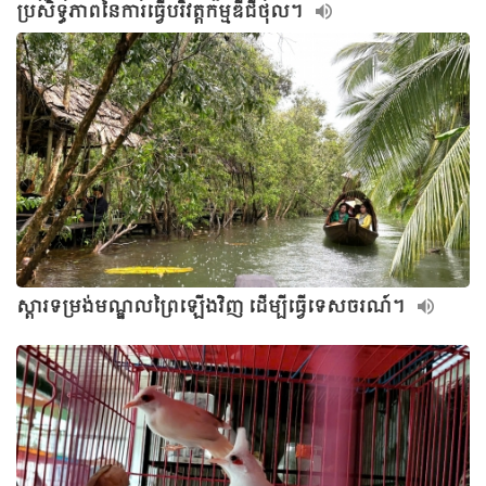
ប្រសិទ្ធភាពនៃការធ្វើបរិវត្តកម្មឌីជីថុល។
ស្ដារទម្រង់មណ្ឌលព្រៃឡើងវិញ ដើម្បីធ្វើទេសចរណ៍។