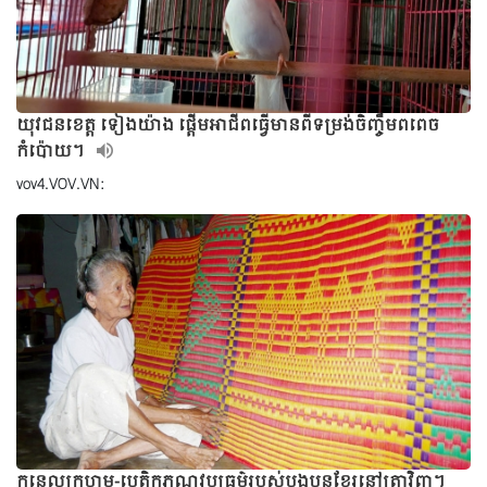
យុវជនខេត្ត ទៀងយ៉ាង ផ្ដើមអាជីពធ្វើមានពីទម្រង់ចិញ្ចឹមពពេច
កំប៉ោយ។
vov4.VOV.VN:
កន្ទេលក្រហម-បេតិកភណ្ឌវប្បធម៌របស់បងប្អូនខ្មែរនៅត្រាវិញ។