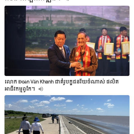
លោក Đoàn Văn Khanh ជាគំរូបក្ខជនវ័យចំណាស់ ផលិត
អាជីវកម្មពូកែ។