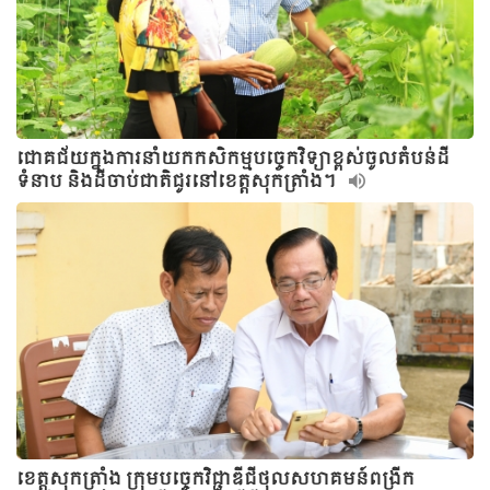
ជោគជ័យក្នុងការនាំយកកសិកម្មបច្ចេកវិទ្យាខ្ពស់ចូលតំបន់ដី
ទំនាប និងដីចាប់ជាតិជូរនៅខេត្តសុកត្រាំង។
ខេត្តសុកត្រាំង ក្រុមបច្ចេកវិជ្ជាឌីជីថុលសហគមន៍ពង្រីក