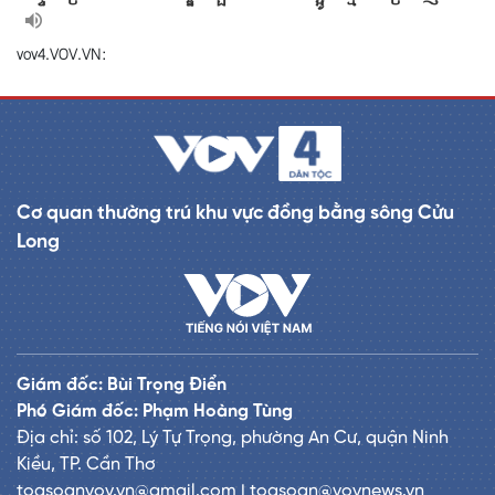
vov4.VOV.VN:
Cơ quan thường trú khu vực đồng bằng sông Cửu
Long
Giám đốc: Bùi Trọng Điển
Phó Giám đốc: Phạm Hoàng Tùng
Địa chỉ: số 102, Lý Tự Trọng, phường An Cư, quận Ninh
Kiều, TP. Cần Thơ
toasoanvov.vn@gmail.com | toasoan@vovnews.vn