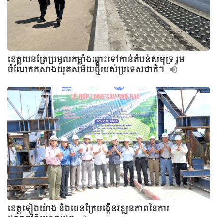
ខេត្តបេនត្រែប្រមូលកម្លាំងឆ្ពោះទៅកាន់តំបន់សមុទ្រ រួម
ចំណែកកសាងយុគសម័យថ្មីរបស់ប្រទេសជាតិ។
ខេត្តទៀងយ៉ាង និងបេនត្រែបង្កើនវឌ្ឍនភាពនៃការ