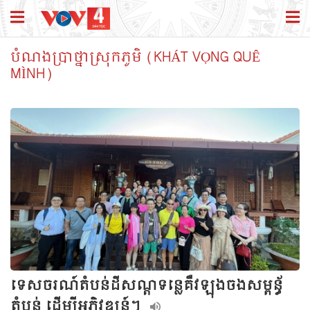
បំណងប្រាថ្នាស្រុកភូមិ (KHÁT VỌNG QUÊ
MÌNH)
ទេសចរណ៍តំបន់ដីសណ្ដទន្លេគឺវឡុងចងសម្ពន័្ធ
តំបន់ ដើម្បីអភិវឌ្ឍន៍។