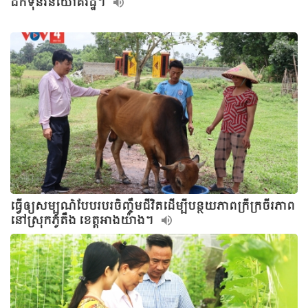
ដកទុនវិនិយោគរដ្ឋ។
ធ្វើឲ្យសម្បូណ៌បែបរបរចិញ្ចឹមជីវិតដើម្បីបន្ថយភាពក្រីក្រចីរភាព
នៅស្រុកភូតឹង ខេត្តអាងយ៉ាង។