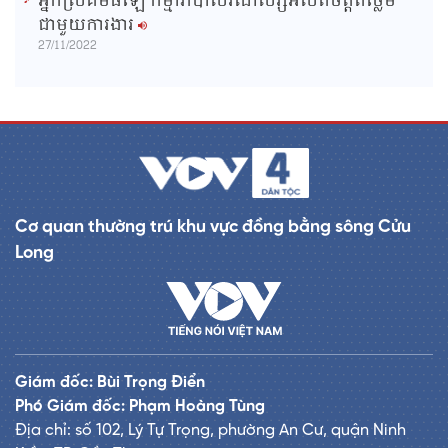
អ្នកស្រីគឹមធីឡែ កម្មាភិបាលរណសិរ្សអស់ពីចិត្តពីថ្លើម
ជាមួយការងារ
27/11/2022
Cơ quan thường trú khu vực đồng bằng sông Cửu
Long
Giám đốc: Bùi Trọng Điển
Phó Giám đốc: Phạm Hoàng Tùng
Địa chỉ: số 102, Lý Tự Trọng, phường An Cư, quận Ninh