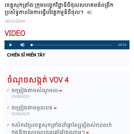
ខេត្តសុកត្រាំង ក្រុមបច្ចេកវិជ្ជាឌីជីថុលសហគមន៍ពង្រីក
ប្រសិទ្ធភាពនៃការធ្វើបរិវត្តកម្មឌីជីថុល។
18/10/2024
VIDEO
R
-29:53
L
P
P
M
o
r
l
u
a
o
a
t
e
CHIẾN SĨ MIỀN TÂY
d
g
y
e
e
r
d
e
m
:
s
0
s
%
:
a
0
ចំណុចសង្កត់ VOV 4
%
i
ចម្រៀងតាមសំណូមពរ
n
25/06/2025
i
ចម្រៀងតាមមូលបទ
n
25/06/2025
g
កសិករខ្មែរខេត្តសុកត្រាំងដាំផ្កាស្បៃរឿងសំរាប់លក់
T
ក្នុងឳកាសបុណ្យចូលឆ្នាំវៀតណាម។