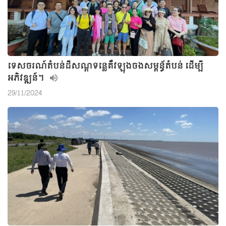
ទេសចរណ៍តំបន់ដីសណ្ដទន្លេគឺវឡុងចងសម្ពន័្ធតំបន់ ដើម្បី
អភិវឌ្ឍន៍។
29/11/2024