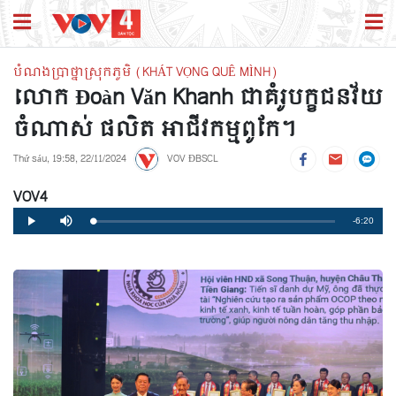
បំណងប្រាថ្នាស្រុកភូមិ (KHÁT VỌNG QUÊ MÌNH)
លោក Đoàn Văn Khanh ជាគំរូបក្ខជនវ័យ
ចំណាស់ ផលិត អាជីវកម្មពូកែ។
Thứ sáu, 19:58, 22/11/2024
VOV ĐBSCL
VOV4
Remaining
-6:20
Loaded
:
Progress
:
Play
Mute
0%
0%
Time