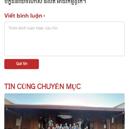
បក្ខជនវ័យចំណាស់ ផលិត អាជីវកម្មពូកែ។
Viết bình luận
TIN CÙNG CHUYÊN MỤC