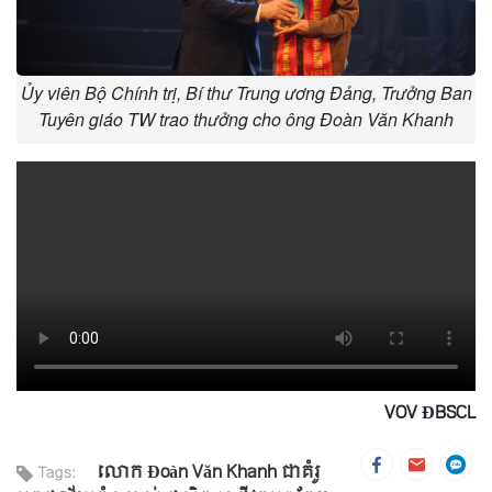
Ủy viên Bộ Chính trị, Bí thư Trung ương Đảng, Trưởng Ban
Tuyên giáo TW trao thưởng cho ông Đoàn Văn Khanh
VOV ĐBSCL
លោក Đoàn Văn Khanh ជាគំរូ
Tags: