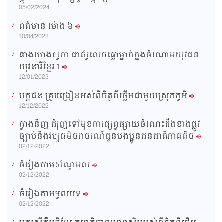
i
05/02/2024
m
ពត៌មាន ម៉ោង​ ៦
e
10/04/2023
នាងហេងសូភា ជាគំរូលេចធ្លោម្នាក់ក្នុងចំណោមយុវជន
យុវនារីខ្មែរ។
12/01/2023
បក្ខជន គ្រូបង្រៀនអស់ពីចិត្តពីថ្លើមជាមួយស្រុកភូមិ
12/12/2022
ក្វាងនិញ ជំរុញទៅមុខការផ្សព្វផ្សាយចំណេះដឹងខាងផ្លូវ
ច្បាប់និងវប្បធម៌ចរាចរណ៍ជូនបងប្អូនជនជាតិភាគតិច
02/12/2022
ចំរៀងតាមសំណូមពរ
02/12/2022
ចំរៀងតាមមូលបទ
02/12/2022