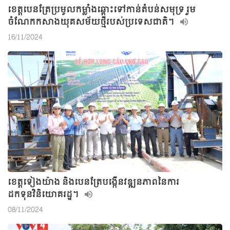
ខេត្តបេនត្រែប្រមូលកម្លាំងឆ្ពោះទៅកាន់តំបន់សមុទ្រ រួម
ចំណែកកសាងយុគសម័យថ្មីរបស់ប្រទេសជាតិ។
16/11/2024
ខេត្តទៀងយ៉ាង និងបេនត្រែបង្កើនវឌ្ឍនភាពនៃការ
ដកទុនវិនិយោគរដ្ឋ។
08/11/2024