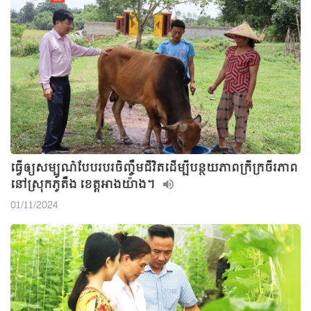
ធ្វើឲ្យសម្បូណ៌បែបរបរចិញ្ចឹមជីវិតដើម្បីបន្ថយភាពក្រីក្រចីរភាព
នៅស្រុកភូតឹង ខេត្តអាងយ៉ាង។
01/11/2024