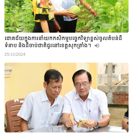
ជោគជ័យក្នុងការនាំយកកសិកម្មបច្ចេកវិទ្យាខ្ពស់ចូលតំបន់ដី
ទំនាប និងដីចាប់ជាតិជូរនៅខេត្តសុកត្រាំង។
25/10/2024