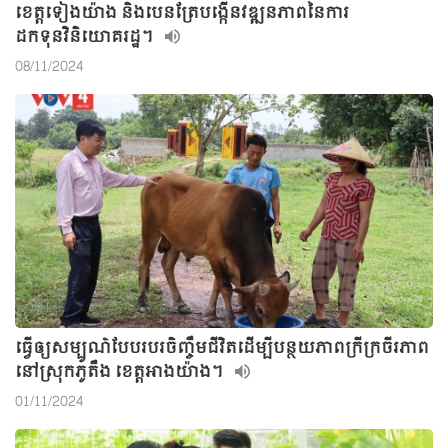
ខេត្តទៀងយ៉ាង និងបេនត្រែបង្កើនវឌ្ឍនភាពនៃការ
ដកទុនវិនិយោគរដ្ឋ។
08/11/2024
ធ្វើឲ្យសម្បូណ៌បែបរបរចិញ្ចឹមជីវិតដើម្បីបន្ថយភាពក្រីក្រចីរភាព
នៅស្រុកភូតឹង ខេត្តអាងយ៉ាង។
01/11/2024