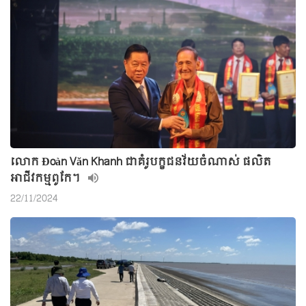
លោក Đoàn Văn Khanh ជាគំរូបក្ខជនវ័យចំណាស់ ផលិត
អាជីវកម្មពូកែ។
22/11/2024