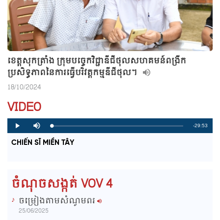
ខេត្តសុកត្រាំង ក្រុមបច្ចេកវិជ្ជាឌីជីថុលសហគមន៍ពង្រីក
ប្រសិទ្ធភាពនៃការធ្វើបរិវត្តកម្មឌីជីថុល។
18/10/2024
VIDEO
R
-29:53
L
P
P
M
o
r
l
u
a
o
a
t
e
CHIẾN SĨ MIỀN TÂY
d
g
y
e
e
r
d
e
m
:
s
0
s
%
:
a
0
ចំណុចសង្កត់ VOV 4
%
i
ចម្រៀងតាមសំណូមពរ
n
25/06/2025
i