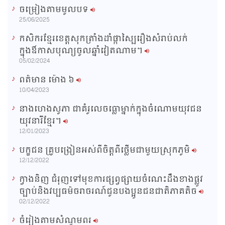
ចម្រៀងតាមមូលបទ
n
25/06/2025
g
កសិករខ្មែរខេត្តសុកត្រាំងដាំផ្កាស្បៃរឿងសំរាប់លក់
T
ក្នុងឳកាសបុណ្យចូលឆ្នាំវៀតណាម។
i
05/02/2024
m
ពត៌មាន ម៉ោង​ ៦
e
10/04/2023
នាងហេងសូភា ជាគំរូលេចធ្លោម្នាក់ក្នុងចំណោមយុវជន
យុវនារីខ្មែរ។
12/01/2023
បក្ខជន គ្រូបង្រៀនអស់ពីចិត្តពីថ្លើមជាមួយស្រុកភូមិ
12/12/2022
ក្វាងនិញ ជំរុញទៅមុខការផ្សព្វផ្សាយចំណេះដឹងខាងផ្លូវ
ច្បាប់និងវប្បធម៌ចរាចរណ៍ជូនបងប្អូនជនជាតិភាគតិច
02/12/2022
ចំរៀងតាមសំណូមពរ