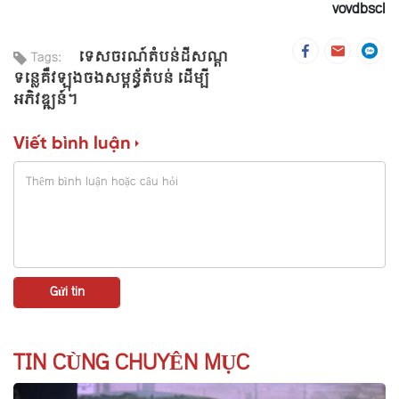
vovdbscl
ទេសចរណ៍តំបន់ដីសណ្ដ
Tags:
ទន្លេគឺវឡុងចងសម្ពន័្ធតំបន់ ដើម្បី
អភិវឌ្ឍន៍។
Viết bình luận
TIN CÙNG CHUYÊN MỤC