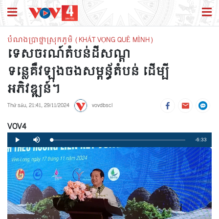
បំណងប្រាថ្នាស្រុកភូមិ (KHÁT VỌNG QUÊ MÌNH)
ទេសចរណ៍តំបន់ដីសណ្ដ
ទន្លេគឺវឡុងចងសម្ពន័្ធតំបន់ ដើម្បី
អភិវឌ្ឍន៍។
Thứ sáu, 21:41, 29/11/2024
vovdbscl
VOV4
Remaining
-6:33
Loaded
:
Progress
:
Play
Mute
0%
0%
Time