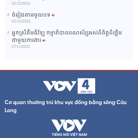
02/12/2022
ចំរៀងតាមមូលបទ
02/12/2022
អ្នកស្រីគឹមធីឡែ កម្មាភិបាលរណសិរ្សអស់ពីចិត្តពីថ្លើម
ជាមួយការងារ
27/11/2022
Cơ quan thường trú khu vực đồng bằng sông Cửu
Long