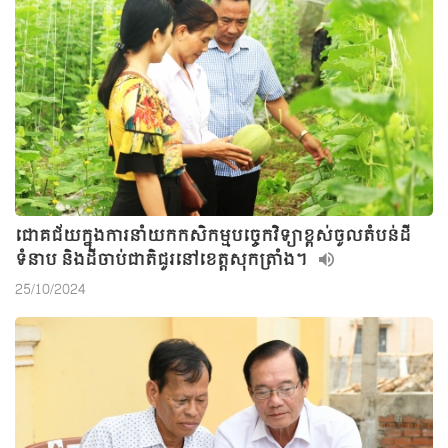
ជោគជ័យក្នុងការនាំយកកសិកម្មបច្ចេកវិទ្យាខ្ពស់ចូលតំបន់ដី
ទំនាប និងដីចាប់ជាតិជូរនៅខេត្តសុកត្រាំង។
25/10/2024