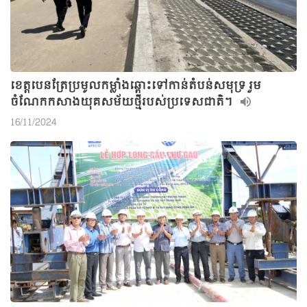
ខេត្តបេនត្រែប្រមូលកម្លាំងឆ្ពោះទៅកាន់តំបន់សមុទ្រ រួម
ចំណែកកសាងយុគសម័យថ្មីរបស់ប្រទេសជាតិ។
16/11/2024