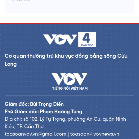
Cơ quan thường trú khu vực đồng bằng sông Cửu
Long
Giám đốc: Bùi Trọng Điển
Phó Giám đốc: Phạm Hoàng Tùng
Địa chỉ: số 102, Lý Tự Trọng, phường An Cư, quận Ninh
Kiều, TP. Cần Thơ
toasoanvov.vn@gmail.com | toasoan@vovnews.vn