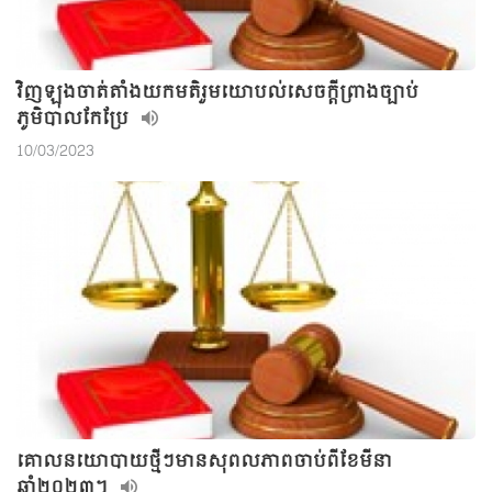
វិញឡុងចាត់តាំងយកមតិរួមយោបល់សេចក្តីព្រាងច្បាប់
ភូមិបាលកែប្រែ
10/03/2023
គោលនយោបាយថ្មីៗមានសុពលភាពចាប់ពីខែមីនា
ឆ្នាំ២០២៣។