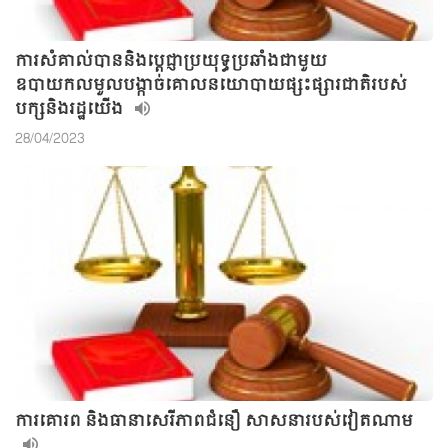
ការសំគាល់បាននិងប្តេជ្ញាប្រយុទ្ធប្រឆាំងជាមួយ
ឧបាយកលមួលបង្កាច់គោលនយោបាយផ្សះផ្សារជាតិរបស់
បក្សនិងរដ្ឋយើង
28/04/2023
ការគោរព និងធានាសេរីភាពជំនឿ សាសនារបស់វៀតណាម