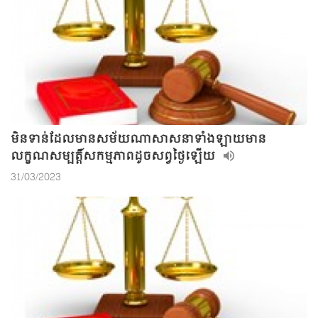
មិនទាន់ដែលមានសម័យណាសាសនាទាំងឡាយមាន
លក្ខណសម្បត្តិ៍សកម្មភាពដូចសព្វថ្ងៃឡើយ
31/03/2023