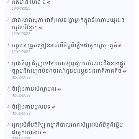
ពត៌មាន ម៉ោង​ ៦
e
10/04/2023
នាងហេងសូភា ជាគំរូលេចធ្លោម្នាក់ក្នុងចំណោមយុវជន
យុវនារីខ្មែរ។
12/01/2023
បក្ខជន គ្រូបង្រៀនអស់ពីចិត្តពីថ្លើមជាមួយស្រុកភូមិ
12/12/2022
ក្វាងនិញ ជំរុញទៅមុខការផ្សព្វផ្សាយចំណេះដឹងខាងផ្លូវ
ច្បាប់និងវប្បធម៌ចរាចរណ៍ជូនបងប្អូនជនជាតិភាគតិច
02/12/2022
ចំរៀងតាមសំណូមពរ
02/12/2022
ចំរៀងតាមមូលបទ
02/12/2022
អ្នកស្រីគឹមធីឡែ កម្មាភិបាលរណសិរ្សអស់ពីចិត្តពីថ្លើម
ជាមួយការងារ
27/11/2022