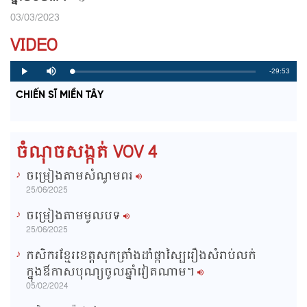
03/03/2023
VIDEO
R
-29:53
L
P
P
M
o
r
l
u
a
o
a
t
e
CHIẾN SĨ MIỀN TÂY
d
g
y
e
e
r
d
e
m
:
s
0
s
%
:
a
0
ចំណុចសង្កត់ VOV 4
%
i
ចម្រៀងតាមសំណូមពរ
n
25/06/2025
i
ចម្រៀងតាមមូលបទ
n
25/06/2025
g
កសិករខ្មែរខេត្តសុកត្រាំងដាំផ្កាស្បៃរឿងសំរាប់លក់
T
ក្នុងឳកាសបុណ្យចូលឆ្នាំវៀតណាម។
i
05/02/2024
m