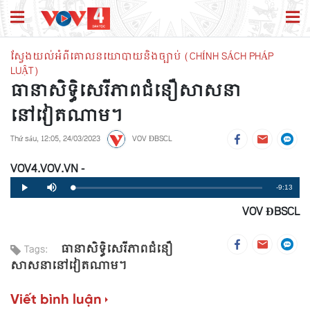
ស្វែងយល់អំពីគោលនយោបាយនិងច្បាប់ (CHÍNH SÁCH PHÁP
LUẬT)
ធានាសិទ្ធិសេរីភាពជំនឿសាសនា
នៅវៀតណាម។
Thứ sáu, 12:05, 24/03/2023
VOV ĐBSCL
VOV4.VOV.VN -
Remaining
-9:13
Loaded
:
Progress
:
Play
Mute
0%
0%
VOV ĐBSCL
Time
ធានាសិទ្ធិសេរីភាពជំនឿ
Tags:
សាសនានៅវៀតណាម។
Viết bình luận