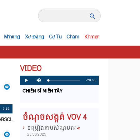
M'nông
Xơ Đăng
Cơ Tu
Chăm
Khmer
VIDEO
R
-29:53
L
P
P
M
o
r
l
u
a
o
a
t
e
CHIẾN SĨ MIỀN TÂY
d
g
y
e
e
r
d
e
m
:
s
0
s
%
:
a
Remaining
-7:15
0
ចំណុចសង្កត់ VOV 4
%
ĐBSCL
i
Time
ចម្រៀងតាមសំណូមពរ
n
25/06/2025
i