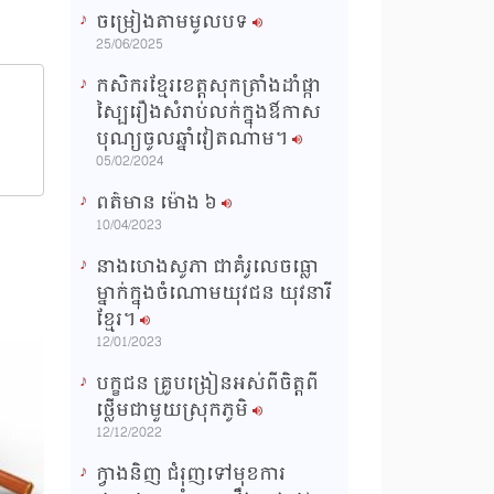
ចម្រៀងតាមមូលបទ
n
25/06/2025
g
កសិករខ្មែរខេត្តសុកត្រាំងដាំផ្កា
T
ស្បៃរឿងសំរាប់លក់ក្នុងឳកាស
i
បុណ្យចូលឆ្នាំវៀតណាម។
m
05/02/2024
e
ពត៌មាន ម៉ោង​ ៦
10/04/2023
នាងហេងសូភា ជាគំរូលេចធ្លោ
ម្នាក់ក្នុងចំណោមយុវជន យុវនារី
ខ្មែរ។
12/01/2023
បក្ខជន គ្រូបង្រៀនអស់ពីចិត្តពី
ថ្លើមជាមួយស្រុកភូមិ
12/12/2022
ក្វាងនិញ ជំរុញទៅមុខការ