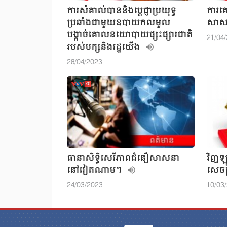
ការសំគាល់បាននិងប្តេជ្ញាប្រយុទ្ធ
ការគ
ប្រឆាំងជាមួយឧបាយកលមួល
សាស
បង្កាច់គោលនយោបាយផ្សះផ្សារជាតិ
21/04
របស់បក្សនិងរដ្ឋយើង
28/04/2023
ធានាសិទ្ធិសេរីភាពជំនឿសាសនា
វិញឡ
នៅវៀតណាម។
សេចក្
24/03/2023
10/03