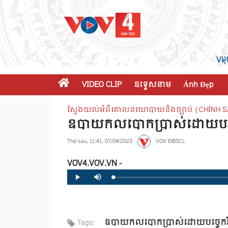
Việ
VIDEO CLIP
ឧទ្ទេសនាម
Ảnh Đẹp
ស្វែងយល់អំពីគោលនយោបាយនិងច្បាប់ (CHÍNH S
ឧបាយកលបោកប្រាស់ដោយបច្ចេក
Thứ sáu, 11:41, 07/04/2023
VOV ĐBSCL
VOV4.VOV.VN -
Loaded
:
Progress
:
Play
Mute
0%
0%
ឧបាយកលបោកប្រាស់ដោយបច្ចេកវិជ្
Tags: