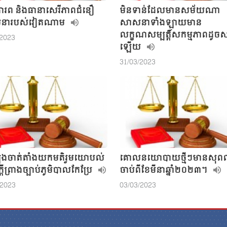
ោរព និងធានាសេរីភាពជំនឿ
មិនទាន់ដែលមានសម័យណា
នារបស់វៀតណាម
សាសនាទាំងឡាយមាន
លក្ខណសម្បត្តិ៍សកម្មភាពដូចសព្
/2023
ឡើយ
31/03/2023
ុងចាត់តាំងយកមតិរួមយោបល់
គោលនយោបាយថ្មីៗមានសុព
តីព្រាងច្បាប់ភូមិបាលកែប្រែ
ចាប់ពីខែមីនាឆ្នាំ២០២៣។
/2023
03/03/2023