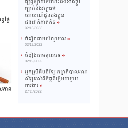
ផ្សព្វផ្សាយចំណេះដឹងខាងផ្លូវ
ច្បាប់និងវប្បធម៌
ចរាចរណ៍ជូនបងប្អូន
វថ្ងៃ
ជនជាតិភាគតិច
02/12/2022
ចំរៀងតាមសំណូមពរ
02/12/2022
ចំរៀងតាមមូលបទ
02/12/2022
អ្នកស្រីគឹមធីឡែ កម្មាភិបាលរណ
សិរ្សអស់ពីចិត្តពីថ្លើមជាមួយ
ការងារ
លភាព
27/11/2022