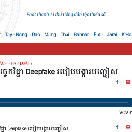
t
Tày - Nùng
Dao
Mông
Thái
Bahnar
Ê đê
Jarai
K'Ho
ÁCH PHÁP LUẬT)
វិជ្ជា Deepfake របៀបបង្ការបញ្ជៀស
VOV 
ជា Deepfake របៀបបង្ការបញ្ជៀស