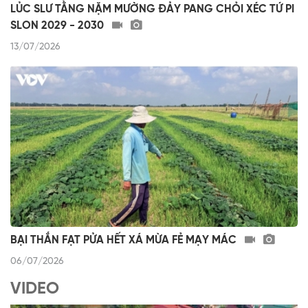
LỦC SLƯ TẰNG NẶM MƯỜNG ĐẢY PANG CHỎI XÉC TỨ PI
SLON 2029 - 2030
13/07/2026
BẠI THẮN FẠT PỬA HẾT XÁ MỪA FẺ MẠY MÁC
06/07/2026
VIDEO