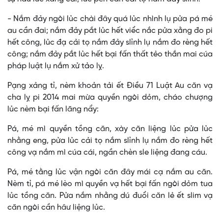
- Nắm đảy ngòi lủc chài đây quá lủc nhình lụ pửa pá mé
au cần đai; nắm đảy pắt lủc hết viểc nắc pửa xằng đo pi
hết công, lủc đạ cải tọ nắm đảy slỉnh lụ nắm đo rèng hết
công; nắm đảy pắt lủc hết bại fấn thất tẻo thắn mai cúa
pháp luật lụ nắm xử tảo lỵ.
Pạng xảng tỉ, nèm khoản tải ết Điều 71 Luật Au căn vạ
cha lỵ pi 2014 mai mừa quyền ngòi dỏm, cháo chượng
lủc nèm bại fấn lăng nẩy:
Pá, mé mì quyền tồng căn, xày căn liệng lủc pửa lủc
nhằng eng, pửa lủc cải tọ nắm slỉnh lụ nắm đo rèng hết
công vạ nắm mì cúa cái, ngần chèn sle liệng đang cáu.
Pá, mé tằng lủc vận ngòi căn đây mái cạ nắm au căn.
Nèm tỉ, pá mé lèo mì quyền vạ hết bại fấn ngòi dỏm tua
lủc tồng căn. Pửa nắm nhằng dú đuổi căn lẻ ết slim vạ
căn ngòi cần hâư liệng lủc.