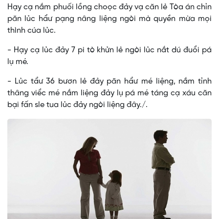
Hạy cạ nắm phuối lồng choọc đảy vạ căn lẻ Tòa án chỉn
păn lủc hẩư pạng nâng liệng ngòi mà quyền mừa mọi
thình cúa lủc.
- Hạy cạ lủc đảy 7 pi tò khửn lẻ ngòi lủc nắt dú đuổi pá
lụ mé.
- Lủc tẩư 36 bươn lẻ đảy păn hẩư mé liệng, nắm tỉnh
thâng viểc mé nắm liệng đảy lụ pá mé táng cạ xáu căn
bại fấn sle tua lủc đảy ngòi liệng đây./.