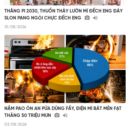
THÂNG PI 2030, THUỔN THẢY LƯỜN MÌ ĐẾCH ENG ĐẢY
SLON PANG NGÒI CHỰC ĐẾCH ENG
10/08/2026
NẮM PAO ỎN AN PỬA DỦNG FẦY, ĐIỆN MÌ BẢT MẺN FẠT
THÂNG 50 TRIỆU MƯN
03/08/2026