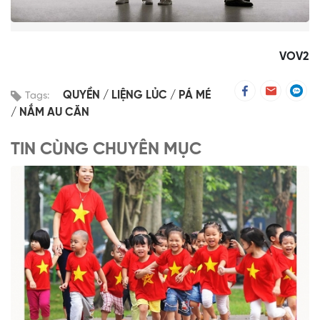
VOV2
QUYỀN
LIỆNG LỦC
PÁ MÉ
Tags:
NẮM AU CĂN
TIN CÙNG CHUYÊN MỤC