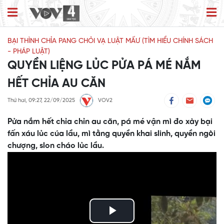
BẠI THÌNH CHỈA PANG CHỎI VẠ LUẬT MẤƯ (TÌM HIỂU CHÍNH SÁCH
- PHÁP LUẬT)
QUYỀN LIỆNG LỦC PỬA PÁ MÉ NẮM
HẾT CHỈA AU CĂN
Thứ hai, 09:27, 22/09/2025
VOV2
Pửa nắm hết chỉa chỉn au căn, pá mé vận mì đo xày bại
fấn xáu lủc cúa lầu, mì tằng quyền khai slinh, quyền ngòi
chượng, slon cháo lủc lầu.
Play