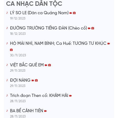
e
CA NHẠC DÂN TỘC
o
LÝ SO LE (Dân ca Quảng Nam)
19/12/2023
ĐƯỜNG TRƯỜNG TIẾNG ĐÀN (Chèo cổ)
18/12/2023
HÒ MÁI NHÌ, NAM BÌNH; Ca Huế: TƯƠNG TƯ KHÚC
30/11/2023
VIỆT BẮC QUÊ EM
29/11/2023
ĐỢI NÀNG
29/11/2023
Trích đoạn Then cổ: KHẢM HẢI
28/11/2023
BA BỂ CẢNH TIÊN
28/11/2023