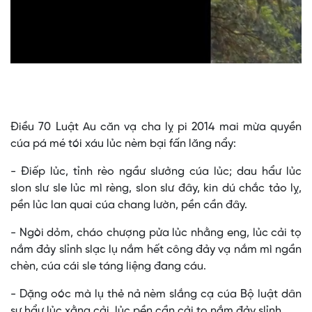
Video
Điều 70 Luật Au căn vạ cha lỵ pi 2014 mai mừa quyền
cúa pá mé tói xáu lủc nèm bại fấn lăng nẩy:
- Điếp lủc, tỉnh rèo ngầư slưởng cúa lủc; dau hẩư lủc
slon slư sle lủc mì rèng, slon slư đây, kin dú chắc tảo lỵ,
pền lủc lan quai cúa chang lườn, pền cần đây.
- Ngòi dỏm, cháo chượng pửa lủc nhằng eng, lủc cải tọ
nắm đảy slỉnh slạc lụ nắm hết công đảy vạ nắm mì ngần
chèn, cúa cái sle táng liệng đang cáu.
- Dặng oóc mà lụ thẻ nả nèm slắng cạ cúa Bộ luật dân
sự hẩư lủc xằng cải, lủc pền cần cải tọ nắm đảy slỉnh.