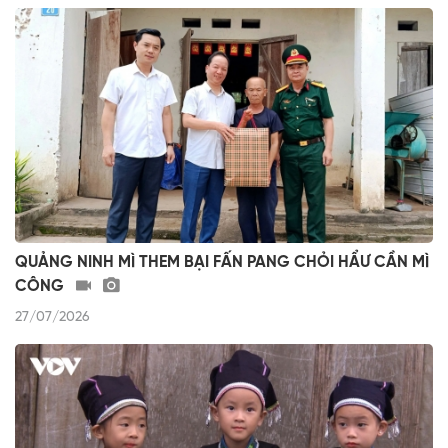
QUẢNG NINH MÌ THEM BẠI FẤN PANG CHỎI HẨƯ CẦN MÌ
CÔNG
27/07/2026