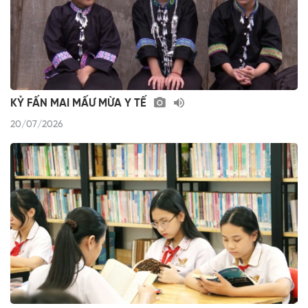
KỶ FẤN MAI MẤƯ MỪA Y TẾ
20/07/2026