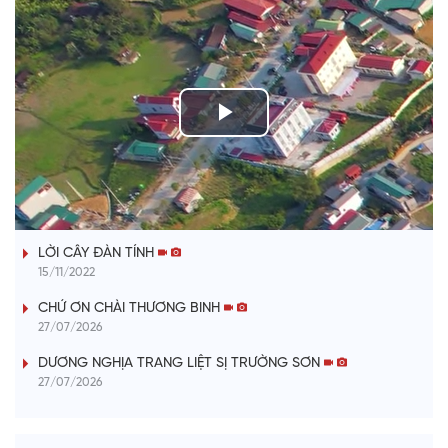
P
l
TIẾNG TÍNH QUÊ HƯƠNG
a
LỜI CÂY ĐÀN TÍNH
y
15/11/2022
V
CHỨ ƠN CHÀI THƯƠNG BINH
27/07/2026
i
DƯƠNG NGHỊA TRANG LIỆT SỊ TRƯỜNG SƠN
27/07/2026
d