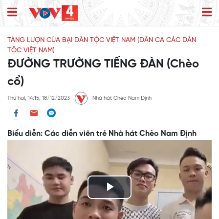
TÀNG LƯỢN CÚA BẠI DÂN TỘC VIỆT NAM (DÂN CA CÁC DÂN
TỘC VIỆT NAM)
ĐƯỜNG TRƯỜNG TIẾNG ĐÀN (Chèo
cổ)
Thứ hai, 14:15, 18/12/2023
Nhà hát Chèo Nam Định
Biểu diễn: Các diễn viên trẻ Nhà hát Chèo Nam Định
Play