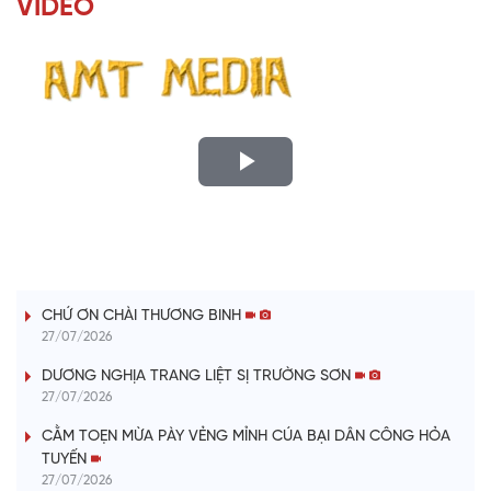
VIDEO
P
l
LỜI CÂY ĐÀN TÍNH
a
CHỨ ƠN CHÀI THƯƠNG BINH
y
27/07/2026
V
DƯƠNG NGHỊA TRANG LIỆT SỊ TRƯỜNG SƠN
27/07/2026
i
CẰM TOẸN MỪA PÀY VẺNG MỈNH CÚA BẠI DÂN CÔNG HỎA
TUYẾN
d
27/07/2026