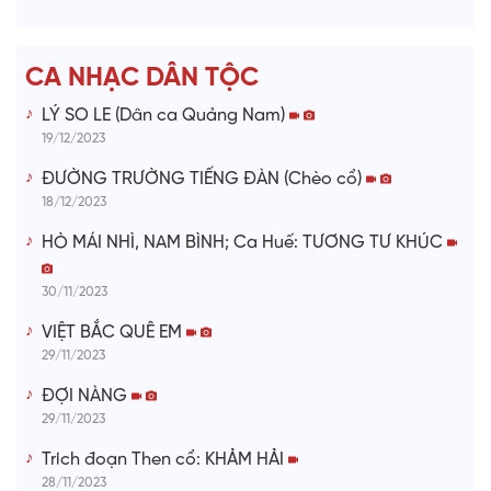
e
CA NHẠC DÂN TỘC
o
LÝ SO LE (Dân ca Quảng Nam)
19/12/2023
ĐƯỜNG TRƯỜNG TIẾNG ĐÀN (Chèo cổ)
18/12/2023
HÒ MÁI NHÌ, NAM BÌNH; Ca Huế: TƯƠNG TƯ KHÚC
30/11/2023
VIỆT BẮC QUÊ EM
29/11/2023
ĐỢI NÀNG
29/11/2023
Trích đoạn Then cổ: KHẢM HẢI
28/11/2023