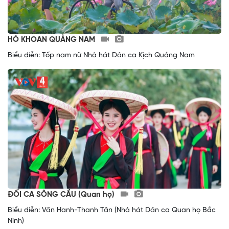
HÒ KHOAN QUẢNG NAM
Biểu diễn: Tốp nam nữ Nhà hát Dân ca Kịch Quảng Nam
ĐỐI CA SÔNG CẦU (Quan họ)
Biểu diễn: Văn Hanh-Thanh Tân (Nhà hát Dân ca Quan họ Bắc
Ninh)