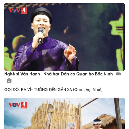
Nghệ sĩ Văn Hanh- Nhà hát Dân ca Quan họ Bắc Ninh
GỌI ĐÒ, BA VÌ- TƯỞNG ĐẾN GẦN XA (Quan họ lời cổ)