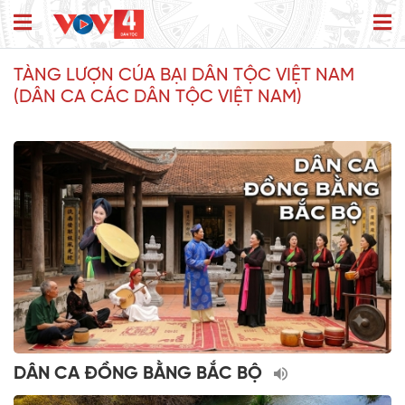
TÀNG LƯỢN CÚA BẠI DÂN TỘC VIỆT NAM
(DÂN CA CÁC DÂN TỘC VIỆT NAM)
DÂN CA ĐỒNG BẰNG BẮC BỘ