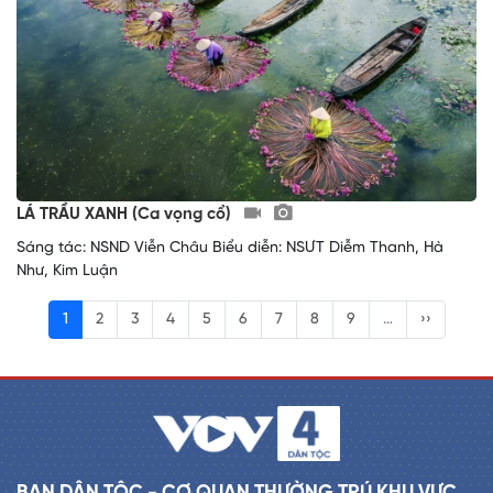
LÁ TRẦU XANH (Ca vọng cổ)
Sáng tác: NSND Viễn Châu Biểu diễn: NSƯT Diễm Thanh, Hà
Như, Kim Luận
1
2
3
4
5
6
7
8
9
…
››