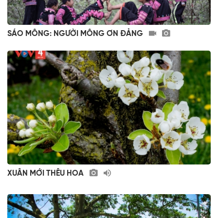
SÁO MÔNG: NGƯỜI MÔNG ƠN ĐẢNG
XUÂN MỚI THÊU HOA