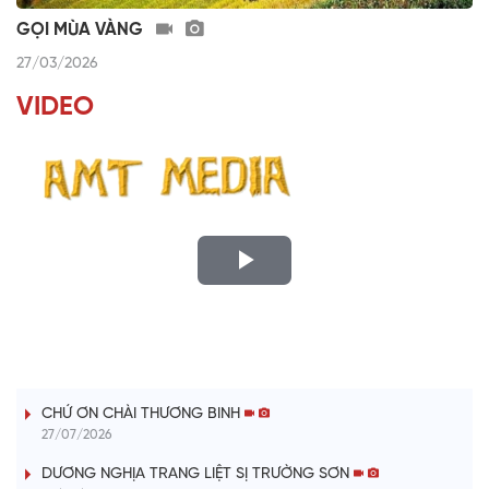
GỌI MÙA VÀNG
27/03/2026
VIDEO
P
l
LỜI CÂY ĐÀN TÍNH
a
CHỨ ƠN CHÀI THƯƠNG BINH
y
27/07/2026
V
DƯƠNG NGHỊA TRANG LIỆT SỊ TRƯỜNG SƠN