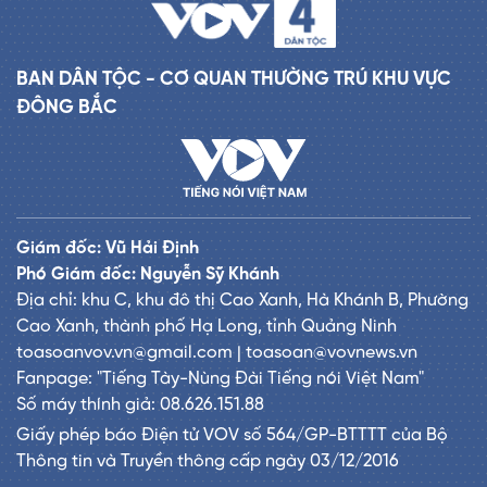
BAN DÂN TỘC - CƠ QUAN THƯỜNG TRÚ KHU VỰC
ĐÔNG BẮC
Giám đốc: Vũ Hải Định
Phó Giám đốc: Nguyễn Sỹ Khánh
Địa chỉ: khu C, khu đô thị Cao Xanh, Hà Khánh B, Phường
Cao Xanh, thành phố Hạ Long, tỉnh Quảng Ninh
toasoanvov.vn@gmail.com | toasoan@vovnews.vn
Fanpage: "Tiếng Tày-Nùng Đài Tiếng nói Việt Nam"
Số máy thính giả: 08.626.151.88
Giấy phép báo Điện tử VOV số 564/GP-BTTTT của Bộ
Thông tin và Truyền thông cấp ngày 03/12/2016