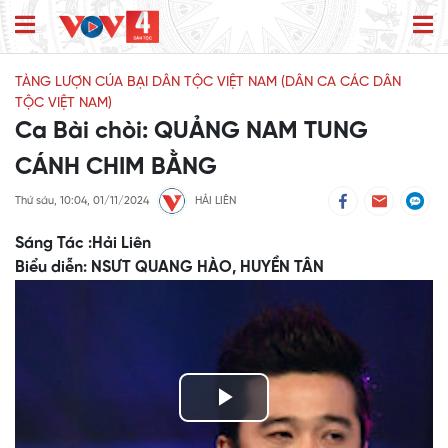
TÀNG LƯỢN CÚA BẠI DÂN TỘC VIỆT NAM (DÂN CA CÁC DÂN
TỘC VIỆT NAM)
Ca Bài chòi: QUẢNG NAM TUNG
CÁNH CHIM BẰNG
Thứ sáu, 10:04, 01/11/2024
HẢI LIÊN
Sáng Tác :Hải Liên
Biểu diễn: NSƯT QUANG HÀO, HUYỀN TÂN
Play