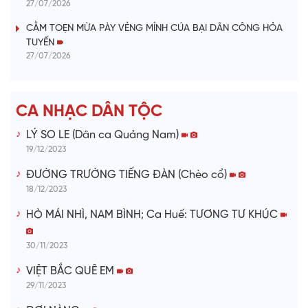
27/07/2026
i
CẰM TOẸN MỪA PÀY VẺNG MỈNH CÚA BẠI DÂN CÔNG HỎA
TUYẾN
d
27/07/2026
e
CA NHẠC DÂN TỘC
o
LÝ SO LE (Dân ca Quảng Nam)
19/12/2023
ĐƯỜNG TRƯỜNG TIẾNG ĐÀN (Chèo cổ)
18/12/2023
HÒ MÁI NHÌ, NAM BÌNH; Ca Huế: TƯƠNG TƯ KHÚC
30/11/2023
VIỆT BẮC QUÊ EM
29/11/2023