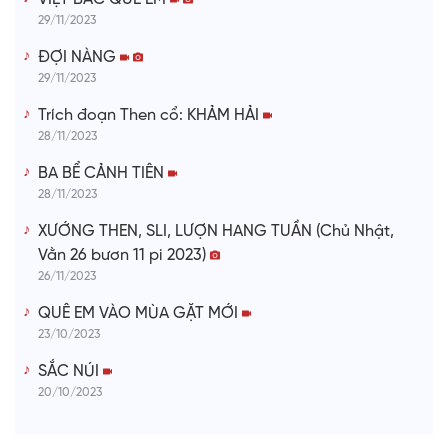
29/11/2023
ĐỢI NÀNG
29/11/2023
Trích đoạn Then cổ: KHẢM HẢI
28/11/2023
BA BỂ CẢNH TIÊN
28/11/2023
XƯỚNG THEN, SLI, LƯỢN HANG TUẦN (Chủ Nhật,
Vằn 26 bươn 11 pi 2023)
26/11/2023
QUÊ EM VÀO MÙA GẶT MỚI
23/10/2023
SẮC NÚI
20/10/2023