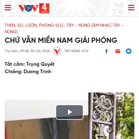
THEN, SLI, LƯỢN, PHONG SLƯ... TÀY - NÙNG (ÂM NHẠC TÀY -
NÙNG)
CHỨ VẰN MIỀN NAM GIẢI PHÓNG
Thứ năm, 09:48, 30/04/2026
TÀY-NÙNG VOV
Tẳt cằm: Trọng Quyết
Chiềng: Dương Trình
Play
Video