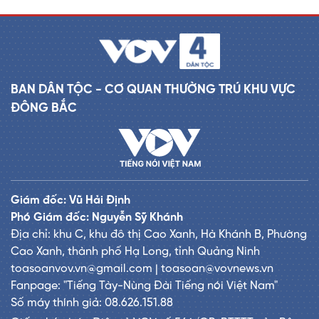
BAN DÂN TỘC - CƠ QUAN THƯỜNG TRÚ KHU VỰC
ĐÔNG BẮC
Giám đốc: Vũ Hải Định
Phó Giám đốc: Nguyễn Sỹ Khánh
Địa chỉ: khu C, khu đô thị Cao Xanh, Hà Khánh B, Phường
Cao Xanh, thành phố Hạ Long, tỉnh Quảng Ninh
toasoanvov.vn@gmail.com | toasoan@vovnews.vn
Fanpage: "Tiếng Tày-Nùng Đài Tiếng nói Việt Nam"
Số máy thính giả: 08.626.151.88