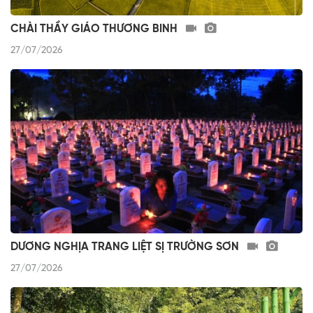
CHÀI THẦY GIÁO THƯƠNG BINH
27/07/2026
DƯƠNG NGHỊA TRANG LIỆT SỊ TRƯỜNG SƠN
27/07/2026