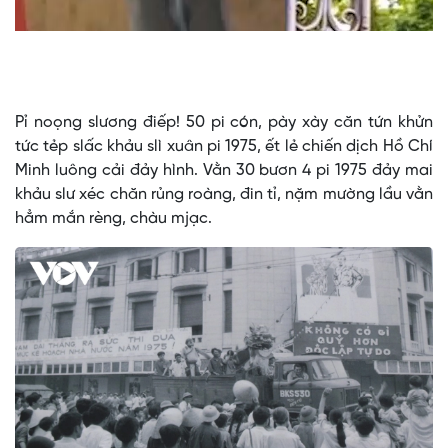
Pỉ noọng slương điếp! 50 pi cón, pày xày căn tứn khửn
tức tẻp slấc khảu slì xuân pi 1975, ết lẻ chiến dịch Hồ Chí
Minh luông cải đảy hình. Vằn 30 bươn 4 pi 1975 đảy mai
khảu slư xéc chăn rủng roàng, đin tỉ, nặm mường lầu vằn
hẳm mắn rèng, chàu mjạc.