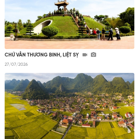
CHỨ VẰN THƯƠNG BINH, LIỆT SỴ
27/07/2026