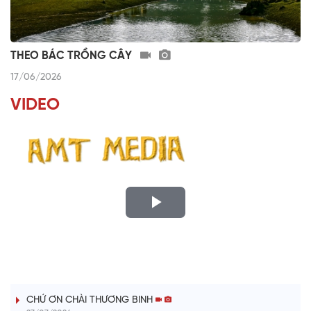
THEO BÁC TRỒNG CÂY
17/06/2026
VIDEO
P
l
LỜI CÂY ĐÀN TÍNH
a
CHỨ ƠN CHÀI THƯƠNG BINH