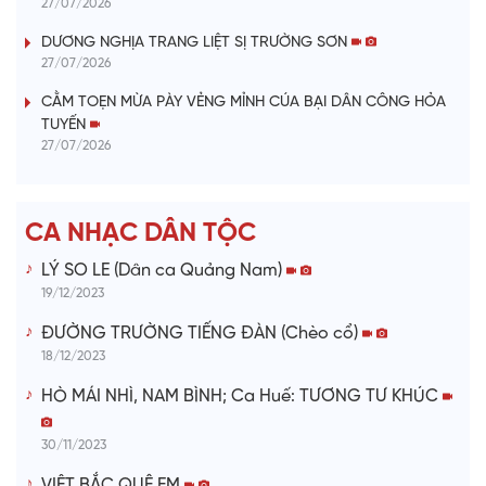
y
27/07/2026
V
DƯƠNG NGHỊA TRANG LIỆT SỊ TRƯỜNG SƠN
27/07/2026
i
CẰM TOẸN MỪA PÀY VẺNG MỈNH CÚA BẠI DÂN CÔNG HỎA
TUYẾN
d
27/07/2026
e
CA NHẠC DÂN TỘC
o
LÝ SO LE (Dân ca Quảng Nam)
19/12/2023
ĐƯỜNG TRƯỜNG TIẾNG ĐÀN (Chèo cổ)
18/12/2023
HÒ MÁI NHÌ, NAM BÌNH; Ca Huế: TƯƠNG TƯ KHÚC
30/11/2023
VIỆT BẮC QUÊ EM