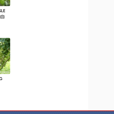
SLE
NG