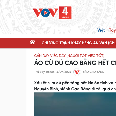
Việt
Tày
CHƯƠNG TRÌNH KHAY HENG ĂN VẰN (Chươ
CẦN ĐÂY VIỂC ĐÂY (NGƯỜI TỐT VIỆC TỐT)
ÁO CỪ DÚ CAO BẰNG HẾT 
Thứ bảy, 08:00, 13/09/2025
BÁO CAO BẰNG
Xáu ết slim có pền tàng hết kin ỏn tỉnh vạ
Nguyên Bình, slảnh Cao Bằng đi tối quá c