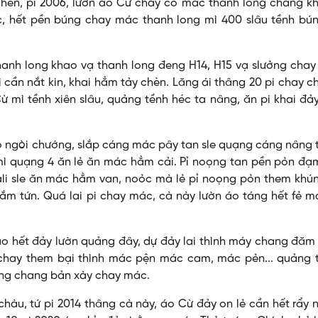
chèn, pi 2006, lườn áo Cừ chay co mác thanh long chang k
c, hết pền búng chay mác thanh long mì 400 slâu tềnh bún
hanh long khao vạ thanh long đeng H14, H15 vạ slưởng cha
cần nắt kin, khai hẳm tảy chèn. Lăng ái thâng 20 pi chay 
 mì tềnh xiên slâu, quảng tềnh héc ta nâng, ăn pi khai đả
ỏ ngòi chướng, slắp cáng mác pây tan sle quạng cáng nâng
mì quạng 4 ăn lẻ ăn mác hẳm cải. Pỉ noọng tan pền pỏn đạ
ali sle ăn mác hẳm van, noỏc mà lẻ pỉ noọng pỏn them khú
m tứn. Quá lai pi chay mác, cà này lườn áo táng hết fẻ m
áo hết đảy lườn quảng đây, dự đảy lai thình máy chang đăm
 chay them bại thình mác pện mác cam, mác pẻn... quảng 
ọng chang bản xày chay mác.
chàu, tứ pi 2014 thâng cà này, áo Cừ đảy on lẻ cần hết rẩy 