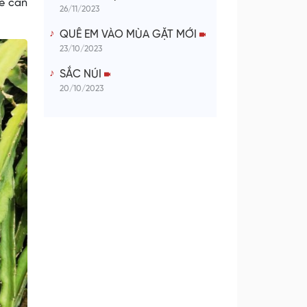
lẻ cần
26/11/2023
QUÊ EM VÀO MÙA GẶT MỚI
23/10/2023
SẮC NÚI
20/10/2023