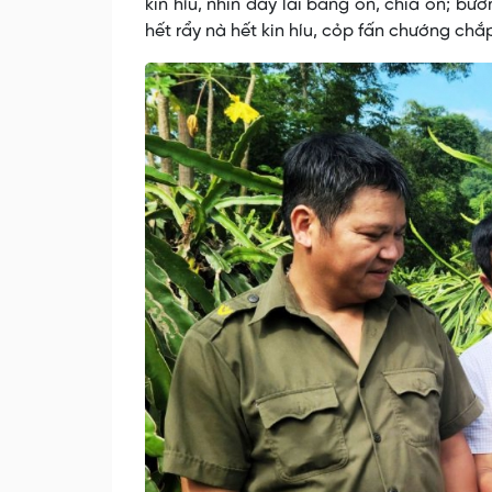
kin híu, nhỉn đảy lai bằng on, chỉa on; b
hết rẩy nà hết kin híu, cỏp fấn chướng ch