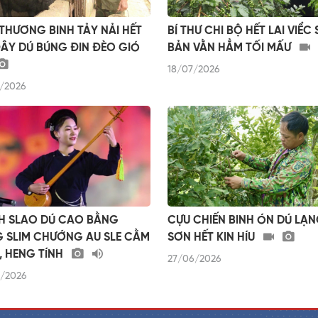
THƯƠNG BINH TẢY NẢI HẾT
BÍ THƯ CHI BỘ HẾT LAI VIỂC 
ĐÂY DÚ BÚNG ĐIN ĐÈO GIÓ
BẢN VẰN HẲM TỐI MẤƯ
18/07/2026
/2026
H SLAO DÚ CAO BẰNG
CỰU CHIẾN BINH ÓN DÚ LẠ
 SLIM CHƯỚNG AU SLE CẰM
SƠN HẾT KIN HÍU
, HENG TÍNH
27/06/2026
/2026