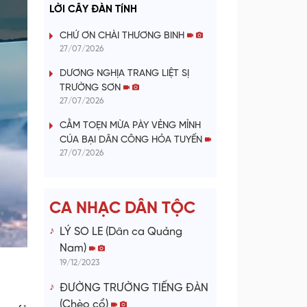
a
LỜI CÂY ĐÀN TÍNH
y
CHỨ ƠN CHÀI THƯƠNG BINH
27/07/2026
V
DƯƠNG NGHỊA TRANG LIỆT SỊ
TRƯỜNG SƠN
i
27/07/2026
d
CẰM TOẸN MỪA PÀY VẺNG MỈNH
CÚA BẠI DÂN CÔNG HỎA TUYẾN
e
27/07/2026
o
CA NHẠC DÂN TỘC
LÝ SO LE (Dân ca Quảng
Nam)
19/12/2023
ĐƯỜNG TRƯỜNG TIẾNG ĐÀN
(Chèo cổ)