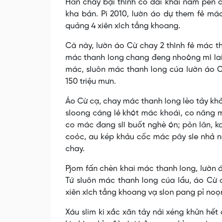
Hăn chay bại thình co đai khai nắm pền 
kha bản. Pi 2010, lườn áo dự them fẻ má
quảng 4 xiên xích tẳng khoang.
Cà này, lườn áo Cừ chay 2 thình fẻ mác t
mác thanh long chang đeng nhoòng mì lai 
mác, sluôn mác thanh long cúa lườn áo Cừ
150 triệu mưn.
Áo Cừ cạ, chay mác thanh long lèo tảy kh
sloong cáng lẻ khót mác khoái, co nâng 
co mác đang slí buốt nghè ón; pỏn lân, k
coỏc, au kép khảu cốc mác pây sle nhả nắ
chay.
Pjom fấn chèn khai mác thanh long, lườn 
Tứ sluôn mác thanh long cúa lầu, áo Cừ
xiên xích tẳng khoang vạ slon pang pỉ no
Xáu slim ki xắc xăn tảy nải xéng khửn hết 