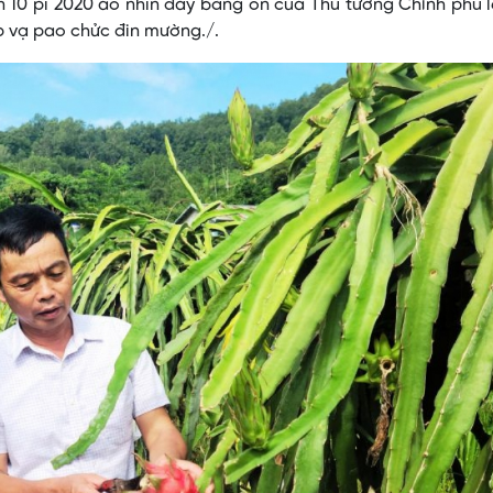
ươn 10 pi 2020 áo nhỉn đảy bằng on cúa Thủ tướng Chính phủ 
ắp vạ pao chửc đin mường./.