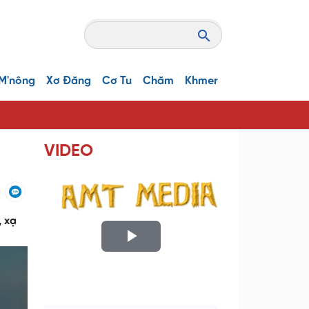
M'nông
Xơ Đăng
Cơ Tu
Chăm
Khmer
VIDEO
, xạ
P
l