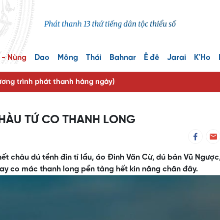
 - Nùng
Dao
Mông
Thái
Bahnar
Ê đê
Jarai
K'Ho
ng trình phát thanh hàng ngày)
CHÀU TỨ CO THANH LONG
 hết chàu dú tềnh đin tỉ lầu, áo Đinh Văn Cừ, dú bản Vũ Ngược
hay co mác thanh long pền tàng hết kin nâng chăn đây.