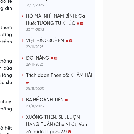
hao fẻ
18/12/2023
g đin
HÒ MÁI NHÌ, NAM BÌNH; Ca
Huế: TƯƠNG TƯ KHÚC
y them
30/11/2023
chướng
VIỆT BẮC QUÊ EM
y tềnh
29/11/2023
ĐỢI NÀNG
 thâng
29/11/2023
m pửa
Trích đoạn Then cổ: KHẢM HẢI
n lảng
ác sle
28/11/2023
BA BỂ CẢNH TIÊN
 chay.
28/11/2023
thâng
XƯỚNG THEN, SLI, LƯỢN
HANG TUẦN (Chủ Nhật, Vằn
nà hết
26 bươn 11 pi 2023)