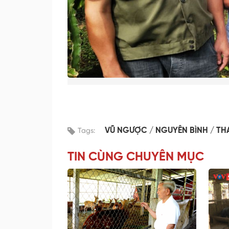
VŨ NGƯỢC
NGUYÊN BÌNH
TH
Tags:
TIN CÙNG CHUYÊN MỤC